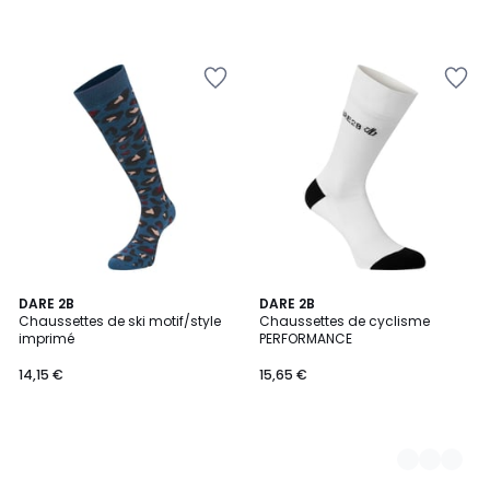
DARE 2B
3
DARE 2B
Chaussettes de ski motif/style
Chaussettes de cyclisme
Couleurs
imprimé
PERFORMANCE
14,15 €
15,65 €