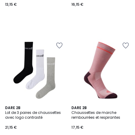
13,15 €
16,15 €
€.
DARE 2B
DARE 2B
Lot de 3 paires de chaussettes
Chaussettes de marche
avec logo contrasté
rembourrées et respirantes
21,15 €
17,15 €