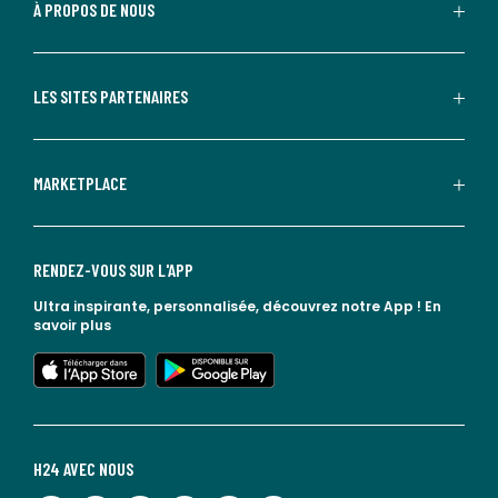
À PROPOS DE NOUS
LES SITES PARTENAIRES
MARKETPLACE
RENDEZ-VOUS SUR L'APP
Ultra inspirante, personnalisée, découvrez notre App !
En
savoir plus
lien vers l'app store
lien vers google play
H24 AVEC NOUS
lien vers l'espace réseaux sociaux
lien vers l'espace réseaux sociaux
lien vers l'espace réseaux sociaux
lien vers l'espace réseaux sociaux
lien vers l'espace réseaux sociaux
lien vers le blog la redoute