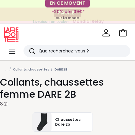
-20% dès 39€*
FACILE !
sur la mode
Mondial Relay
Livraison en Locker
pour vos petits articles
Voir
mon
La
panie
Redoute
Menu
Rechercher
Derniers
...
articles
Collants, chaussettes
DARE 2B
Collants, chaussettes
vus
femme DARE 2B
8
Chaussettes
Dare 2b