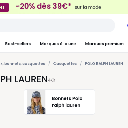
-20% dès 39€*
NT
sur la mode
Mondial Relay
 Locker
pour vos petits article
Best-sellers
Marques à la une
Marques premium
, bonnets, casquettes
Casquettes
POLO RALPH LAUREN
PH LAUREN
4
Bonnets Polo
ralph lauren