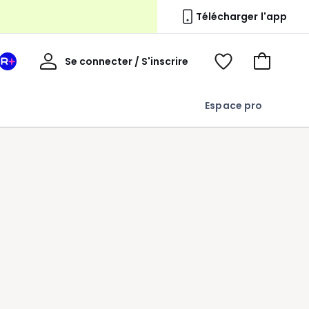
Télécharger l'app
s
Mon
Se connecter / S'inscrire
Mon
Voir
Voir
compte
espace
mes
mon
La
favoris
panier
Espace pro
Redoute
+