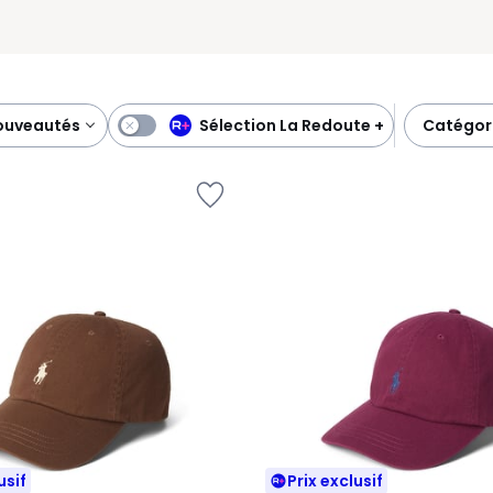
Sélection La Redoute +
nouveautés
catégor
usif
Prix exclusif