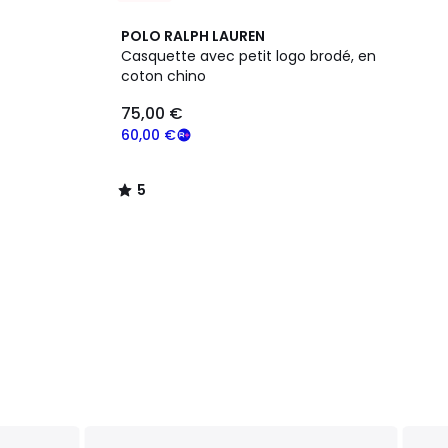
5
POLO RALPH LAUREN
/
Casquette avec petit logo brodé, en
5
coton chino
75,00 €
60,00 €
5
/
5