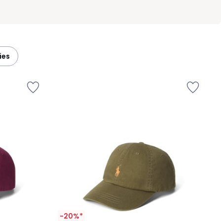
ies
-20%*