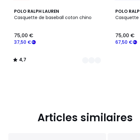
10
4,7
POLO RALPH LAUREN
POLO RALP
Couleurs
/ 5
Casquette de baseball coton chino
Casquette 
75,00
75,00 €
75,00 €
€
souscrivez
37,50 €
67,50 €
à
notre
4,7
programme
/
pour
5
payer
à
la
place
37,50
€.
Articles similaires