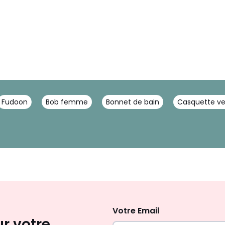
Fudoon
Bob femme
Bonnet de bain
Casquette ve
Inscription
newsletter
Votre Email
ur votre