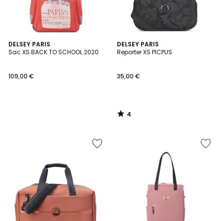
4
DELSEY PARIS
DELSEY PARIS
/
Sac XS BACK TO SCHOOL 2020
Reporter XS PICPUS
5
109,00 €
35,00 €
4
/
5