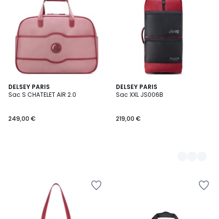
DELSEY PARIS
4
DELSEY PARIS
Sac S CHATELET AIR 2.0
Sac XXL JS006B
Couleurs
249,00 €
219,00 €