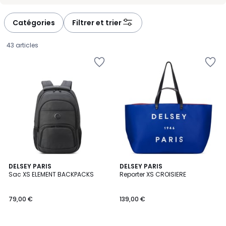
-
-
défiler
défiler
à
à
Catégories
Filtrer et trier
gauche
droite
43 articles
DELSEY PARIS
DELSEY PARIS
Sac XS ELEMENT BACKPACKS
Reporter XS CROISIERE
79,00
79,00 €
139,00 €
€.