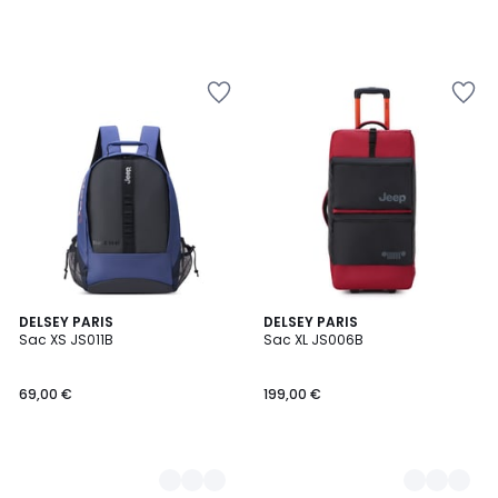
3
DELSEY PARIS
4
DELSEY PARIS
Sac XS JS011B
Sac XL JS006B
Couleurs
Couleurs
69,00 €
199,00 €