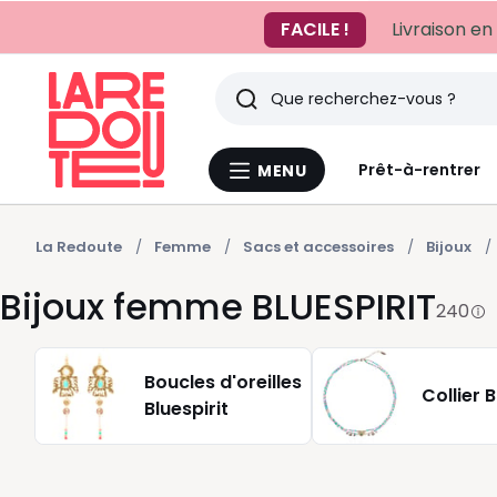
FACILE !
Livraison en
Rechercher
Derniers
Prêt-à-rentrer
MENU
Menu
articles
La
Redoute
vus
La Redoute
Femme
Sacs et accessoires
Bijoux
Bijoux femme BLUESPIRIT
240
Boucles d'oreilles
Collier B
Bluespirit