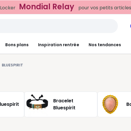
Mondial Relay
 Locker
pour vos petits article
Bons plans
Inspiration rentrée
Nos tendances
BLUESPIRIT
Bracelet
luespirit
B
Bluespirit