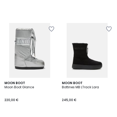
5
2
MOON BOOT
2
MOON BOOT
/
Moon Boot Glance
Bottines MB LTrack Lara
Couleurs
Couleurs
5
220,00 €
245,00 €