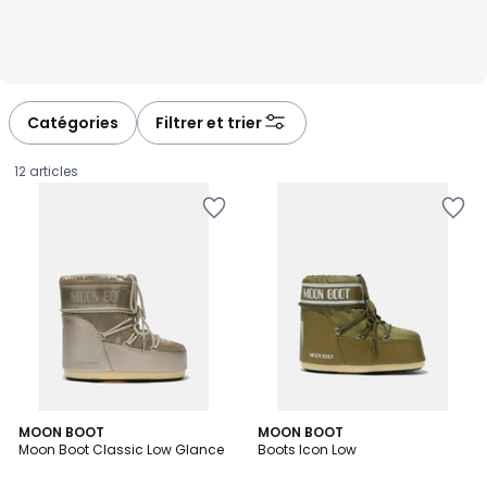
Catégories
Filtrer et trier
12 articles
5
2
MOON BOOT
MOON BOOT
/
Moon Boot Classic Low Glance
Boots Icon Low
Couleurs
5
210,00