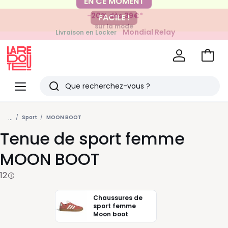
-20% dès 39€*
FACILE !
sur la mode
Mondial Relay
Livraison en Locker
pour vos petits articles
Voir
mon
La
panie
Redoute
Menu
Rechercher
Derniers
...
articles
Sport
MOON BOOT
Tenue de sport femme
vus
MOON BOOT
12
Chaussures de
sport femme
Moon boot