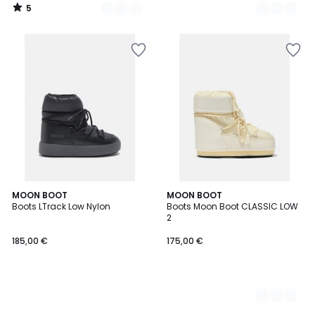
5
/
5
MOON BOOT
2
MOON BOOT
Boots LTrack Low Nylon
Boots Moon Boot CLASSIC LOW
Couleurs
2
185,00 €
175,00 €