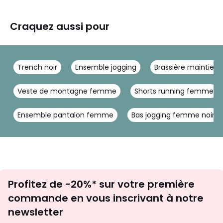
Craquez aussi pour
Trench noir
Ensemble jogging
Brassière maintien 
Veste de montagne femme
Shorts running femme
Ensemble pantalon femme
Bas jogging femme noir
Inscription
Profitez de -20%* sur votre première
newsletter
commande en vous inscrivant à notre
newsletter