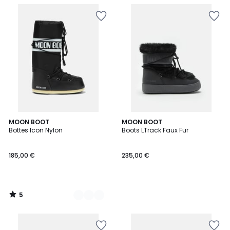
5
4
MOON BOOT
MOON BOOT
/
Bottes Icon Nylon
Boots LTrack Faux Fur
Couleurs
5
185,00 €
235,00 €
5
/
5