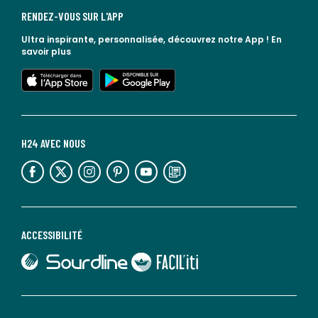
RENDEZ-VOUS SUR L'APP
Ultra inspirante, personnalisée, découvrez notre App !
En
savoir plus
lien vers l'app store
lien vers google play
H24 AVEC NOUS
lien vers l'espace réseaux sociaux
lien vers l'espace réseaux sociaux
lien vers l'espace réseaux sociaux
lien vers l'espace réseaux sociaux
lien vers l'espace réseaux sociaux
lien vers le blog la redoute
ACCESSIBILITÉ
lien vers Sourdline
lien vers Faciliti