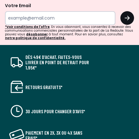
Votre Email
OK
*Voir conditions de l'offre
. En vous abonnant, vous consentez à recevoir des
communications commerciales personnalisées de la part de La Redoute. Vous
pouvez vous
désabonner
à tout moment. Pour en savoir plus, consultez
notre politique de confidentialité.
DÈS 49€ D’ACHAT, FAITES-VOUS
LIVRER EN POINT DE RETRAIT POUR
1,95€*
RETOURS GRATUITS*
30 JOURS POUR CHANGER D'AVIS*
PAIEMENT EN 2X, 3X OU 4X SANS
FRAIS*