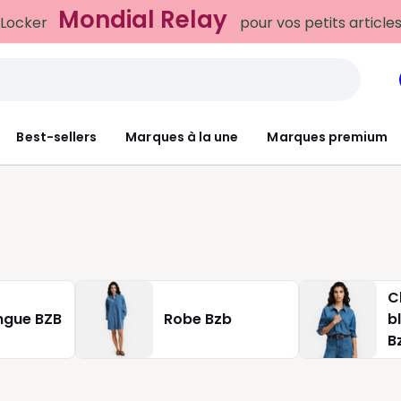
Mondial Relay
 Locker
pour vos petits article
Best-sellers
Marques à la une
Marques premium
C
ngue BZB
Robe Bzb
b
B