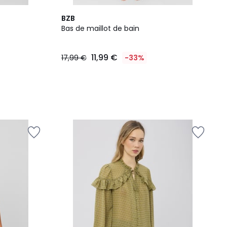
BZB
Bas de maillot de bain
11,99 €
17,99 €
-33%