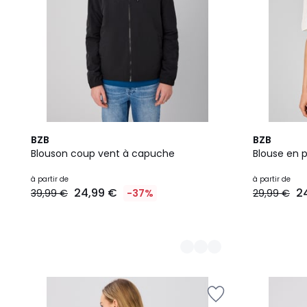
2
2
BZB
BZB
Couleurs
Couleurs
Blouson coup vent à capuche
Blouse en 
à partir de
à partir de
24,99 €
2
39,99 €
-37%
29,99 €