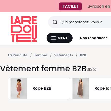
FACILE !
Livraison en
Rechercher
Derniers
Nos tendances
MENU
Menu
articles
La
Redoute
vus
La Redoute
Femme
Vêtements
BZB
Vêtement femme BZB
313
Robe BZB
Robe lo