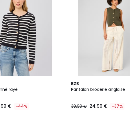
BZB
onné rayé
Pantalon broderie anglaise
,99 €
24,99 €
-44%
39,99 €
-37%