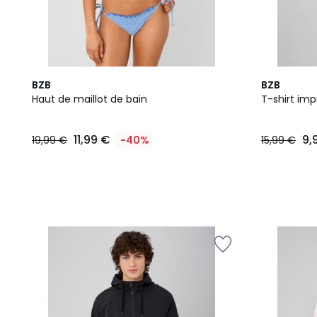
BZB
BZB
Haut de maillot de bain
T-shirt im
11,99 €
9,
19,99 €
-40%
15,99 €