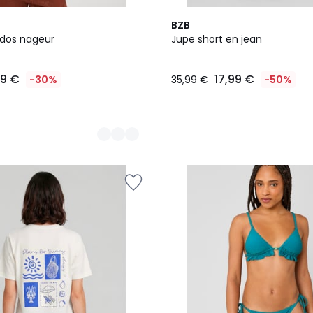
BZB
dos nageur
Jupe short en jean
99 €
17,99 €
-30%
35,99 €
-50%