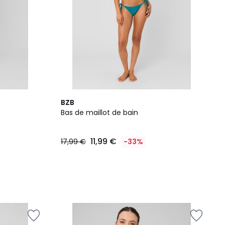
BZB
Bas de maillot de bain
11,99 €
17,99 €
-33%