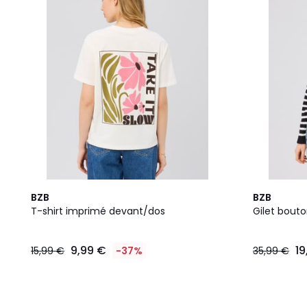
BZB
BZB
T-shirt imprimé devant/dos
Gilet bout
9,99 €
19
15,99 €
-37%
35,99 €