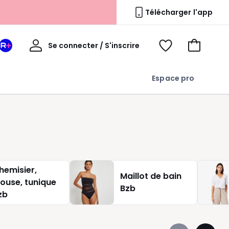
s
Télécharger l'app
Mon
Se connecter / S'inscrire
Mon
Voir
Voir
compte
espace
mes
mon
La
favoris
panier
Espace pro
Redoute
+
hemisier,
Maillot de bain
louse, tunique
Bzb
zb