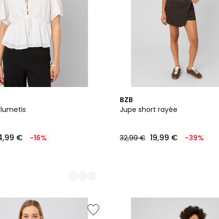
BZB
plumetis
Jupe short rayée
4,99 €
19,99 €
-16%
32,99 €
-39%