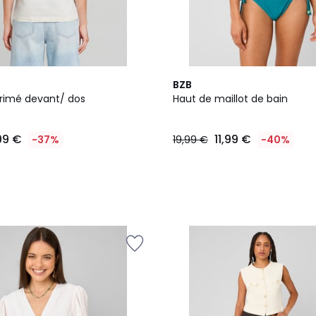
BZB
primé devant/ dos
Haut de maillot de bain
99 €
11,99 €
-37%
19,99 €
-40%