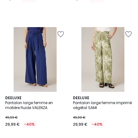
lieu
de
49,99
€
40%
de
réduction
appliquée.
3
DEELUXE
DEELUXE
Pantalon large femme en
Pantalon large femme imprimé
Couleurs
matière fluide VALENZA
végétal SAMI
49,99 €
49,99 €
29,99 €
-40%
29,99 €
-40%