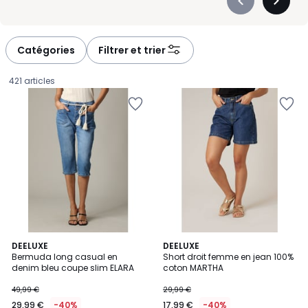
Précédent
Suivan
-
-
défiler
défiler
à
à
Catégories
Filtrer et trier
gauche
droite
421 articles
DEELUXE
DEELUXE
Bermuda long casual en
Short droit femme en jean 100%
denim bleu coupe slim ELARA
coton MARTHA
29,99
49,99 €
29,99 €
€
29,99 €
-40%
17,99 €
-40%
au