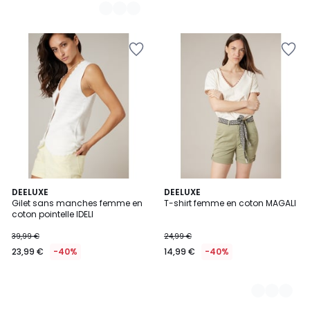
DEELUXE
2
DEELUXE
Gilet sans manches femme en
T-shirt femme en coton MAGALI
Couleurs
coton pointelle IDELI
39,99 €
24,99 €
23,99 €
-40%
14,99 €
-40%