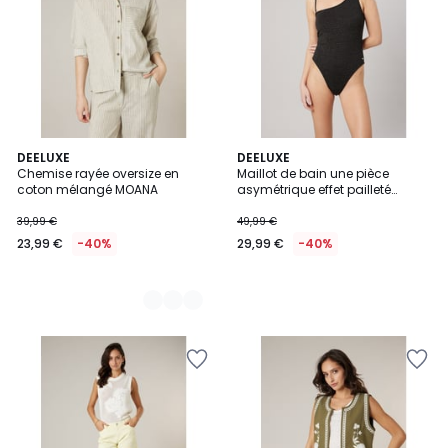
3
DEELUXE
DEELUXE
Chemise rayée oversize en
Maillot de bain une pièce
Couleurs
coton mélangé MOANA
asymétrique effet pailleté
CELESTINE
39,99 €
49,99 €
23,99 €
-40%
29,99 €
-40%