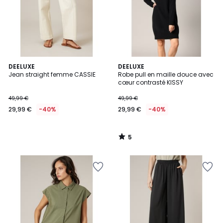
5
DEELUXE
DEELUXE
/
Jean straight femme CASSIE
Robe pull en maille douce avec
5
cœur contrasté KISSY
49,99 €
49,99 €
29,99 €
-40%
29,99 €
-40%
5
/
5