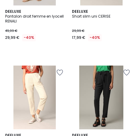
DEELUXE
DEELUXE
Pantalon droit femme en lyocell
Short slim uni CERISE
RENALI
49,99 €
29,99 €
29,99 €
-40%
17,99 €
-40%
4,5
2
DEELUXE
DEELUXE