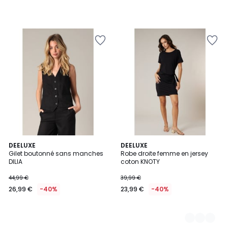
DEELUXE
2
DEELUXE
Gilet boutonné sans manches
Robe droite femme en jersey
Couleurs
DILIA
coton KNOTY
44,99 €
39,99 €
26,99 €
-40%
23,99 €
-40%