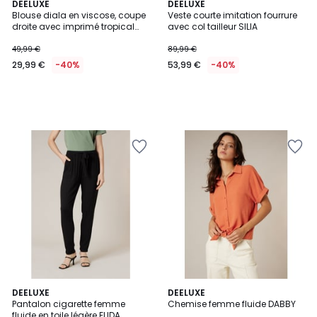
DEELUXE
DEELUXE
Blouse diala en viscose, coupe
Veste courte imitation fourrure
droite avec imprimé tropical
avec col tailleur SILIA
DIALA
49,99 €
89,99 €
29,99 €
-40%
53,99 €
-40%
5
3
DEELUXE
2
DEELUXE
/
Pantalon cigarette femme
Chemise femme fluide DABBY
Couleurs
Couleurs
5
fluide en toile légère ELIDA