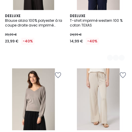
DEELUXE
3
DEELUXE
Blouse alizia 100% polyester à la
T-shirt imprimé western 100 %
Couleurs
coupe droite avec imprimé
coton TEXAS
ALIZIA
39,99 €
24,99 €
23,99 €
-40%
14,99 €
-40%