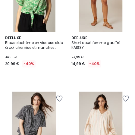
DEELUXE
DEELUXE
Blouse bohème en viscose slub
Short court femme gauffré
à col chemise et manches
KAISSY
courtes BADJI
34,99 €
24,99 €
20,99 €
-40%
14,99 €
-40%