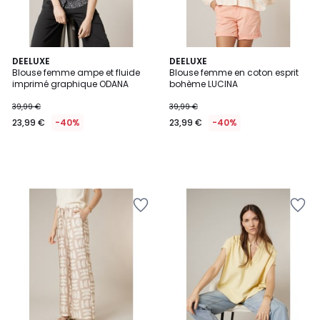
DEELUXE
DEELUXE
Blouse femme ampe et fluide
Blouse femme en coton esprit
imprimé graphique ODANA
bohème LUCINA
39,99 €
39,99 €
23,99 €
-40%
23,99 €
-40%