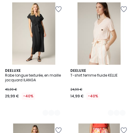
2
DEELUXE
2
DEELUXE
Robe longue texturée, en maille
T-shirt femme fluide KELLIE
Couleurs
Couleurs
jacquard ILANGA
49,99 €
24,99 €
29,99 €
-40%
14,99 €
-40%