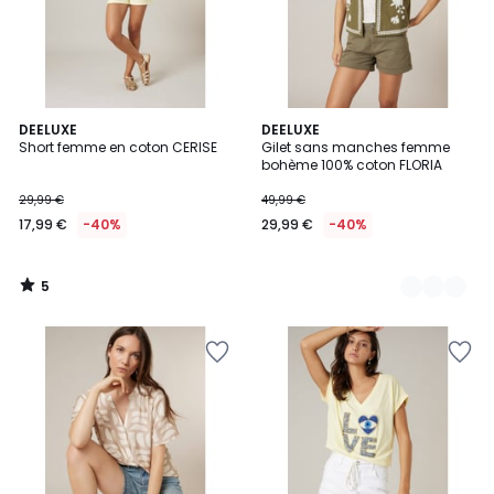
5
DEELUXE
2
DEELUXE
/
Short femme en coton CERISE
Gilet sans manches femme
Couleurs
5
bohème 100% coton FLORIA
29,99 €
49,99 €
17,99 €
-40%
29,99 €
-40%
5
/
5