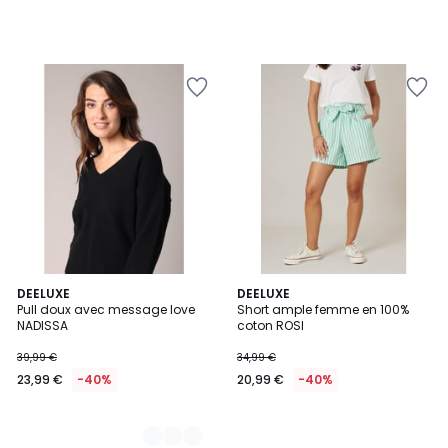
2
DEELUXE
DEELUXE
Pull doux avec message love
Short ample femme en 100%
Couleurs
NADISSA
coton ROSI
39,99 €
34,99 €
23,99 €
-40%
20,99 €
-40%