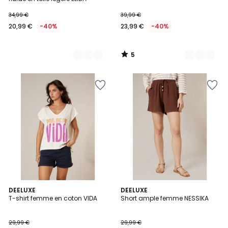
34,99 €
39,99 €
20,99 €
-40%
23,99 €
-40%
5
/
5
DEELUXE
3
DEELUXE
T-shirt femme en coton VIDA
Short ample femme NESSIKA
Couleurs
29,99 €
29,99 €