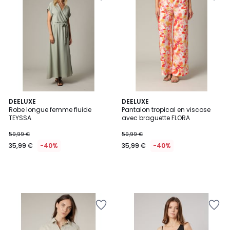
DEELUXE
DEELUXE
Robe longue femme fluide
Pantalon tropical en viscose
TEYSSA
avec braguette FLORA
59,99 €
59,99 €
35,99 €
-40%
35,99 €
-40%