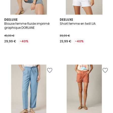
DEELUXE
DEELUXE
Blouse femme fluide imprimé
Short femme en twill LIA
graphique DORLANE
49,99 €
39,99 €
29,99 €
-40%
23,99 €
-40%