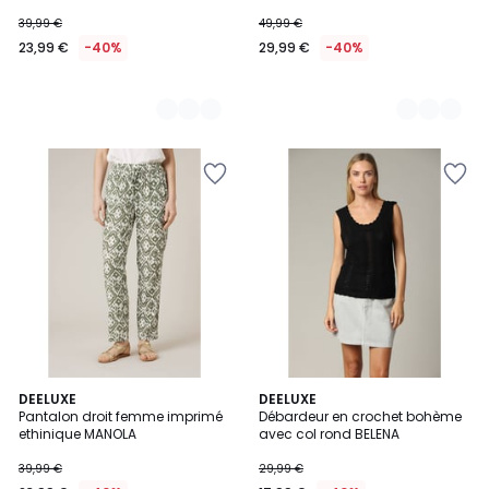
LIZETTE
39,99 €
49,99 €
23,99 €
-40%
29,99 €
-40%
2
DEELUXE
DEELUXE
Pantalon droit femme imprimé
Débardeur en crochet bohème
Couleurs
ethinique MANOLA
avec col rond BELENA
39,99 €
29,99 €