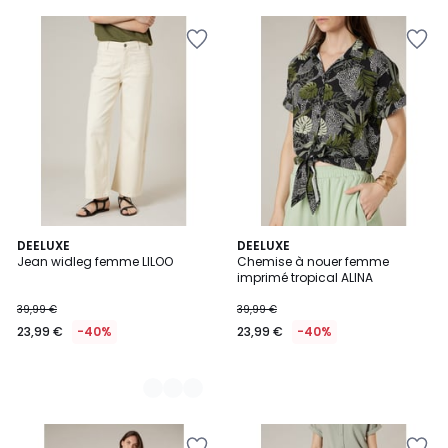
4
DEELUXE
DEELUXE
Jean widleg femme LILOO
Chemise à nouer femme
Couleurs
imprimé tropical ALINA
39,99 €
39,99 €
23,99 €
-40%
23,99 €
-40%