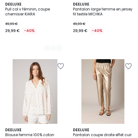
2
DEELUXE
DEELUXE
Pull col v féminin, coupe
Pantalon large femme en jersey
Couleurs
chemisier KIARA
fil textile MICHKA
49,99 €
49,99 €
29,99 €
-40%
29,99 €
-40%
DEELUXE
DEELUXE
Blouse femme 100% coton
Pantalon coupe droite effet cuir