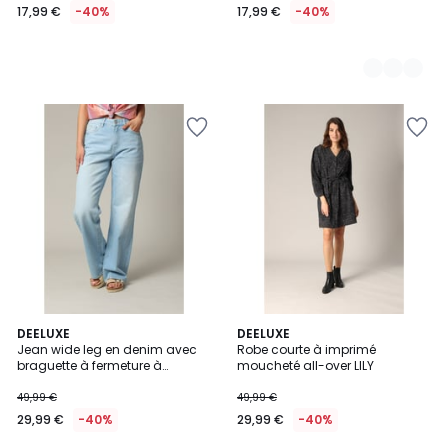
17,99 €
-40%
17,99 €
-40%
DEELUXE
DEELUXE
Jean wide leg en denim avec
Robe courte à imprimé
braguette à fermeture à
moucheté all-over LILY
glissière PRISTY
49,99 €
49,99 €
29,99 €
-40%
29,99 €
-40%