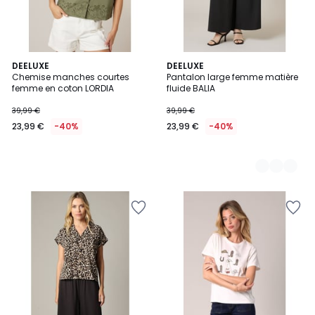
DEELUXE
2
DEELUXE
Chemise manches courtes
Pantalon large femme matière
Couleurs
femme en coton LORDIA
fluide BALIA
39,99 €
39,99 €
23,99 €
-40%
23,99 €
-40%