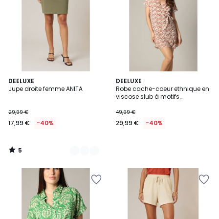
5
2
DEELUXE
DEELUXE
/
Jupe droite femme ANITA
Robe cache-coeur ethnique en
Couleurs
5
viscose slub à motifs
géométriques ZIGA
29,99 €
49,99 €
17,99 €
-40%
29,99 €
-40%
5
/
5