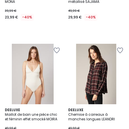
MONA
métallisé SAJAMA
39,99 €
49,99 €
23,99 €
-40%
29,99 €
-40%
2
DEELUXE
DEELUXE
Maillot de bain une pièce chic
Chemise à carreaux à
Couleurs
et féminin effet smocké MOIRA
manches longues LEANDRI
49,99 €
49,99 €