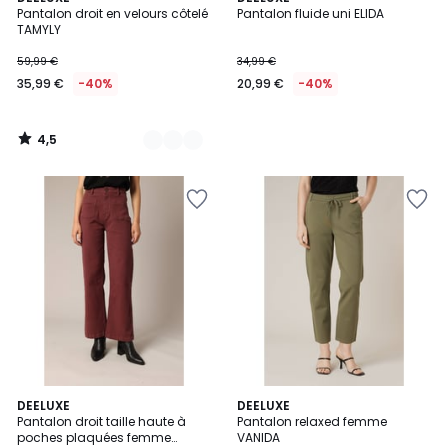
/ 5
Pantalon droit en velours côtelé
Pantalon fluide uni ELIDA
Couleurs
TAMYLY
59,99 €
34,99 €
35,99 €
-40%
20,99 €
-40%
4,5
/
5
2
DEELUXE
3
DEELUXE
Pantalon droit taille haute à
Pantalon relaxed femme
Couleurs
Couleurs
poches plaquées femme
VANIDA