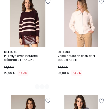
2
DEELUXE
DEELUXE
Pull rayé avec boutons
Veste courte en tissu effet
Couleurs
décoratifs FRANCINE
bouclé ASSILI
39,99 €
59,99 €
23,99 €
-40%
35,99 €
-40%