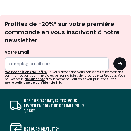
Inscription
Profitez de -20%* sur votre première
newsletter
commande en vous inscrivant à notre
newsletter
Votre Email
OK
*Voir conditions de l'offre
. En vous abonnant, vous consentez à recevoir des
communications commerciales personnalisées de la part de La Redoute. Vous
pouvez vous
désabonner
à tout moment. Pour en savoir plus, consultez
notre politique de confidentialité.
DÈS 49€ D’ACHAT, FAITES-VOUS
LIVRER EN POINT DE RETRAIT POUR
1,95€*
RETOURS GRATUITS*