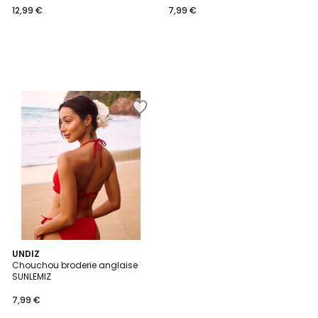
12,99 €
7,99 €
€.
UNDIZ
Chouchou broderie anglaise
SUNLEMIZ
7,99 €