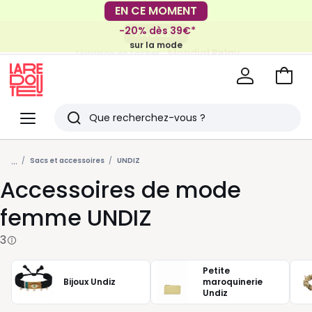
EN CE MOMENT
-20% dès 39€*
FACILE !
sur la mode
Mondial Relay
Livraison en Locker
pour vos petits articles
Voir
mon
La
panie
Redoute
Menu
Rechercher
Derniers
...
articles
Sacs et accessoires
UNDIZ
Accessoires de mode
vus
femme UNDIZ
3
Petite
Bijoux Undiz
maroquinerie
Undiz