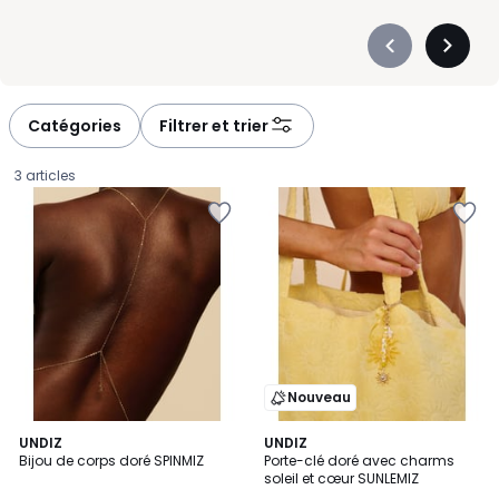
Précédent
Suivan
-
-
défiler
défiler
à
à
Catégories
Filtrer et trier
gauche
droite
3 articles
Nouveau
UNDIZ
UNDIZ
Bijou de corps doré SPINMIZ
Porte-clé doré avec charms
soleil et cœur SUNLEMIZ
12,99