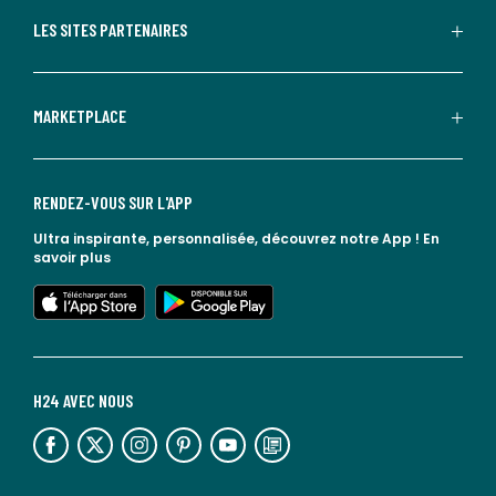
LES SITES PARTENAIRES
MARKETPLACE
RENDEZ-VOUS SUR L'APP
Ultra inspirante, personnalisée, découvrez notre App !
En
savoir plus
lien vers l'app store
lien vers google play
H24 AVEC NOUS
lien vers l'espace réseaux sociaux
lien vers l'espace réseaux sociaux
lien vers l'espace réseaux sociaux
lien vers l'espace réseaux sociaux
lien vers l'espace réseaux sociaux
lien vers le blog la redoute