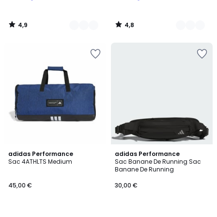
4,9
4,8
/
/
5
5
4,8
4,9
adidas Performance
adidas Performance
/ 5
/ 5
Sac 4ATHLTS Medium
Sac Banane De Running Sac
Banane De Running
45,00 €
30,00 €