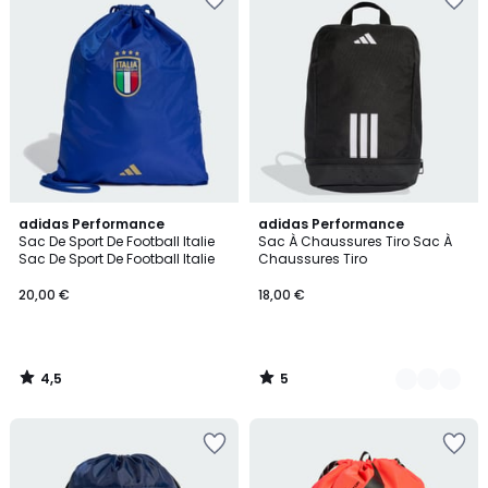
4,5
5
adidas Performance
2
adidas Performance
/ 5
/
Sac De Sport De Football Italie
Sac À Chaussures Tiro Sac À
Couleurs
5
Sac De Sport De Football Italie
Chaussures Tiro
20,00 €
18,00 €
4,5
5
/
/
5
5