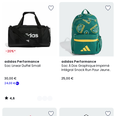
-20%*
4,6
3
adidas Performance
adidas Performance
/ 5
Sac Linear Duffel Small
Sac À Dos Graphique Imprimé
Couleurs
Intégral Snack Run Pour Jeunes
Enfants Sac À Dos Graphique
Imprimé Intégral Snack Run
30,00 €
25,00 €
Pour Jeunes Enfants
24,00 €
4,6
/
5