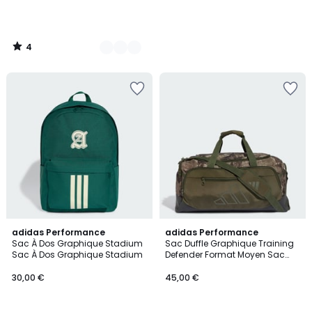
4
/
5
adidas Performance
adidas Performance
Sac À Dos Graphique Stadium
Sac Duffle Graphique Training
Sac À Dos Graphique Stadium
Defender Format Moyen Sac
Duffle Graphique Training
Defender Format Moyen
30,00 €
45,00 €