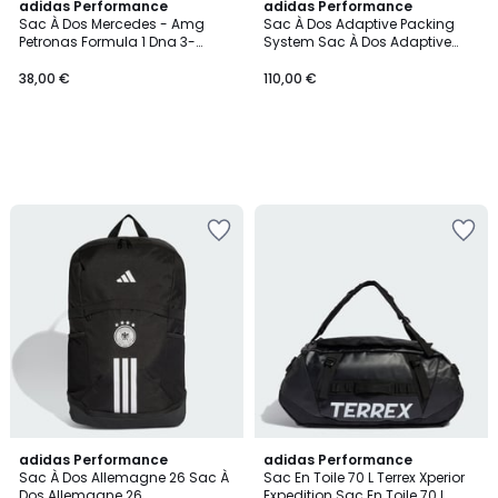
adidas Performance
adidas Performance
Sac À Dos Mercedes - Amg
Sac À Dos Adaptive Packing
Petronas Formula 1 Dna 3-
System Sac À Dos Adaptive
Stripes Sac À Dos Mercedes -
Packing System
Amg Petronas Formula 1 Dna 3-
38,00 €
110,00 €
Stripes
5
adidas Performance
adidas Performance
/
Sac À Dos Allemagne 26 Sac À
Sac En Toile 70 L Terrex Xperior
5
Dos Allemagne 26
Expedition Sac En Toile 70 L