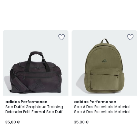
adidas Performance
3
adidas Performance
Sac Duffel Graphique Training
Sac À Dos Essentials Material
Couleurs
Defender Petit Format Sac Duffel
Sac À Dos Essentials Material
Graphique Training Defender
Petit Format
35,00 €
35,00 €