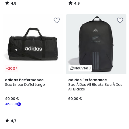
4,8
4,9
/
/
5
5
Nouveau
-20%*
4,7
adidas Performance
adidas Performance
/ 5
Sac Linear Duffel Large
Sac À Dos All Blacks Sac À Dos
All Blacks
40,00 €
60,00 €
32,00 €
4,7
/
5