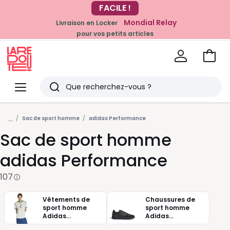
Mondial Relay
Livraison en Locker
EN CE MOMENT
pour vos petits articles
-20% dès 39€*
sur la mode
Voir
mon
La
panie
Redoute
Menu
Rechercher
Derniers
...
articles
Sac de sport homme
adidas Performance
Sac de sport homme
vus
adidas Performance
107
Vêtements de
Chaussures de
sport homme
sport homme
Adidas
Adidas
performance
performance