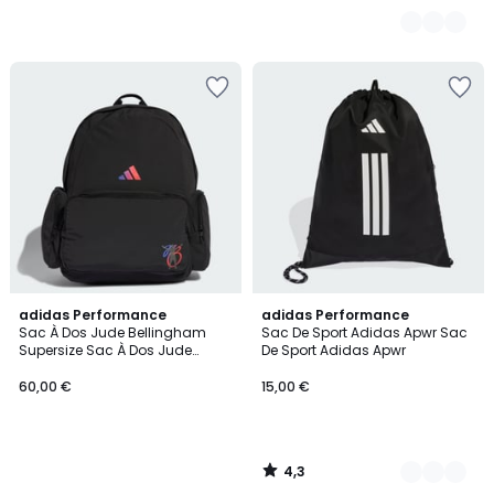
4,3
adidas Performance
3
adidas Performance
/ 5
Sac À Dos Jude Bellingham
Sac De Sport Adidas Apwr Sac
Couleurs
Supersize Sac À Dos Jude
De Sport Adidas Apwr
Bellingham Supersize
60,00 €
15,00 €
4,3
/