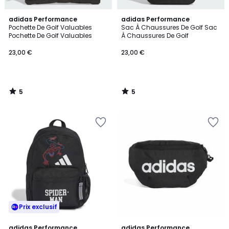
5
5
adidas Performance
adidas Performance
/
/
Pochette De Golf Valuables
Sac À Chaussures De Golf Sac
5
5
Pochette De Golf Valuables
À Chaussures De Golf
23,00 €
23,00 €
5
5
/
/
5
5
Prix exclusif
5
adidas Performance
adidas Performance