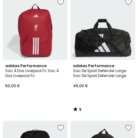
5
adidas Performance
adidas Performance
/
Sac À Dos Liverpool Fc Sac À
Sac De Sport Defender Large
5
Dos Liverpool Fc
Sac De Sport Defender Large
50,00 €
45,00 €
5
/
5