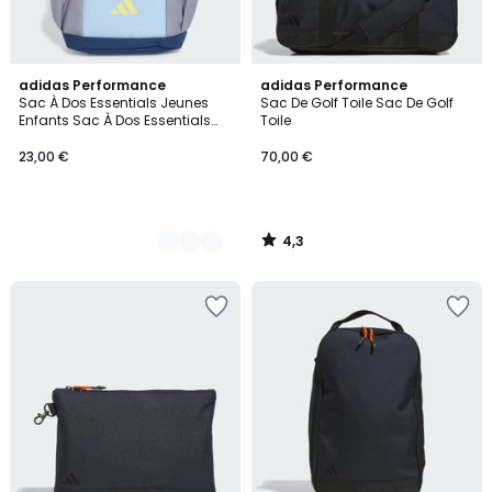
4,3
2
adidas Performance
adidas Performance
/ 5
Sac À Dos Essentials Jeunes
Sac De Golf Toile Sac De Golf
Couleurs
Enfants Sac À Dos Essentials
Toile
Jeunes Enfants
23,00 €
70,00 €
4,3
/
5