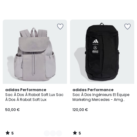
5
5
2
adidas Performance
adidas Performance
/
/
Sac À Dos À Rabat Soft Lux Sac
Sac À Dos Ingénieurs Et Équipe
Couleurs
5
5
À Dos À Rabat Soft Lux
Marketing Mercedes - Amg
Petronas Formula 1 Sac À Dos
Ingénieurs Et Équipe Marketing
50,00 €
120,00 €
Mercedes - Amg Petronas
Formula 1
5
5
/
/