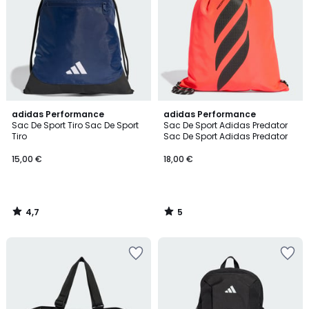
4,7
5
adidas Performance
adidas Performance
/ 5
/
Sac De Sport Tiro Sac De Sport
Sac De Sport Adidas Predator
5
Tiro
Sac De Sport Adidas Predator
15,00 €
18,00 €
4,7
5
/
/
5
5