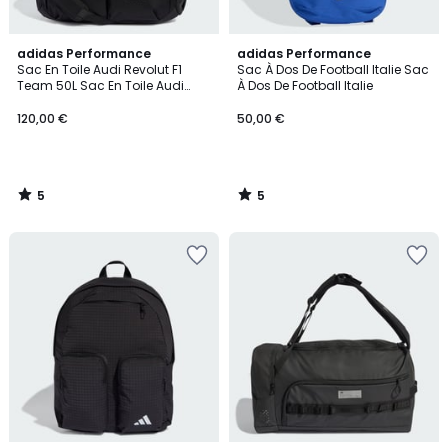
5
5
adidas Performance
adidas Performance
/
/
Sac En Toile Audi Revolut F1
Sac À Dos De Football Italie Sac
5
5
Team 50L Sac En Toile Audi
À Dos De Football Italie
Revolut F1 Team 50L
120,00 €
50,00 €
5
5
/
/
5
5