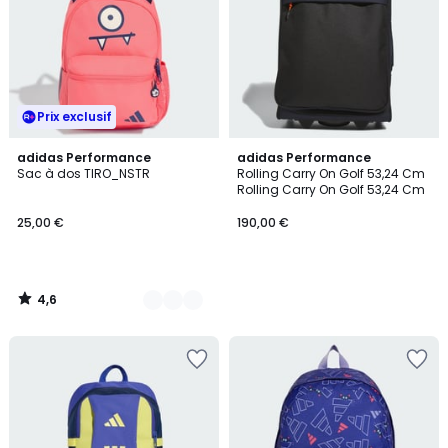
Prix exclusif
4,6
2
adidas Performance
adidas Performance
/ 5
Sac à dos TIRO_NSTR
Rolling Carry On Golf 53,24 Cm
Couleurs
Rolling Carry On Golf 53,24 Cm
25,00 €
190,00 €
4,6
/
5