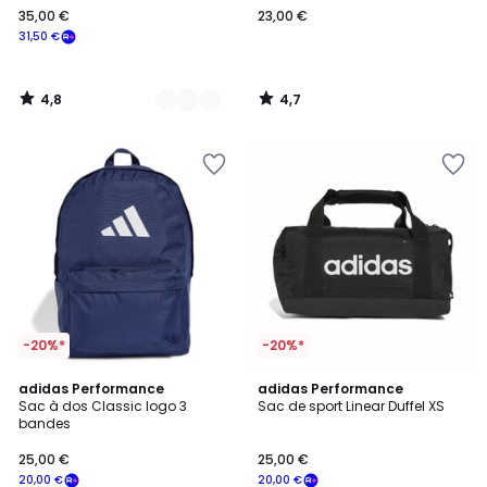
35,00 €
23,00 €
€
31,50 €
souscrivez
à
notre
4,8
4,7
programme
/
/
5
5
pour
payer
à
la
place
31,50
€.
-20%*
-20%*
4,9
4,8
4
adidas Performance
3
adidas Performance
/ 5
/ 5
Sac à dos Classic logo 3
Sac de sport Linear Duffel XS
Couleurs
Couleurs
bandes
25,00 €
25,00 €
20,00 €
20,00 €