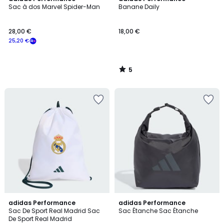
/
Sac à dos Marvel Spider-Man
Banane Daily
5
28,00 €
18,00 €
25,20 €
5
/
5
adidas Performance
2
adidas Performance
Sac De Sport Real Madrid Sac
Sac Étanche Sac Étanche
Couleurs
De Sport Real Madrid