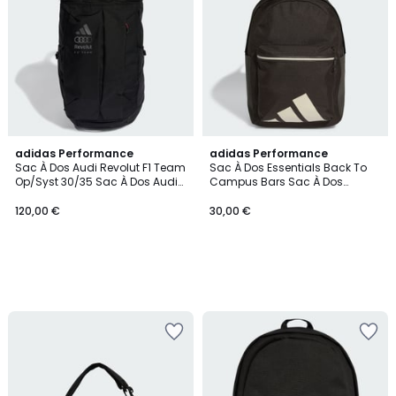
adidas Performance
adidas Performance
Sac À Dos Audi Revolut F1 Team
Sac À Dos Essentials Back To
Op/Syst 30/35 Sac À Dos Audi
Campus Bars Sac À Dos
Revolut F1 Team Op/Syst 30/35
Essentials Back To Campus
Bars
120,00 €
30,00 €