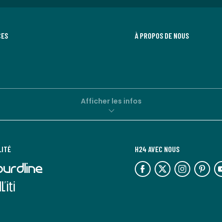
CES
À PROPOS DE NOUS
Afficher les infos
LITÉ
H24 AVEC NOUS
lien
lien
lien
lien
lie
vers
vers
vers
vers
ve
l'espace
l'espace
l'espace
l'espace
l'
réseaux
réseaux
réseaux
réseaux
ré
sociaux
sociaux
sociaux
sociaux
so