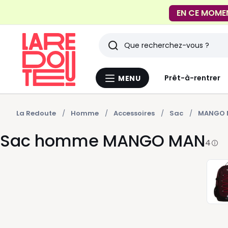
EN CE MOME
FACILE !
Livraison en
Rechercher
Derniers
Prêt-à-rentrer
MENU
Menu
articles
La
Redoute
vus
La Redoute
Homme
Accessoires
Sac
MANGO 
Sac homme MANGO MAN
4