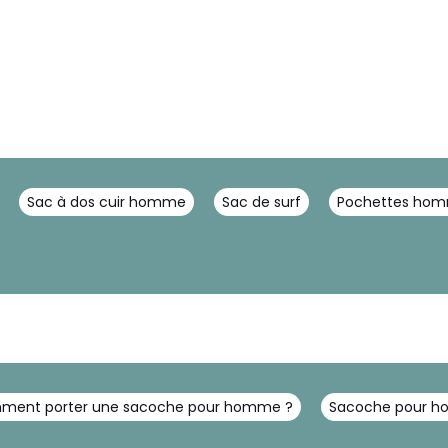
Sac à dos cuir homme
Sac de surf
Pochettes ho
ment porter une sacoche pour homme ?
Sacoche pour hom