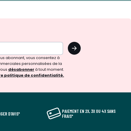
OK
vous abonnant, vous consentez à
merciales personnalisées de la
vous
désabonner
à tout moment.
e politique de confidentialité.
PAIEMENT EN 2X, 3X OU 4X SANS
GER D'AVIS*
FRAIS*