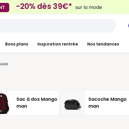
-20% dès 39€*
NT
sur la mode
Mondial Relay
 Locker
pour vos petits article
Bons plans
Inspiration rentrée
Nos tendances
MAN
Sac à dos Mango
Sacoche Mango
man
man