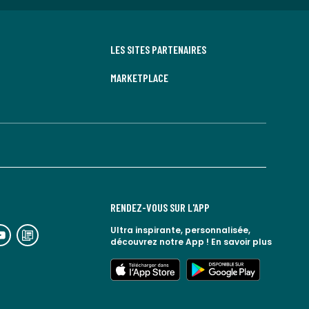
LES SITES PARTENAIRES
MARKETPLACE
RENDEZ-VOUS SUR L'APP
n
lien
Ultra inspirante, personnalisée,
découvrez notre App !
En savoir plus
rs
vers
espace
le
lien
lien
seaux
blog
vers
vers
ciaux
la
l'app
google
redoute
store
play