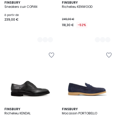
3
FINSBURY
2
FINSBURY
Sneakers cuir COPAN
Richelieu KENWOOD
Couleurs
Couleurs
à partir de
239,00 €
249,00 €
118,30 €
-52%
FINSBURY
3
FINSBURY
Richelieu KENDAL
Mocassin PORTOBELLO
Couleurs