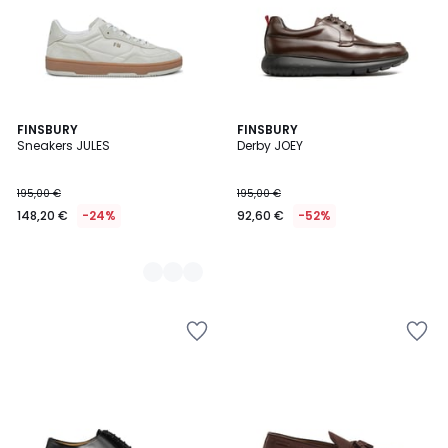
2
FINSBURY
FINSBURY
Sneakers JULES
Derby JOEY
Couleurs
195,00 €
195,00 €
148,20 €
-24%
92,60 €
-52%