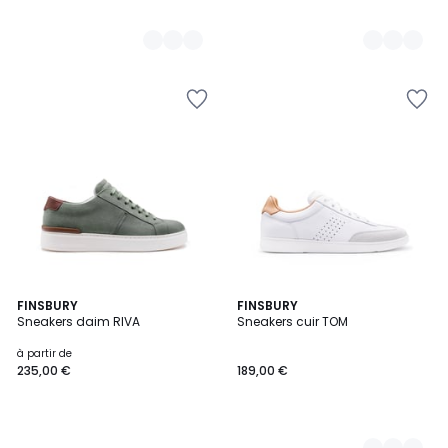
FINSBURY
3
FINSBURY
Sneakers daim RIVA
Sneakers cuir TOM
Couleurs
à partir de
235,00 €
189,00 €