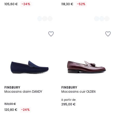
105,60 €
-24%
118,30 €
-52%
5
5
4
FINSBURY
2
FINSBURY
/
/
Mocassins daim DANDY
Mocassins cuir OLDEN
Couleurs
Couleurs
5
5
à partir de
159,00 €
295,00 €
120,80 €
-24%