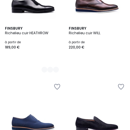
2
FINSBURY
FINSBURY
Richelieu cuir HEATHROW
Richelieu cuir WILL
Couleurs
à partir de
à partir de
189,00 €
220,00 €