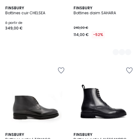
FINSBURY
3
FINSBURY
Bottines cuir CHELSEA
Bottines daim SAHARA
Couleurs
à partir de
349,00 €
240,00 €
114,00 €
-52%
2
FINSBURY
2
FINSBURY