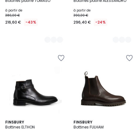
Bottines patiné TOMASO
Bottines patiné ALESSANDRO
Couleurs
Couleurs
à partir de
à partir de
380,00 €
390,00 €
216,60 €
-43%
296,40 €
-24%
FINSBURY
2
FINSBURY
Bottines ELTHON
Bottines FULHAM
Couleurs