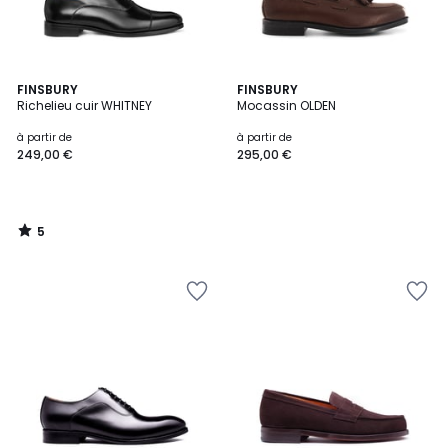
5
FINSBURY
FINSBURY
/
Richelieu cuir WHITNEY
Mocassin OLDEN
5
à partir de
à partir de
249,00 €
295,00 €
5
/
5