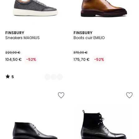
5
2
FINSBURY
FINSBURY
/
Sneakers MAGNUS
Boots cuir EMILIO
Couleurs
5
220,00 €
370,00 €
104,50 €
-52%
175,70 €
-52%
5
/
5