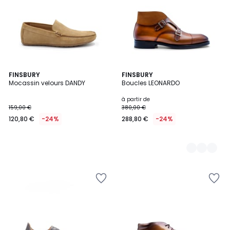
FINSBURY
2
FINSBURY
Mocassin velours DANDY
Boucles LEONARDO
Couleurs
à partir de
159,00 €
380,00 €
120,80 €
-24%
288,80 €
-24%