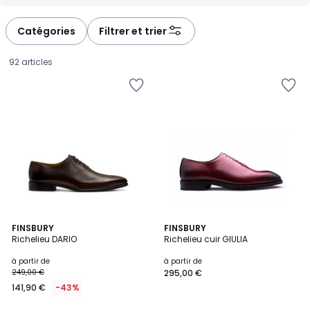
-
-
défiler
défiler
à
à
Catégories
Filtrer et trier
gauche
droite
92 articles
2
FINSBURY
3
FINSBURY
Richelieu DARIO
Richelieu cuir GIULIA
Couleurs
Couleurs
Prix
à partir de
à partir de
249,00 €
295,00 €
à
141,90 €
-43%
partir
de