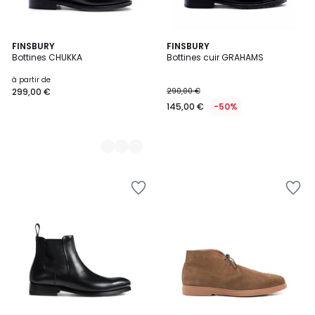
2
FINSBURY
FINSBURY
Bottines CHUKKA
Bottines cuir GRAHAMS
Couleurs
à partir de
299,00 €
290,00 €
145,00 €
-50%