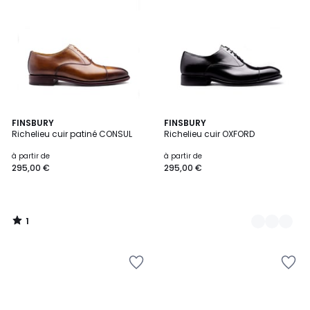
1
FINSBURY
2
FINSBURY
/
Richelieu cuir patiné CONSUL
Richelieu cuir OXFORD
Couleurs
5
à partir de
à partir de
295,00 €
295,00 €
1
/
5