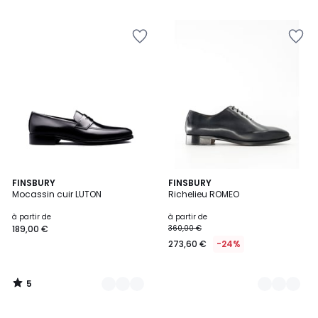
5
2
FINSBURY
3
FINSBURY
/
Mocassin cuir LUTON
Richelieu ROMEO
Couleurs
Couleurs
5
à partir de
à partir de
189,00 €
360,00 €
273,60 €
-24%
5
/
5