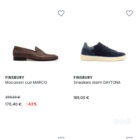
FINSBURY
2
FINSBURY
Mocassin cuir MARCO
Sneakers daim DAYTONA
Couleurs
299,00 €
189,00 €
170,40 €
-43%