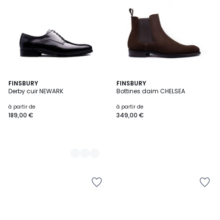
2
FINSBURY
FINSBURY
Derby cuir NEWARK
Bottines daim CHELSEA
Couleurs
à partir de
à partir de
189,00 €
349,00 €