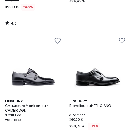
295,00 €
295,00 €
168,10 €
-43%
4,5
/
5
2
FINSBURY
2
FINSBURY
Chaussure Monk en cuir
Richelieu cuir FELICIANO
Couleurs
Couleurs
CAMBRIDGE
à partir de
à partir de
295,00 €
360,00 €
290,70 €
-19%