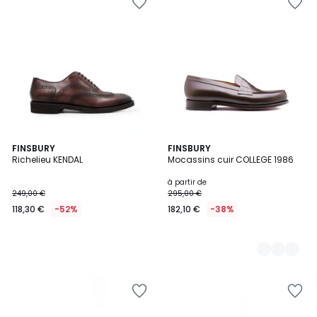
FINSBURY
3
FINSBURY
Richelieu KENDAL
Mocassins cuir COLLEGE 1986
Couleurs
à partir de
249,00 €
295,00 €
118,30 €
-52%
182,10 €
-38%