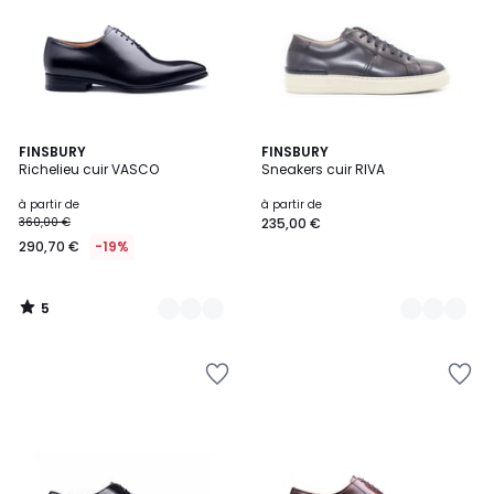
5
2
FINSBURY
2
FINSBURY
/
Richelieu cuir VASCO
Sneakers cuir RIVA
Couleurs
Couleurs
5
à partir de
à partir de
360,00 €
235,00 €
290,70 €
-19%
5
/
5