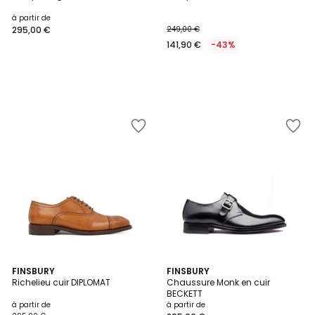
à partir de
295,00 €
249,00 €
141,90 €
-43%
4,5
FINSBURY
FINSBURY
/ 5
Richelieu cuir DIPLOMAT
Chaussure Monk en cuir
BECKETT
à partir de
à partir de