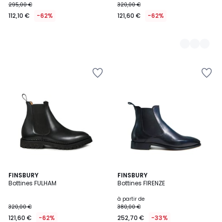
295,00 €
320,00 €
112,10 €
-62%
121,60 €
-62%
FINSBURY
FINSBURY
Bottines FULHAM
Bottines FIRENZE
à partir de
320,00 €
380,00 €
121,60 €
-62%
252,70 €
-33%