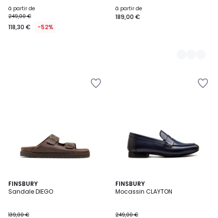
à partir de
à partir de
249,00 €
189,00 €
118,30 €
-52%
3
FINSBURY
2
FINSBURY
Sandale DIEGO
Mocassin CLAYTON
Couleurs
Couleurs
139,00 €
249,00 €