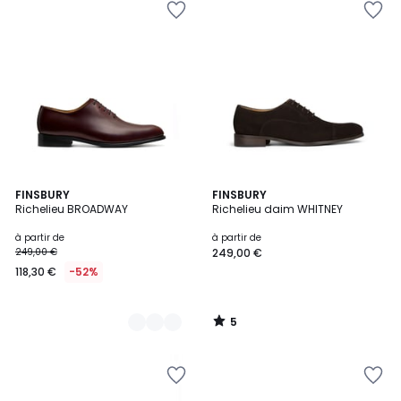
5
2
FINSBURY
FINSBURY
/
Richelieu BROADWAY
Richelieu daim WHITNEY
Couleurs
5
à partir de
à partir de
249,00 €
249,00 €
118,30 €
-52%
5
/
5