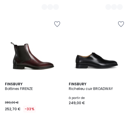
141,90
€
au
lieu
de
249,00
€
43%
de
réduction
appliquée.
FINSBURY
FINSBURY
Bottines FIRENZE
Richelieu cuir BROADWAY
à partir de
380,00 €
249,00 €
252,70 €
-33%