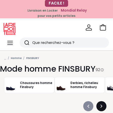
Mondial Relay
Livraison en Locker
pour vos petits articles
EN CE MOMENT
-20% dès 39€*
sur la mode
Voir
mon
La
panie
Redoute
Menu
Rechercher
Derniers
...
articles
Homme
FINSBURY
Mode homme FINSBURY
vus
92
Chaussures homme
Derbies, richelieu
Finsbury
homme Finsbury
Précédent
Suivan