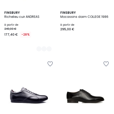
2
FINSBURY
FINSBURY
Richelieu cuir ANDREAS
Mocassins daim COLLEGE 1986
Couleurs
à partir de
à partir de
249,00 €
295,00 €
177,40 €
-28%