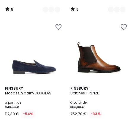
5
5
/
/
5
5
FINSBURY
FINSBURY
Mocassin daim DOUGLAS
Bottines FIRENZE
à partir de
à partir de
249,00 €
380,00 €
112,30 €
-54%
252,70 €
-33%