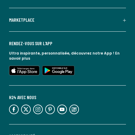
MARKETPLACE
RENDEZ-VOUS SUR L'APP
Ultra inspirante, personnalisée, découvrez notre App !
En
savoir plus
lien vers l'app store
lien vers google play
H24 AVEC NOUS
lien vers l'espace réseaux sociaux
lien vers l'espace réseaux sociaux
lien vers l'espace réseaux sociaux
lien vers l'espace réseaux sociaux
lien vers l'espace réseaux sociaux
lien vers le blog la redoute