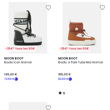
-25€* tous les 50€
-25€* tous les 50€
5
MOON BOOT
MOON BOOT
/
Boots Icon Animal
Boots Jr Park Tube Mid Animal
5
145,00 €
165,00 €
72,50 €
82,50 €
5
/
5