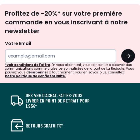
Inscription
Profitez de -20%* sur votre première
newsletter
commande en vous inscrivant à notre
newsletter
Votre Email
OK
*Voir conditions de l'offre
. En vous abonnant, vous consentez à recevoir des
communications commerciales personnalisées de la part de La Redoute. Vous
pouvez vous
désabonner
à tout moment. Pour en savoir plus, consultez
notre politique de confidentialité.
DÈS 49€ D’ACHAT, FAITES-VOUS
LIVRER EN POINT DE RETRAIT POUR
1,95€*
RETOURS GRATUITS*