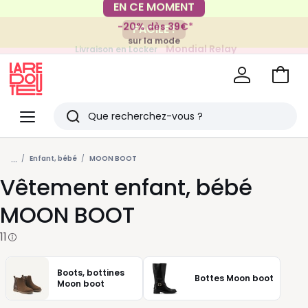
-20% dès 39€*
FACILE !
sur la mode
Mondial Relay
Livraison en Locker
pour vos petits articles
Voir
mon
La
panie
Redoute
Menu
Rechercher
Derniers
...
articles
Enfant, bébé
MOON BOOT
Vêtement enfant, bébé
vus
MOON BOOT
11
Boots, bottines
Bottes Moon boot
Moon boot