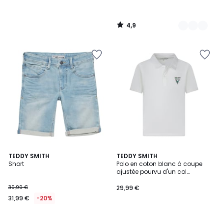
4,9
/
5
4,7
TEDDY SMITH
TEDDY SMITH
/ 5
Short
Polo en coton blanc à coupe
ajustée pourvu d'un col
boutonné
39,99 €
29,99 €
31,99 €
-20%