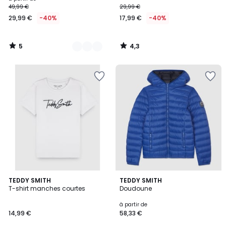
49,99 €
29,99 €
à
29,99 €
-40%
17,99 €
-40%
partir
de
29,99
5
4,3
€
/
/
5
5
au
lieu
de
49,99
€
40%
de
réduction
appliquée.
4,9
TEDDY SMITH
2
TEDDY SMITH
/ 5
T-shirt manches courtes
Doudoune
Couleurs
à partir de
14,99 €
58,33 €