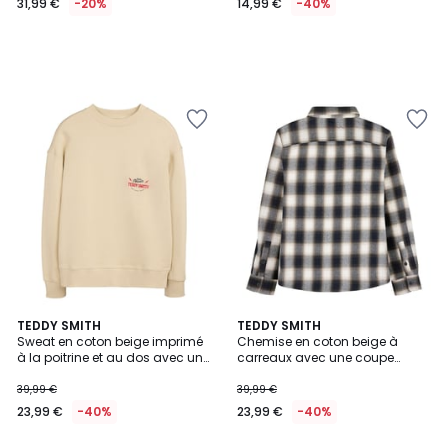
31,99 €
-20%
14,99 €
-40%
TEDDY SMITH
TEDDY SMITH
Sweat en coton beige imprimé
Chemise en coton beige à
à la poitrine et au dos avec un
carreaux avec une coupe
col rond
droite et un col français
39,99 €
39,99 €
23,99 €
-40%
23,99 €
-40%