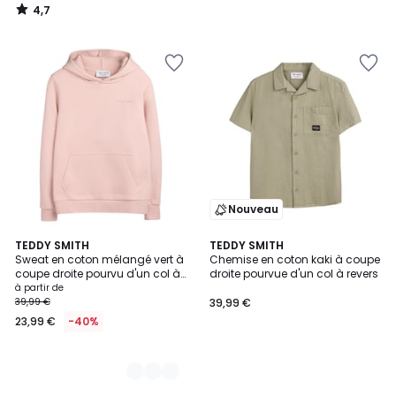
4,7
/
5
Nouveau
2
TEDDY SMITH
TEDDY SMITH
Sweat en coton mélangé vert à
Chemise en coton kaki à coupe
Couleurs
coupe droite pourvu d'un col à
droite pourvue d'un col à revers
capuche
à partir de
39,99 €
39,99 €
23,99 €
-40%