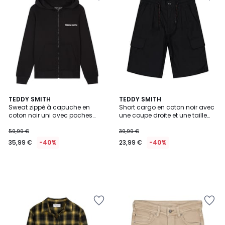
TEDDY SMITH
TEDDY SMITH
Sweat zippé à capuche en
Short cargo en coton noir avec
coton noir uni avec poches
une coupe droite et une taille
latérales
élastiquée
59,99 €
39,99 €
35,99 €
-40%
23,99 €
-40%