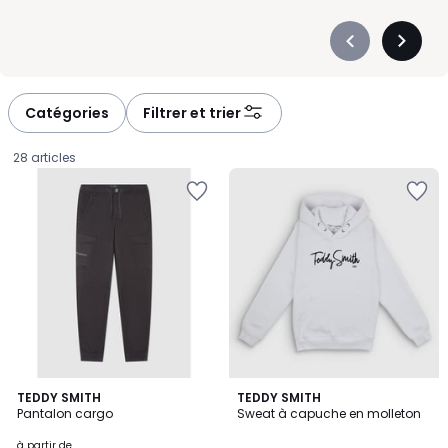
Précédent
Suivan
-
-
défiler
défiler
à
à
Catégories
Filtrer et trier
gauche
droite
28 articles
5
4,3
3
TEDDY SMITH
TEDDY SMITH
/
/ 5
Pantalon cargo
Sweat à capuche en molleton
Couleurs
5
Prix
à partir de