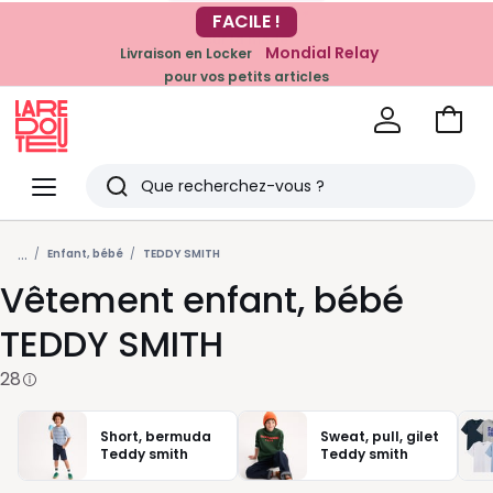
-20% dès 39€*
FACILE !
sur la mode
Mondial Relay
Livraison en Locker
pour vos petits articles
Voir
mon
La
panie
Redoute
Menu
Rechercher
Derniers
...
articles
Enfant, bébé
TEDDY SMITH
Vêtement enfant, bébé
vus
TEDDY SMITH
28
Short, bermuda
Sweat, pull, gilet
Teddy smith
Teddy smith