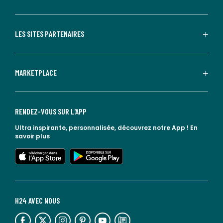
LES SITES PARTENAIRES
MARKETPLACE
RENDEZ-VOUS SUR L'APP
Ultra inspirante, personnalisée, découvrez notre App !
En
savoir plus
lien vers l'app store
lien vers google play
H24 AVEC NOUS
lien vers l'espace réseaux sociaux
lien vers l'espace réseaux sociaux
lien vers l'espace réseaux sociaux
lien vers l'espace réseaux sociaux
lien vers l'espace réseaux sociaux
lien vers le blog la redoute