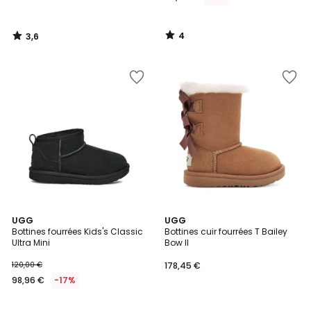
de
142,51
4
3,6
€.
/
/
5
5
4
UGG
UGG
/
Bottines fourrées Kids's Classic
Bottines cuir fourrées T Bailey
5
Ultra Mini
Bow II
120,00 €
178,45 €
98,96 €
-17%