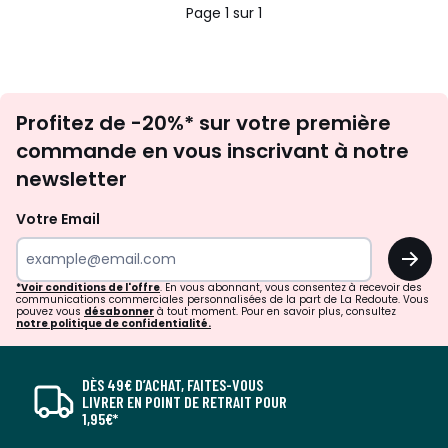
Page 1 sur 1
Inscription
Profitez de -20%* sur votre première
newsletter
commande en vous inscrivant à notre
newsletter
Votre Email
OK
*Voir conditions de l'offre
. En vous abonnant, vous consentez à recevoir des
communications commerciales personnalisées de la part de La Redoute. Vous
pouvez vous
désabonner
à tout moment. Pour en savoir plus, consultez
notre politique de confidentialité.
DÈS 49€ D’ACHAT, FAITES-VOUS
LIVRER EN POINT DE RETRAIT POUR
1,95€*