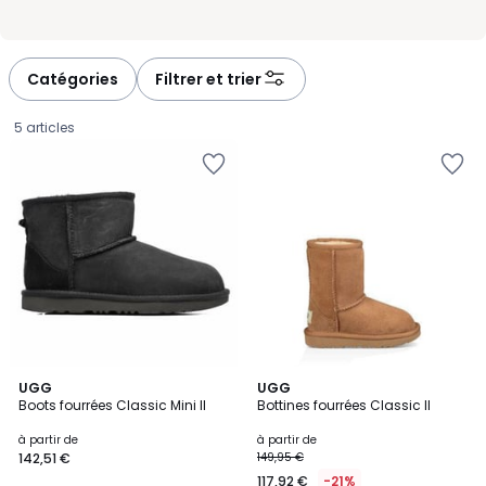
Catégories
Filtrer et trier
5 articles
3,6
4
UGG
UGG
/ 5
/
Boots fourrées Classic Mini II
Bottines fourrées Classic II
5
Prix
à partir de
à partir de
142,51 €
149,95 €
à
117,92 €
-21%
partir