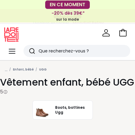
EN CE MOMENT
-20% dès 39€*
FACILE !
sur la mode
Mondial Relay
Livraison en Locker
pour vos petits articles
Voir
mon
La
panie
Redoute
Menu
Rechercher
Derniers
...
articles
Enfant, bébé
UGG
Vêtement enfant, bébé UGG
vus
5
Boots, bottines
Ugg