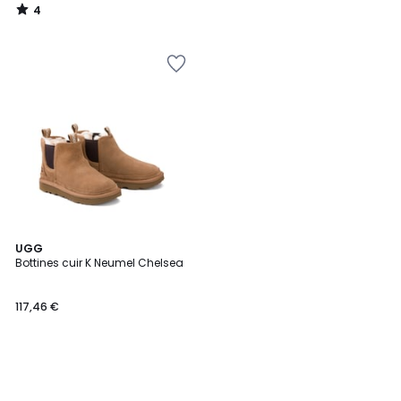
4
/
5
UGG
Bottines cuir K Neumel Chelsea
117,46 €