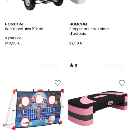
5
2
HOMCOM
2
HOMCOM
/
Kart à pédales PP Noir
Stepper pour exercices
Couleurs
Couleurs
5
d'aérobie
à partir de
149,90 €
32,90 €
5
/
5