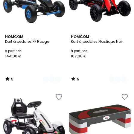
5
5
2
HOMCOM
2
HOMCOM
/
/
Kart à pédales PP Rouge
Kart à pédales Plastique Noir
Couleurs
Couleurs
5
5
à partir de
à partir de
144,90 €
107,90 €
5
5
/
/
5
5