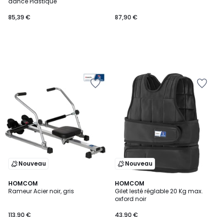
dance Plastique
85,39 €
87,90 €
Nouveau
Nouveau
HOMCOM
HOMCOM
Rameur Acier noir, gris
Gilet lesté réglable 20 Kg max.
oxford noir
113,90 €
43,90 €