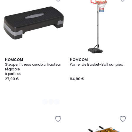
2
HOMCOM
HOMCOM
Stepper fitness aerobic hauteur
Panier de Basket-Ball sur pied
Couleurs
réglable
à partir de
27,90 €
64,90 €