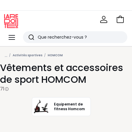
Voir
mon
La
panie
Redoute
Menu
Rechercher
Derniers
...
articles
Activités sportives
HOMCOM
Vêtements et accessoires
vus
de sport HOMCOM
71
Equipement de
fitness Homcom