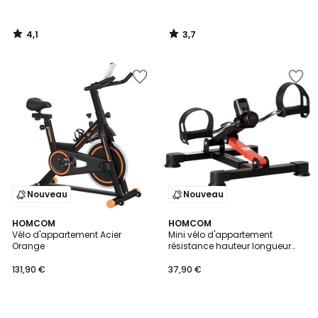
4,1
3,7
/
/
5
5
Nouveau
Nouveau
HOMCOM
HOMCOM
Vélo d'appartement Acier
Mini vélo d'appartement
Orange
résistance hauteur longueur
réglable écran LCD
131,90 €
37,90 €