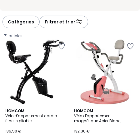
Catégories
Filtrer et trier
71 articles
4,1
3,7
HOMCOM
HOMCOM
/ 5
/ 5
Vélo d'appartement cardio
Vélo d'appartement
fitness pliable
magnétique Acier Blanc,
136,90
136,90 €
132,90 €
€.