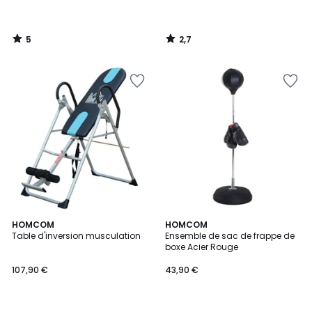
5
2,7
/
/
5
5
1
HOMCOM
HOMCOM
/
Table d'inversion musculation
Ensemble de sac de frappe de
5
boxe Acier Rouge
107,90 €
43,90 €