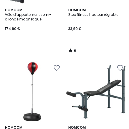
5
HOMCOM
HOMCOM
/
Vélo d'appartement semi-
Step fitness hauteur réglable
5
allongé magnétique
174,90 €
33,90 €
5
/
5
3,3
4
HOMCOM
HOMCOM