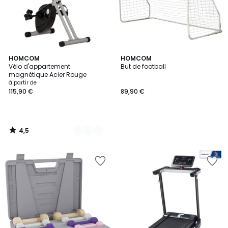
4,5
3
HOMCOM
HOMCOM
/ 5
Vélo d'appartement
But de football
Couleurs
magnétique Acier Rouge
à partir de
115,90 €
89,90 €
4,5
/
5