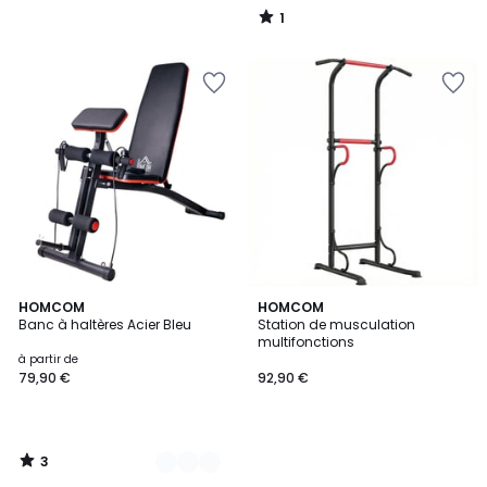
1
/
5
3
2
HOMCOM
HOMCOM
/
Banc à haltères Acier Bleu
Station de musculation
Couleurs
5
multifonctions
à partir de
79,90 €
92,90 €
3
/
5