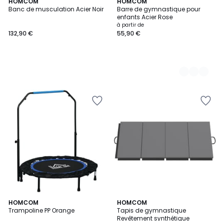
HOMCOM
3
HOMCOM
Banc de musculation Acier Noir
Barre de gymnastique pour
Couleurs
enfants Acier Rose
à partir de
132,90 €
55,90 €
HOMCOM
2
HOMCOM
Trampoline PP Orange
Tapis de gymnastique
Couleurs
Revêtement synthétique