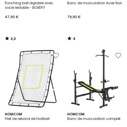
/ 5
/
Punching ball réglable avec
Banc de musculation Acier Noir
5
socle lestable - BOXEFIT
47,90 €
79,90 €
3,3
4
/
/
5
5
HOMCOM
HOMCOM
Filet de rebond de football
Banc de musculation complet