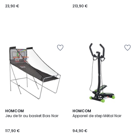
23,90 €
213,90 €
5
2,7
HOMCOM
HOMCOM
/
/ 5
Jeu de tir au basket Bois Noir
Appareil de step Métal Noir
5
117,90 €
94,90 €