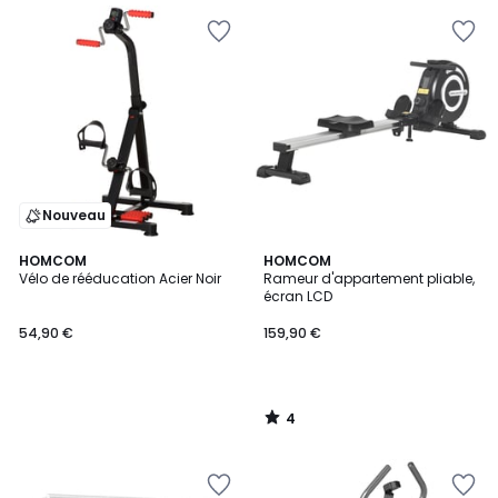
Nouveau
4
HOMCOM
HOMCOM
/
Vélo de rééducation Acier Noir
Rameur d'appartement pliable,
5
écran LCD
54,90 €
159,90 €
4
/
5