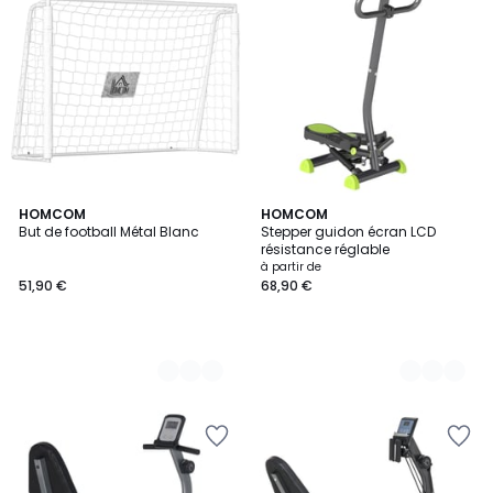
2
HOMCOM
3
HOMCOM
But de football Métal Blanc
Stepper guidon écran LCD
Couleurs
Couleurs
résistance réglable
à partir de
51,90 €
68,90 €