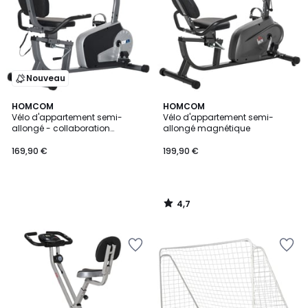
Nouveau
4,7
HOMCOM
HOMCOM
/ 5
Vélo d'appartement semi-
Vélo d'appartement semi-
allongé - collaboration
allongé magnétique
Aosom.fr x FFHandball
169,90 €
199,90 €
4,7
/
5