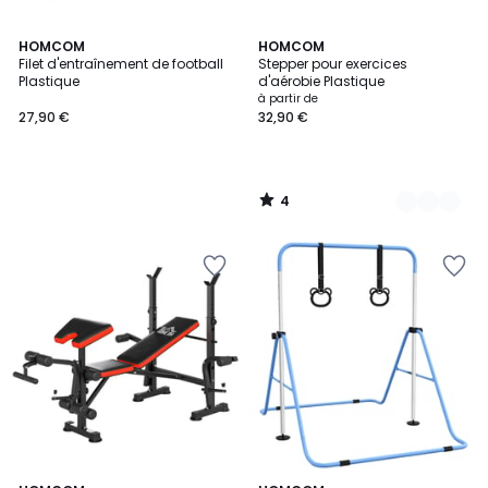
4
HOMCOM
5
HOMCOM
/
Filet d'entraînement de football
Stepper pour exercices
Couleurs
5
Plastique
d'aérobie Plastique
à partir de
27,90 €
32,90 €
4
/
5