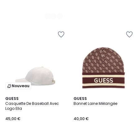
Nouveau
2
GUESS
3
GUESS
Casquette De Baseball Avec
Bonnet Laine Mélangée
Couleurs
Couleurs
Logo Ella
45,00 €
40,00 €