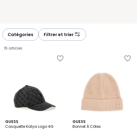
Catégories
Filtrer et trier
15 articles
2
GUESS
GUESS
Casquette Katya Logo 4G
Bonnet À Côtes
Couleurs
35,00