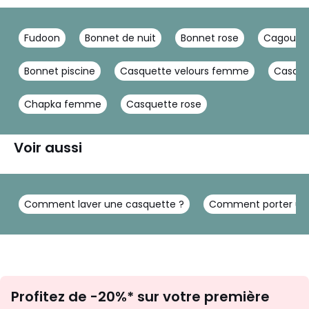
Fudoon
Bonnet de nuit
Bonnet rose
Cagoule
Bonnet piscine
Casquette velours femme
Casque
Chapka femme
Casquette rose
Voir aussi
Comment laver une casquette ?
Comment porter une
Inscription
Profitez de -20%* sur votre première
newsletter