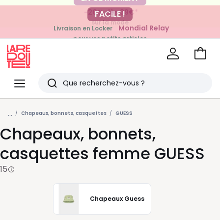
-20% dès 39€*
FACILE !
sur la mode
Mondial Relay
Livraison en Locker
pour vos petits articles
Voir
mon
La
panie
Redoute
Menu
Rechercher
Derniers
...
articles
Chapeaux, bonnets, casquettes
GUESS
Chapeaux, bonnets,
vus
casquettes femme GUESS
15
Chapeaux Guess