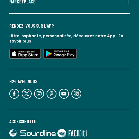
MARKETPLACE
RENDEZ-VOUS SUR L'APP
Ultra inspirante, personnalisée, découvrez notre App !
En
savoir plus
lien vers l'app store
lien vers google play
H24 AVEC NOUS
lien vers l'espace réseaux sociaux
lien vers l'espace réseaux sociaux
lien vers l'espace réseaux sociaux
lien vers l'espace réseaux sociaux
lien vers l'espace réseaux sociaux
lien vers le blog la redoute
ACCESSIBILITÉ
lien vers Sourdline
lien vers Faciliti