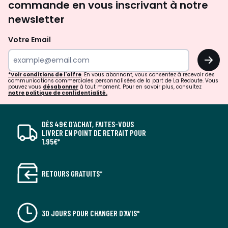
commande en vous inscrivant à notre
newsletter
Votre Email
OK
*Voir conditions de l'offre
. En vous abonnant, vous consentez à recevoir des
communications commerciales personnalisées de la part de La Redoute. Vous
pouvez vous
désabonner
à tout moment. Pour en savoir plus, consultez
notre politique de confidentialité.
DÈS 49€ D’ACHAT, FAITES-VOUS
LIVRER EN POINT DE RETRAIT POUR
1,95€*
RETOURS GRATUITS*
30 JOURS POUR CHANGER D'AVIS*