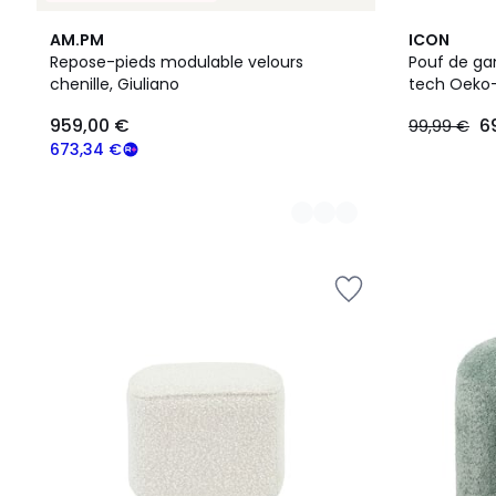
8
2
AM.PM
ICON
Couleurs
Couleurs
Repose-pieds modulable velours
Pouf de ga
chenille, Giuliano
tech Oeko
959,00
959,00 €
6
99,99 €
€
souscrivez
673,34 €
à
notre
programme
pour
payer
à
la
place
673,34
€.