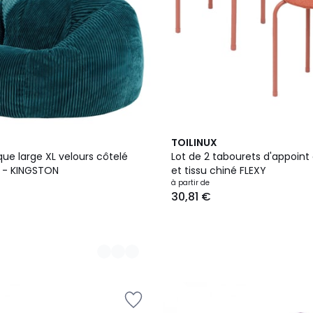
3
TOILINUX
Couleurs
que large XL velours côtelé
Lot de 2 tabourets d'appoint
 - KINGSTON
et tissu chiné FLEXY
à partir de
30,81 €