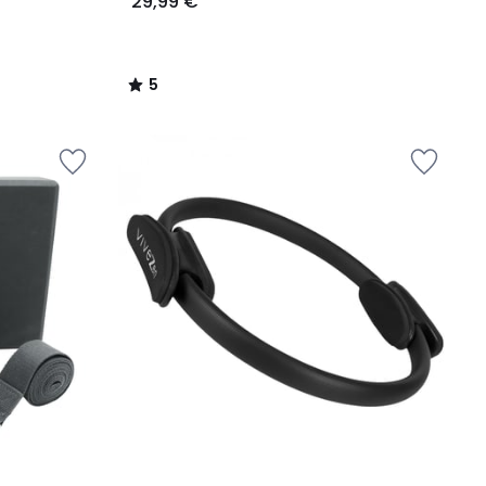
29,99 €
5
/
5