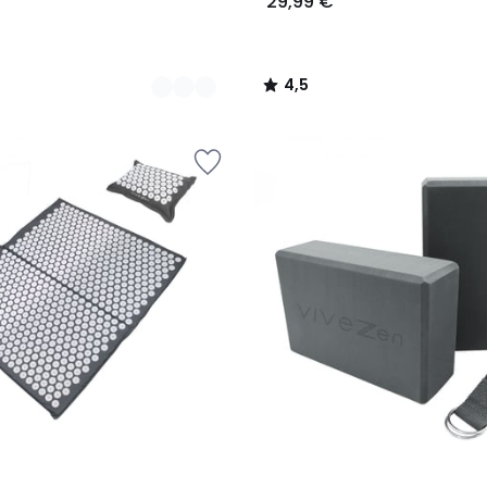
29,99 €
4,5
/
5