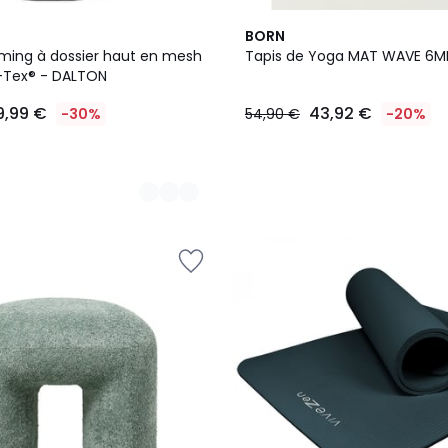
4
BORN
Couleurs
ming à dossier haut en mesh
Tapis de Yoga MAT WAVE 6
-Tex® - DALTON
9,99 €
43,92 €
-30%
54,90 €
-20%