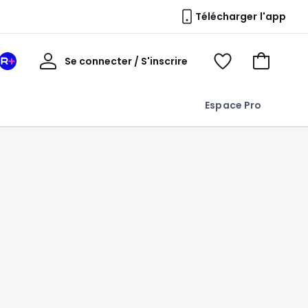
Télécharger l'app
Mon
Se connecter / S'inscrire
Mon
Voir
Voir
compte
espace
mes
mon
La
favoris
panier
Espace Pro
Redoute
+