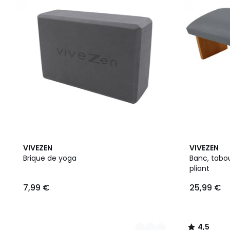
3
4
4,5
VIVEZEN
VIVEZEN
Couleurs
Couleurs
/ 5
Brique de yoga
Banc, tabo
pliant
7,99 €
25,99 €
4,5