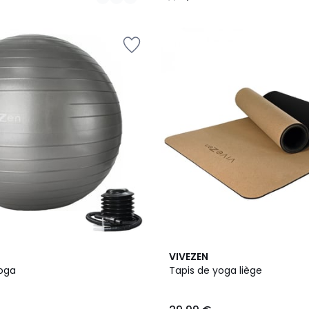
/
5
4,5
VIVEZEN
/ 5
yoga
Tapis de yoga liège