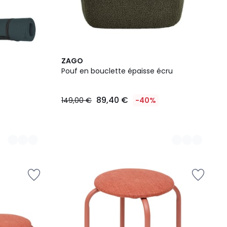
2
ZAGO
Couleurs
Pouf en bouclette épaisse écru
89,40 €
149,00 €
-40%