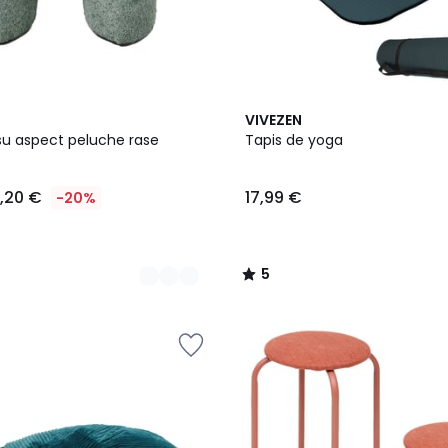
5
5
VIVEZEN
Couleurs
/
ssu aspect peluche rase
Tapis de yoga
5
1,20 €
17,99 €
-20%
5
/
5