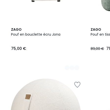
6
3
ZAGO
ZAGO
Couleurs
Couleurs
Pouf en bouclette écru Jona
Pouf en ti
75,00 €
7
89,00 €