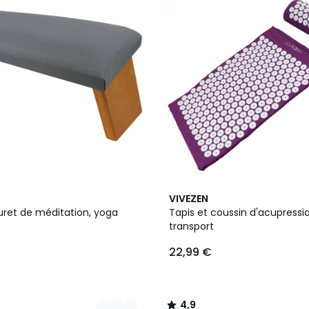
4
4,9
VIVEZEN
Couleurs
/ 5
uret de méditation, yoga
Tapis et coussin d'acupressi
transport
22,99 €
4,9