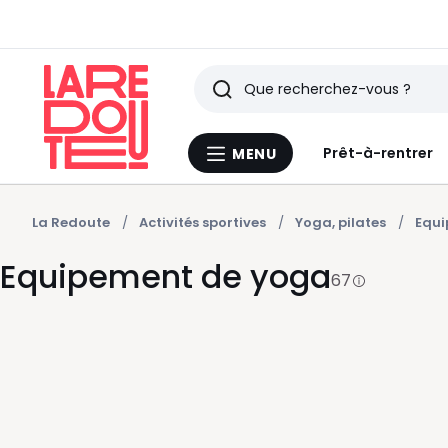
Rechercher
Derniers
Prêt-à-rentrer
MENU
Menu
articles
La
Redoute
vus
La Redoute
Activités sportives
Yoga, pilates
Equi
Equipement de yoga
67