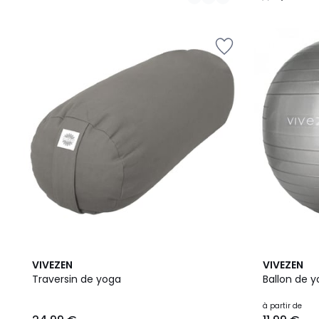
/
5
4
4,8
2
3
VIVEZEN
VIVEZEN
Couleurs
/ 5
Couleurs
/
Traversin de yoga
Ballon de 
5
à partir de