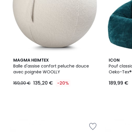
3
MAGMA HEIMTEX
ICON
Couleurs
Balle d'assise confort peluche douce
Pouf classi
avec poignée WOOLLY
Oeko-Tex®
135,20 €
189,99 €
169,00 €
-20%