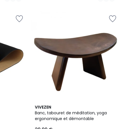
5
VIVEZEN
/
Banc, tabouret de méditation, yoga
5
ergonomique et démontable