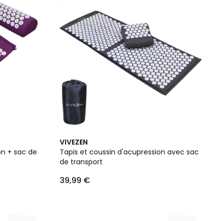
4
VIVEZEN
Couleurs
on + sac de
Tapis et coussin d'acupression avec sac
de transport
39,99 €