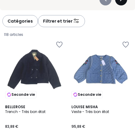
Précédent
Suivan
-
-
défiler
défiler
à
à
Catégories
Filtrer et trier
gauche
droite
118 articles
Seconde vie
Seconde vie
BELLEROSE
LOUISE MISHA
Trench - Très bon état
Veste - Très bon état
83,88
83,88 €
95,88 €
€.