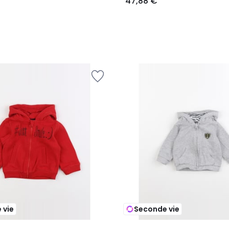
47,88 €
 vie
Seconde vie