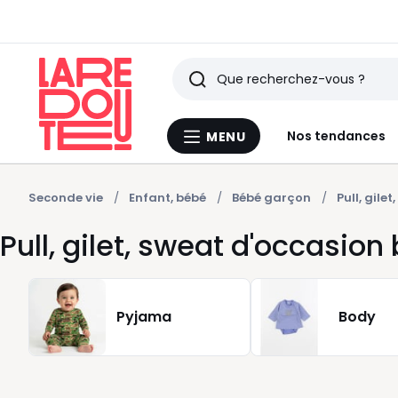
Rechercher
Derniers
Nos tendances
MENU
Menu
articles
La
Redoute
vus
Seconde vie
Enfant, bébé
Bébé garçon
Pull, gilet
Pull, gilet, sweat d'occasio
Pyjama
Body