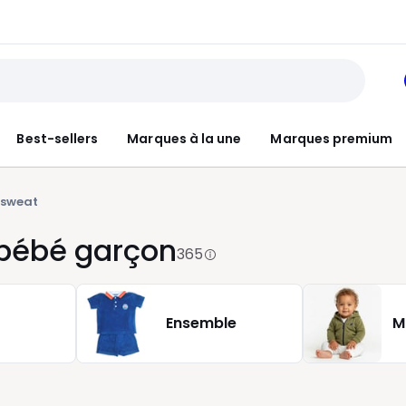
Best-sellers
Marques à la une
Marques premium
, sweat
n bébé garçon
365
Ensemble
M