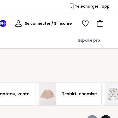
Télécharger l'app
Mon
Se connecter / S'inscrire
Mon
Voir
Voir
compte
espace
mes
mon
La
favoris
panier
Espace pro
Redoute
+
anteau, veste
T-shirt, chemise