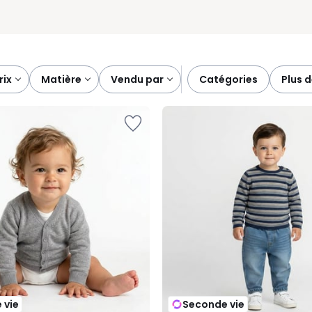
prix
matière
vendu par
catégories
plus 
 vie
Seconde vie