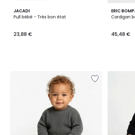
JACADI
ERIC BOM
Pull bébé - Très bon état
Cardigan b
23,88
23,88 €
45,48 €
€.