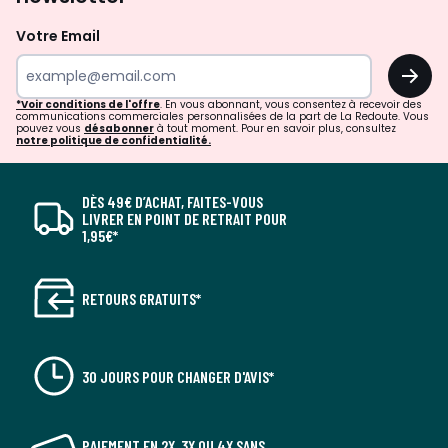
Votre Email
OK
*Voir conditions de l'offre
. En vous abonnant, vous consentez à recevoir des
communications commerciales personnalisées de la part de La Redoute. Vous
pouvez vous
désabonner
à tout moment. Pour en savoir plus, consultez
notre politique de confidentialité.
DÈS 49€ D’ACHAT, FAITES-VOUS
LIVRER EN POINT DE RETRAIT POUR
1,95€*
RETOURS GRATUITS*
30 JOURS POUR CHANGER D'AVIS*
PAIEMENT EN 2X, 3X OU 4X SANS