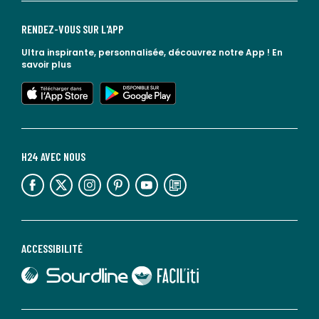
RENDEZ-VOUS SUR L'APP
Ultra inspirante, personnalisée, découvrez notre App !
En
savoir plus
lien vers l'app store
lien vers google play
H24 AVEC NOUS
lien vers l'espace réseaux sociaux
lien vers l'espace réseaux sociaux
lien vers l'espace réseaux sociaux
lien vers l'espace réseaux sociaux
lien vers l'espace réseaux sociaux
lien vers le blog la redoute
ACCESSIBILITÉ
lien vers Sourdline
lien vers Faciliti