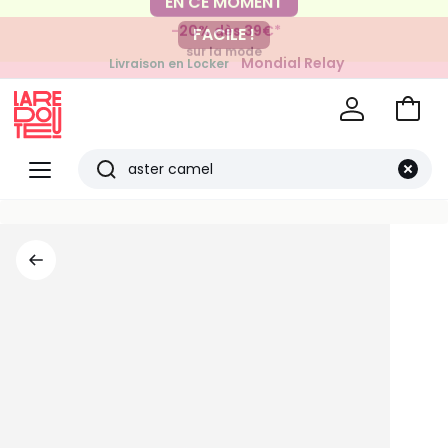
-20% dès 39€*
FACILE !
sur la mode
Mondial Relay
Livraison en Locker
pour vos petits articles
Voir
mon
La
panie
Redoute
Menu
Rechercher
Derniers
articles
vus