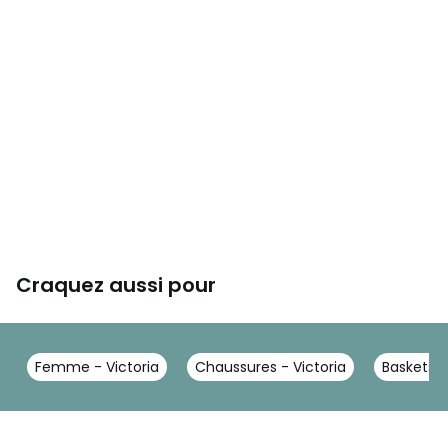
Craquez aussi pour
Femme - Victoria
Chaussures - Victoria
Baskets -