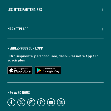
LES SITES PARTENAIRES
MARKETPLACE
RENDEZ-VOUS SUR L'APP
Ultra inspirante, personnalisée, découvrez notre App !
En
savoir plus
lien vers l'app store
lien vers google play
H24 AVEC NOUS
lien vers l'espace réseaux sociaux
lien vers l'espace réseaux sociaux
lien vers l'espace réseaux sociaux
lien vers l'espace réseaux sociaux
lien vers l'espace réseaux sociaux
lien vers le blog la redoute