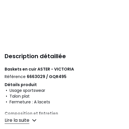
Description détaillée
Baskets en cuir ASTER - VICTORIA
Référence
6663029 / GQR495
Détails produit
• Usage sportswear
• Talon plat
• Fermeture : A lacets
Composition et Entretien
• Dessus/Tige : 100% cuir
Lire la suite
• Doublure : 100% textile