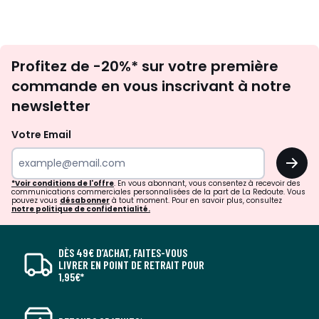
Inscription
Profitez de -20%* sur votre première
newsletter
commande en vous inscrivant à notre
newsletter
Votre Email
OK
*Voir conditions de l'offre
. En vous abonnant, vous consentez à recevoir des
communications commerciales personnalisées de la part de La Redoute. Vous
pouvez vous
désabonner
à tout moment. Pour en savoir plus, consultez
notre politique de confidentialité.
DÈS 49€ D’ACHAT, FAITES-VOUS
LIVRER EN POINT DE RETRAIT POUR
1,95€*