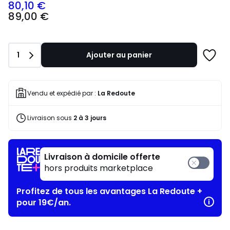
80,10 €
89,00
89,00 €
€
souscrivez
à
notre
Quantité
1
Ajouter au panier
programme
Ajoute
pour
à
payer
une
à
liste
Vendu et expédié par :
La Redoute
la
place
Livraison sous
2 à 3 jours
80,10
€.
Livraison à domicile offerte
hors produits marketplace
Profitez de tous les avantages La Redoute +
pour 19€/an.