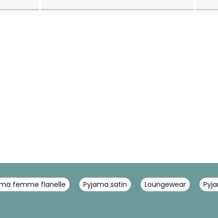
ama femme flanelle
Pyjama satin
Loungewear
Pyj