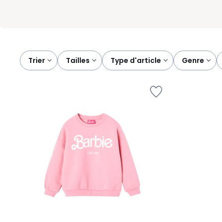
Trier
tailles
type d'article
genre