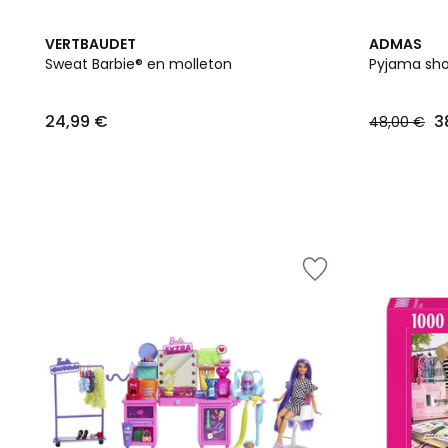
VERTBAUDET
ADMAS
Sweat Barbie® en molleton
Pyjama shor
24,99
24,99 €
3
48,00 €
€.