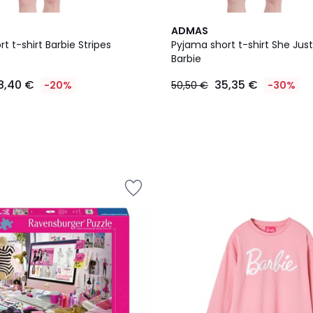
ADMAS
t t-shirt Barbie Stripes
Pyjama short t-shirt She Just
Barbie
8,40 €
35,35 €
-20%
50,50 €
-30%