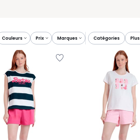
couleurs
prix
marques
catégories
plu