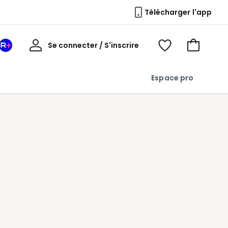
Télécharger l'app
Mon
Se connecter / S'inscrire
Mon
Voir
Voir
compte
espace
mes
mon
La
favoris
panier
Espace pro
Redoute
+