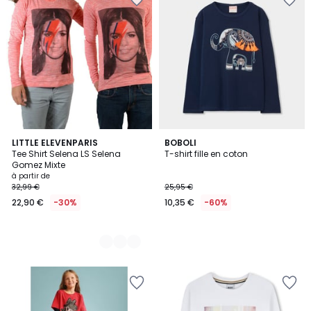
3
LITTLE ELEVENPARIS
BOBOLI
Tee Shirt Selena LS Selena
T-shirt fille en coton
Couleurs
Gomez Mixte
à partir de
32,99 €
25,95 €
22,90 €
-30%
10,35 €
-60%