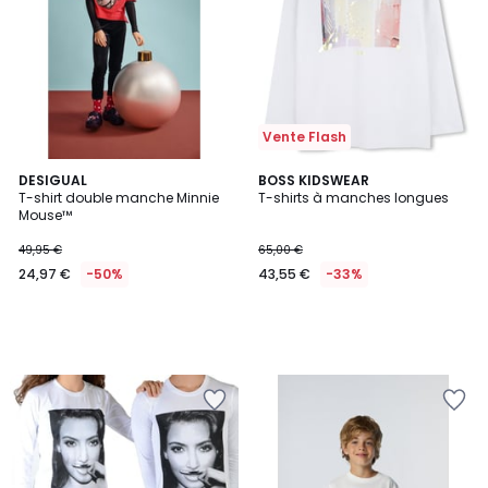
Vente Flash
DESIGUAL
BOSS KIDSWEAR
T-shirt double manche Minnie
T-shirts à manches longues
Mouse™
49,95 €
65,00 €
24,97 €
-50%
43,55 €
-33%