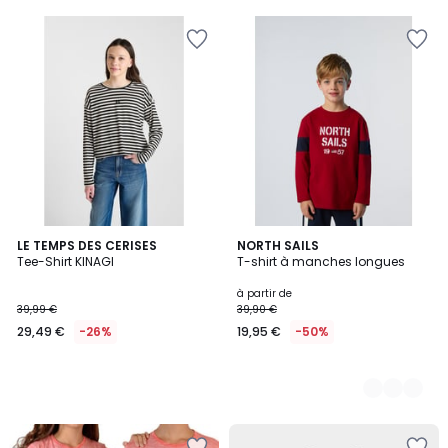
LE TEMPS DES CERISES
2
NORTH SAILS
Tee-Shirt KINAGI
T-shirt à manches longues
Couleurs
à partir de
39,99 €
39,90 €
29,49 €
-26%
19,95 €
-50%