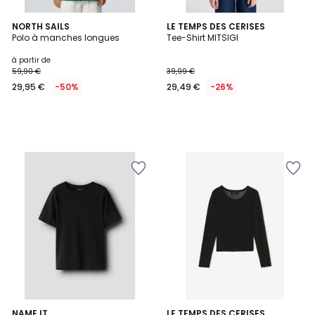
NORTH SAILS
LE TEMPS DES CERISES
Polo à manches longues
Tee-Shirt MITSIGI
à partir de
59,90 €
39,99 €
29,95 €
-50%
29,49 €
-26%
NAME IT
LE TEMPS DES CERISES