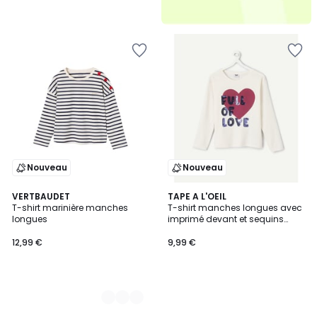
Nouveau
Nouveau
2
VERTBAUDET
TAPE A L'OEIL
T-shirt marinière manches
T-shirt manches longues avec
Couleurs
longues
imprimé devant et sequins
réversibles
12,99 €
9,99 €