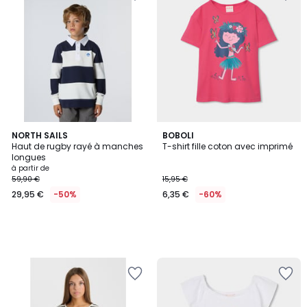
NORTH SAILS
BOBOLI
Haut de rugby rayé à manches
T-shirt fille coton avec imprimé
longues
à partir de
59,90 €
15,95 €
29,95 €
-50%
6,35 €
-60%