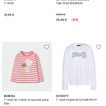
T-Shirt
Tee-Shirt BOURAGI
19,99 €
34,99 €
25,99 €
-25%
BOBOLI
4
SCHOTT
T-shirt en coton à rayures pour
T-shirt imprimé Schott NYC®
Couleurs
fille