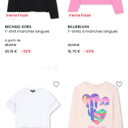
Vente Flash
Vente Flash
2
MICHAEL KORS
BILLIEBLUSH
T-shirt manches longues
T-shirts à manches longues
Couleurs
à partir de
45,00 €
25,00 €
30,15 €
-33%
16,75 €
-33%