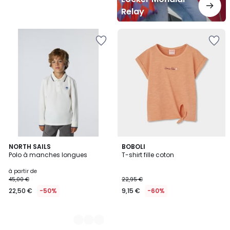
Relay
4
NORTH SAILS
BOBOLI
Polo à manches longues
T-shirt fille coton
Couleurs
à partir de
45,00 €
22,95 €
22,50 €
-50%
9,15 €
-60%