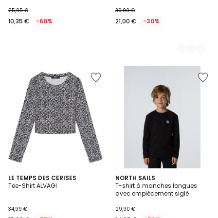
25,95 €
30,00 €
10,35 €
-60%
21,00 €
-30%
LE TEMPS DES CERISES
NORTH SAILS
Tee-Shirt ALVAGI
T-shirt à manches longues
avec empiècement siglé
34,99 €
29,90 €