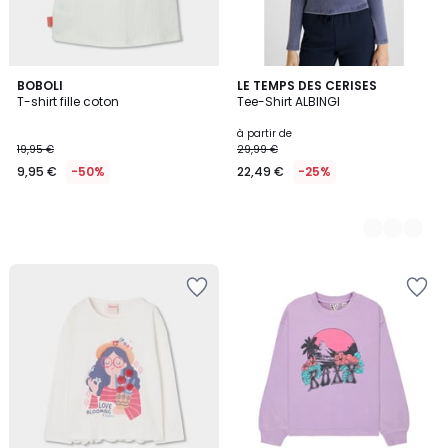
BOBOLI
3
LE TEMPS DES CERISES
T-shirt fille coton
Tee-Shirt ALBINGI
Couleurs
à partir de
19,95 €
29,99 €
9,95 €
-50%
22,49 €
-25%