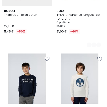
BOBOLI
3
ROXY
T-shirt de fille en coton
T-Shirt, manches longues, col
Couleurs
rond, Uni.
à partir de
22,95 €
35,00 €
11,45 €
-50%
21,00 €
-40%