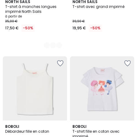
2
NORTH SAILS
NORTH SAILS
T-shirt à manches longues
T-shirt avec grand imprimé
Couleurs
imprimé North Sails
à partir de
35,00 €
39,90 €
17,50 €
-50%
19,95 €
-50%
BOBOLI
BOBOLI
Débardeur fille en coton
T-shirt fille en coton avec
imprimé