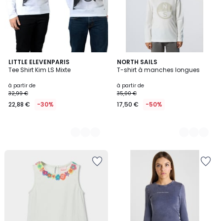
3
LITTLE ELEVENPARIS
3
NORTH SAILS
Tee Shirt Kim LS Mixte
T-shirt à manches longues
Couleurs
Couleurs
à partir de
à partir de
32,99 €
35,00 €
22,88 €
-30%
17,50 €
-50%