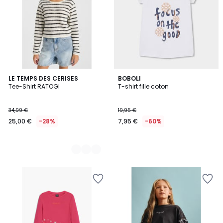
2
LE TEMPS DES CERISES
BOBOLI
Tee-Shirt RATOGI
T-shirt fille coton
Couleurs
34,99 €
19,95 €
25,00 €
-28%
7,95 €
-60%