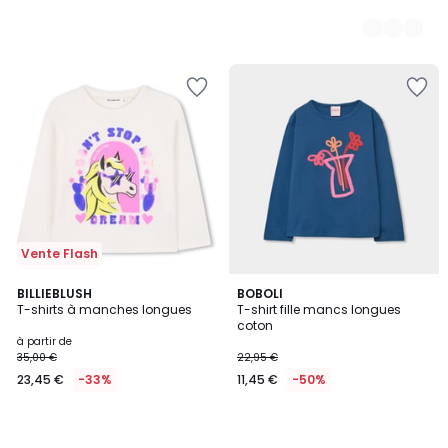
Vente Flash
BILLIEBLUSH
BOBOLI
T-shirts à manches longues
T-shirt fille mancs longues
coton
à partir de
35,00 €
22,95 €
23,45 €
-33%
11,45 €
-50%