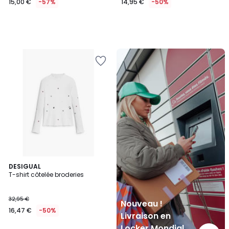
15,00 €
-57%
14,95 €
-50%
Nouveau
!
Livraison
en
Locker
Mondial
Relay
DESIGUAL
T-shirt côtelée broderies
32,95 €
Nouveau !
16,47 €
-50%
Livraison en
Locker Mondial