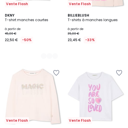
Vente Flash
Vente Flash
2
DKNY
BILLIEBLUSH
T-shirt manches courtes
T-shirts à manches longues
Couleurs
à partir de
à partir de
45,00 €
35,00 €
22,50 €
-50%
23,45 €
-33%
Vente Flash
Vente Flash