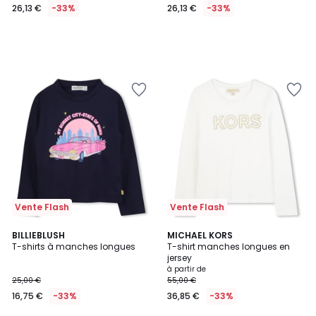
26,13 €
-33%
26,13 €
-33%
Vente Flash
Vente Flash
BILLIEBLUSH
2
MICHAEL KORS
T-shirts à manches longues
T-shirt manches longues en
Couleurs
jersey
à partir de
25,00 €
55,00 €
16,75 €
-33%
36,85 €
-33%