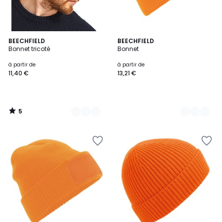
5
11
BEECHFIELD
6
BEECHFIELD
/
Bonnet tricoté
Bonnet
Couleurs
Couleurs
5
à partir de
à partir de
11,40 €
13,21 €
5
/
5