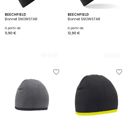
25
BEECHFIELD
24
BEECHFIELD
Bonnet SNOWSTAR
Bonnet SNOWSTAR
Couleurs
Couleurs
à partir de
à partir de
11,90 €
12,90 €