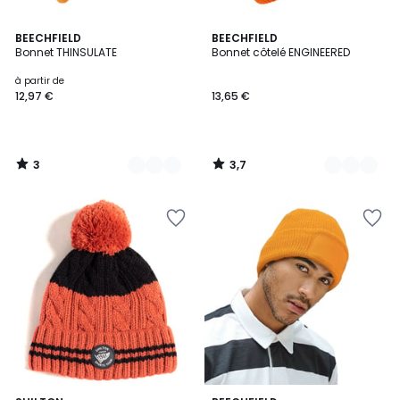
3
3,7
6
BEECHFIELD
8
BEECHFIELD
/
/ 5
Bonnet THINSULATE
Bonnet côtelé ENGINEERED
Couleurs
Couleurs
5
à partir de
12,97 €
13,65 €
3
3,7
/
/
5
5