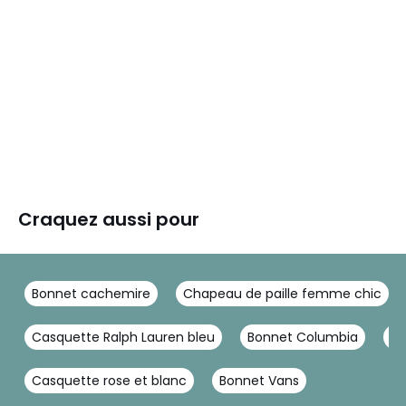
Craquez aussi pour
Bonnet cachemire
Chapeau de paille femme chic
Casquette Ralph Lauren bleu
Bonnet Columbia
B
Casquette rose et blanc
Bonnet Vans