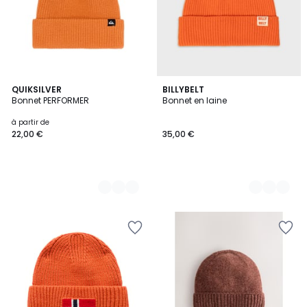
11
QUIKSILVER
3
BILLYBELT
Bonnet PERFORMER
Bonnet en laine
Couleurs
Couleurs
à partir de
22,00 €
35,00 €