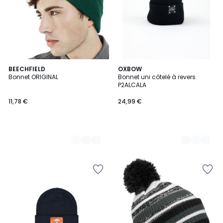
2
BEECHFIELD
4
OXBOW
Bonnet ORIGINAL
Bonnet uni côtelé à revers
Couleurs
Couleurs
P2ALCALA
11,78 €
24,99 €