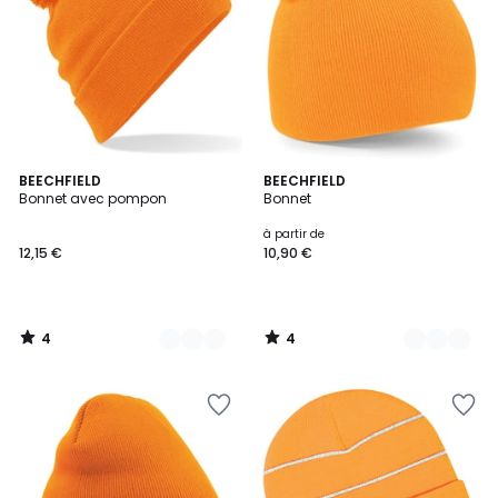
4
4
9
BEECHFIELD
16
BEECHFIELD
/
/
Bonnet avec pompon
Bonnet
Couleurs
Couleurs
5
5
à partir de
12,15 €
10,90 €
4
4
/
/
5
5