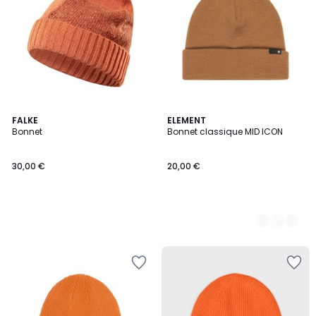
FALKE
4
ELEMENT
Bonnet
Bonnet classique MID ICON
Couleurs
30,00 €
20,00 €