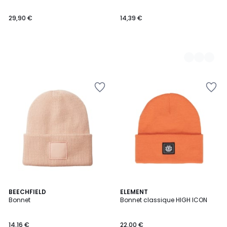
29,90 €
14,39 €
6
BEECHFIELD
14
ELEMENT
Bonnet
Bonnet classique HIGH ICON
Couleurs
Couleurs
14,16 €
22,00 €