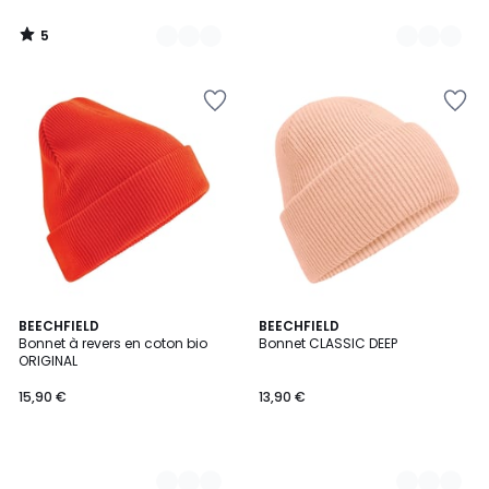
5
/
5
6
BEECHFIELD
26
BEECHFIELD
Bonnet à revers en coton bio
Bonnet CLASSIC DEEP
Couleurs
Couleurs
ORIGINAL
15,90 €
13,90 €