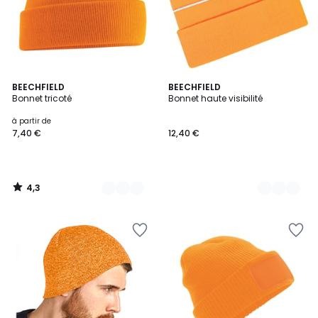
4,3
64
BEECHFIELD
3
BEECHFIELD
/ 5
Bonnet tricoté
Bonnet haute visibilité
Couleurs
Couleurs
à partir de
7,40 €
12,40 €
4,3
/
5