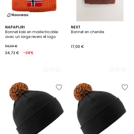
Nouveau
4
NAPAPIJRI
2
NEXT
Bonnet kaki en maille tricotée
Bonnet en chenille
Couleurs
Couleurs
avec un large revers et logo
56,00 €
17,00 €
34,72 €
-38%