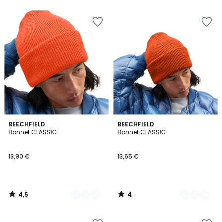
4,5
4
30
BEECHFIELD
21
BEECHFIELD
/ 5
/
Bonnet CLASSIC
Bonnet CLASSIC
Couleurs
Couleurs
5
13,90 €
13,65 €
4,5
4
/
/
5
5