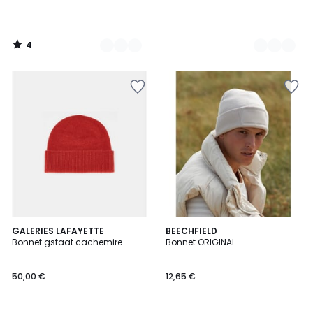
4
/
5
8
GALERIES LAFAYETTE
15
BEECHFIELD
Bonnet gstaat cachemire
Bonnet ORIGINAL
Couleurs
Couleurs
50,00 €
12,65 €