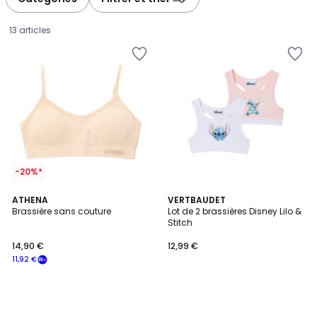
13 articles
-20%*
ATHENA
VERTBAUDET
Brassière sans couture
Lot de 2 brassières Disney Lilo &
Stitch
14,90
14,90 €
12,99 €
€
11,92 €
souscrivez
à
notre
programme