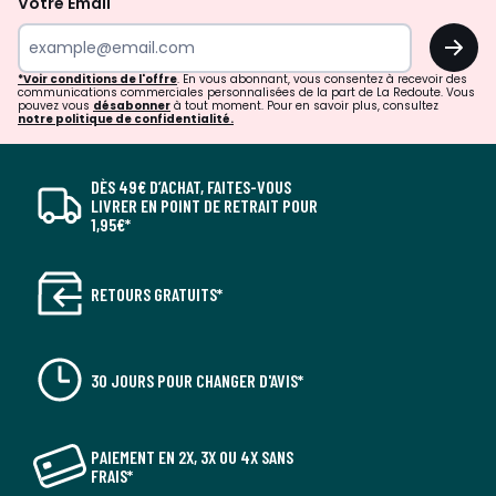
Votre Email
OK
*Voir conditions de l'offre
. En vous abonnant, vous consentez à recevoir des
communications commerciales personnalisées de la part de La Redoute. Vous
pouvez vous
désabonner
à tout moment. Pour en savoir plus, consultez
notre politique de confidentialité.
DÈS 49€ D’ACHAT, FAITES-VOUS
LIVRER EN POINT DE RETRAIT POUR
1,95€*
RETOURS GRATUITS*
30 JOURS POUR CHANGER D'AVIS*
PAIEMENT EN 2X, 3X OU 4X SANS
FRAIS*