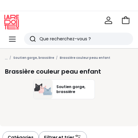
Voir
mon
La
panie
Redoute
Menu
Rechercher
Derniers
...
articles
Soutien gorge, brassière
Brassière couleur peau enfant
vus
Brassière couleur peau enfant
Soutien gorge,
brassière
Catégories
Filtrer et trier