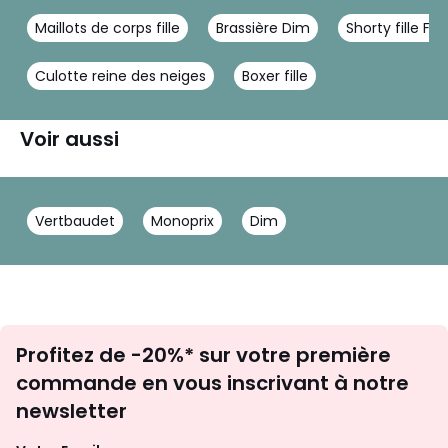
Maillots de corps fille
Brassière Dim
Shorty fille Fr
Culotte reine des neiges
Boxer fille
Voir aussi
Vertbaudet
Monoprix
Dim
Inscription
Profitez de -20%* sur votre première
newsletter
commande en vous inscrivant à notre
newsletter