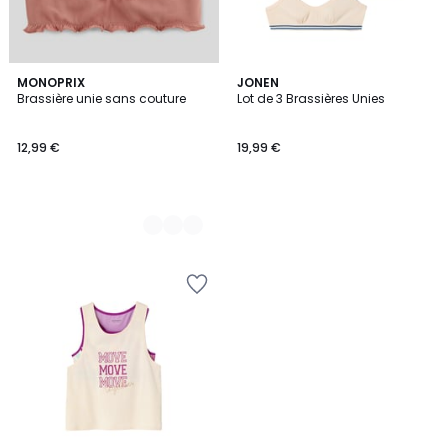
2
MONOPRIX
JONEN
Brassière unie sans couture
Lot de 3 Brassières Unies
Couleurs
12,99 €
19,99 €