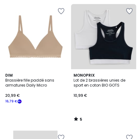
pour
payer
à
la
place
11,92
€.
5
DIM
MONOPRIX
/
Brassière fille paddé sans
Lot de 2 brassières unies de
5
armatures Daily Micro
sport en coton BIO GOTS
20,99 €
10,99 €
16,79 €
5
/
5