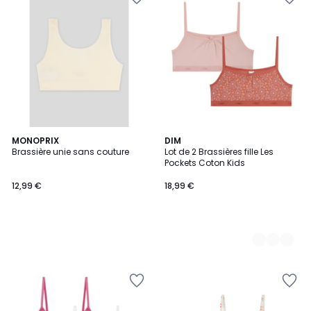
MONOPRIX
2
DIM
Brassière unie sans couture
Lot de 2 Brassières fille Les
Couleurs
Pockets Coton Kids
12,99 €
18,99 €