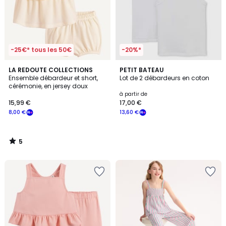
-25€* tous les 50€
-20%*
5
LA REDOUTE COLLECTIONS
PETIT BATEAU
/
Ensemble débardeur et short,
Lot de 2 débardeurs en coton
5
cérémonie, en jersey doux
à partir de
15,99 €
17,00 €
8,00 €
13,60 €
5
/
5