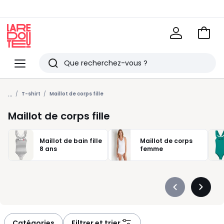
Voir
mon
La
panie
Redoute
Menu
Rechercher
Derniers
...
articles
T-shirt
Maillot de corps fille
vus
Maillot de corps fille
Maillot de bain fille
Maillot de corps
8 ans
femme
Précédent
Suivan
-
-
défiler
défiler
à
à
Catégories
Filtrer et trier