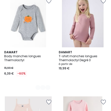
3
DAMART
DAMART
Body manches longues
T-shirt manches longues
Couleurs
Thermolactyl
Thermolactyl Degré 3
à partir de
15,99 €
19,99 €
6,39 €
-60%