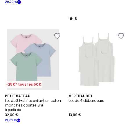
20,79 €
5
/
5
-25€* tous les 50€
PETIT BATEAU
VERTBAUDET
Lot de 3 t-shirts enfant en coton
Lot de 4 débardeurs
manches courtes uni
à partir de
32,00 €
13,99 €
19,20 €