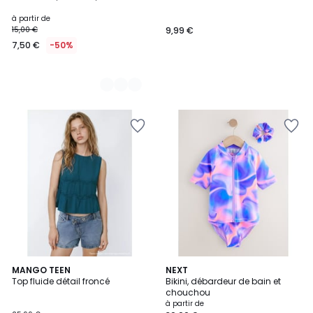
Couleurs
à partir de
15,00 €
9,99 €
7,50 €
-50%
MANGO TEEN
2
NEXT
Top fluide détail froncé
Bikini, débardeur de bain et
Couleurs
chouchou
à partir de