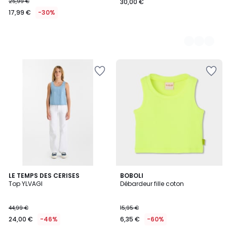
25,99 €
30,00 €
17,99 €
-30%
LE TEMPS DES CERISES
BOBOLI
Top YLVAGI
Débardeur fille coton
44,99 €
15,95 €
24,00 €
-46%
6,35 €
-60%