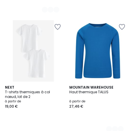
NEXT
3
MOUNTAIN WAREHOUSE
T-shirts thermiques à col
Haut thermique TALUS
Couleurs
nœud, lot de 2
à partir de
à partir de
19,00 €
27,46 €