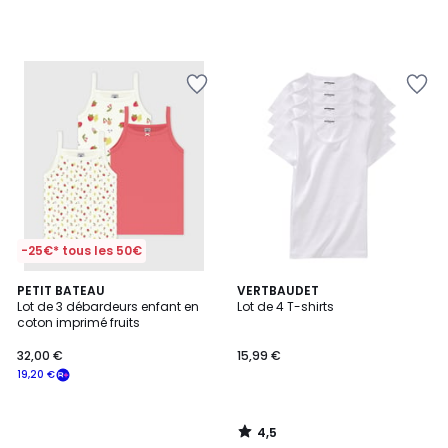
-25€* tous les 50€
4,5
PETIT BATEAU
VERTBAUDET
/ 5
Lot de 3 débardeurs enfant en
Lot de 4 T-shirts
coton imprimé fruits
32,00 €
15,99 €
19,20 €
4,5
/