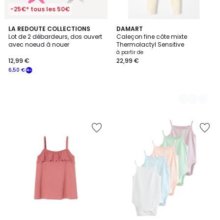
-25€* tous les 50€
LA REDOUTE COLLECTIONS
4
DAMART
Lot de 2 débardeurs, dos ouvert
Caleçon fine côte mixte
Couleurs
avec noeud à nouer
Thermolactyl Sensitive
à partir de
12,99 €
22,99 €
6,50 €