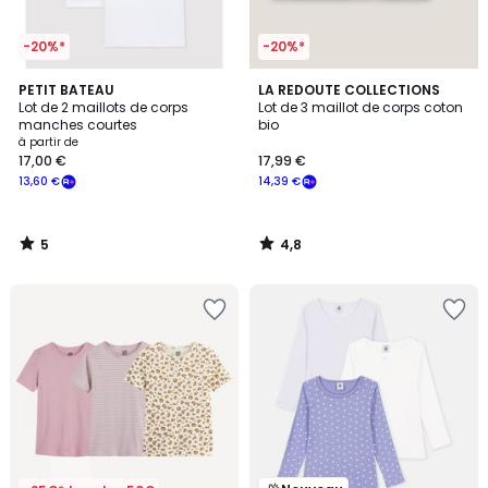
-20%*
-20%*
5
4,8
PETIT BATEAU
LA REDOUTE COLLECTIONS
/
/ 5
Lot de 2 maillots de corps
Lot de 3 maillot de corps coton
5
manches courtes
bio
à partir de
17,00 €
17,99 €
13,60 €
14,39 €
5
4,8
/
/
5
5