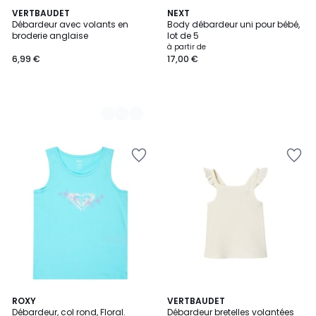
2
VERTBAUDET
NEXT
Débardeur avec volants en
Body débardeur uni pour bébé,
Couleurs
broderie anglaise
lot de 5
à partir de
6,99 €
17,00 €
3
ROXY
VERTBAUDET
Débardeur, col rond, Floral.
Débardeur bretelles volantées