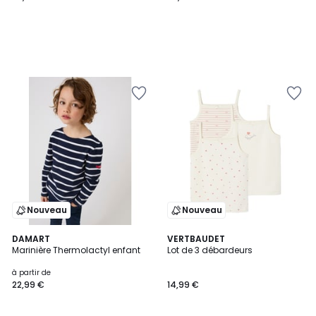
Nouveau
Nouveau
2
DAMART
VERTBAUDET
Marinière Thermolactyl enfant
Lot de 3 débardeurs
Couleurs
à partir de
22,99 €
14,99 €