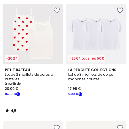
pour
payer
à
la
place
10,00
€.
-20%*
-25€* tous les 50€
4,5
PETIT BATEAU
LA REDOUTE COLLECTIONS
/ 5
Lot de 2 maillots de corps à
Lot de 3 maillots de corps
bretelles
manches courtes
à partir de
20,00 €
17,99 €
16,00 €
9,00 €
4,5
/
5