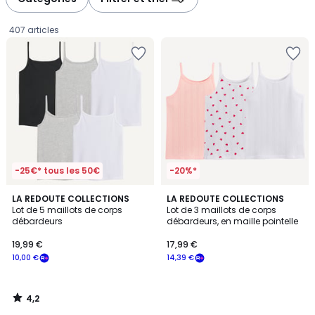
gauche
droite
407 articles
-25€* tous les 50€
-20%*
4,2
LA REDOUTE COLLECTIONS
LA REDOUTE COLLECTIONS
/ 5
Lot de 5 maillots de corps
Lot de 3 maillots de corps
débardeurs
débardeurs, en maille pointelle
19,99
19,99 €
17,99 €
€
10,00 €
14,39 €
souscrivez
à
notre
4,2
programme
/
5