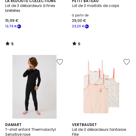
5
5
LA REDOUTE COLLECTIONS
PETIT BATEAU
/
/
Lot de 3 débardeurs à fines
Lot de 3 maillots de corps
5
5
bretelles
à partir de
15,99 €
29,00 €
12,79 €
23,20 €
5
5
/
/
5
5
3
DAMART
VERTBAUDET
T-shirt enfant Thermolactyl
Lot de 3 débardeurs fantaisie
Couleurs
Sensitive rose
Fille