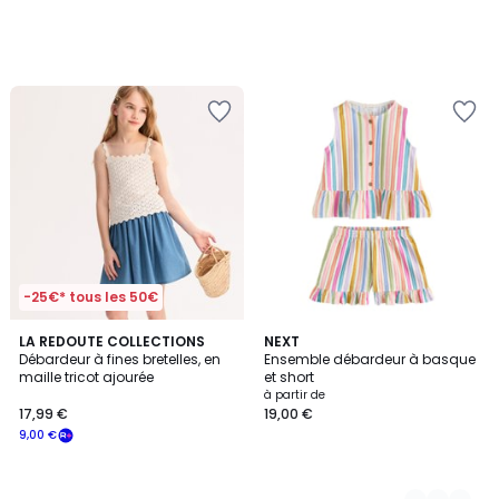
-25€* tous les 50€
LA REDOUTE COLLECTIONS
3
NEXT
Débardeur à fines bretelles, en
Ensemble débardeur à basque
Couleurs
maille tricot ajourée
et short
à partir de
17,99 €
19,00 €
9,00 €