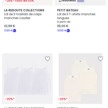
Nouveau
-25€* tous les 50€
LA REDOUTE COLLECTIONS
PETIT BATEAU
Lot de 3 maillots de corps
Lot de 3 T-shirts manches
manches courtes
longues
à partir de
22,99 €
35,00 €
11,50 €
31,50 €
-20%*
-20%*