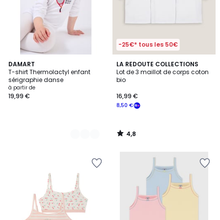
-25€* tous les 50€
4,8
6
DAMART
LA REDOUTE COLLECTIONS
/ 5
T-shirt Thermolactyl enfant
Lot de 3 maillot de corps coton
Couleurs
sérigraphie danse
bio
à partir de
19,99 €
16,99 €
8,50 €
4,8
/
5