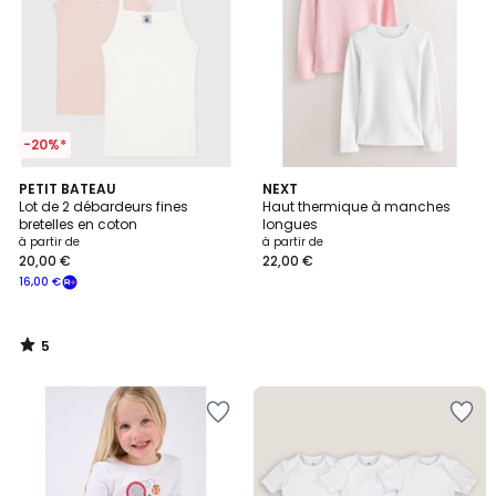
-20%*
5
PETIT BATEAU
NEXT
/
Lot de 2 débardeurs fines
Haut thermique à manches
5
bretelles en coton
longues
à partir de
à partir de
20,00 €
22,00 €
16,00 €
5
/
5