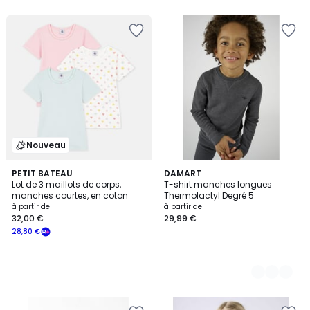
5
Nouveau
PETIT BATEAU
3
DAMART
Lot de 3 maillots de corps,
T-shirt manches longues
Couleurs
manches courtes, en coton
Thermolactyl Degré 5
à partir de
à partir de
32,00 €
29,99 €
28,80 €