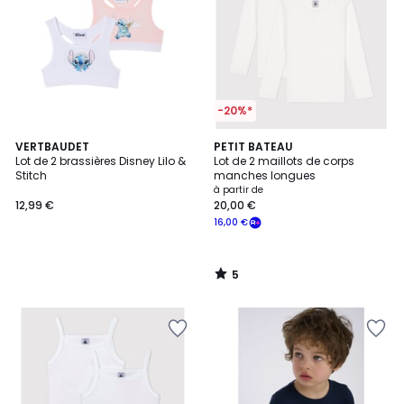
-20%*
5
VERTBAUDET
PETIT BATEAU
/
Lot de 2 brassières Disney Lilo &
Lot de 2 maillots de corps
5
Stitch
manches longues
à partir de
12,99 €
20,00 €
16,00 €
5
/
5