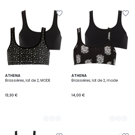
2
ATHENA
2
ATHENA
Brassières, lot de 2, MODE
Brassières, lot de 2, mode
Couleurs
Couleurs
13,30 €
14,00 €