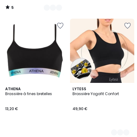
5
/
5
ATHENA
3
LYTESS
Brassière à fines bretelles
Brassière Yogafit Confort
Couleurs
13,20 €
49,90 €