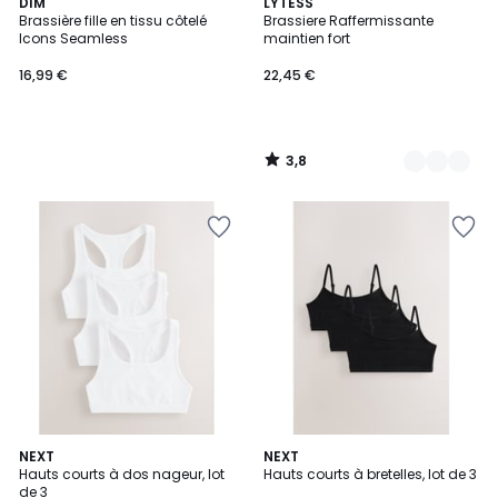
3,8
DIM
2
LYTESS
/ 5
Brassière fille en tissu côtelé
Brassiere Raffermissante
Couleurs
Icons Seamless
maintien fort
16,99 €
22,45 €
3,8
/
5
3
NEXT
2
NEXT
Hauts courts à dos nageur, lot
Hauts courts à bretelles, lot de 3
Couleurs
Couleurs
de 3