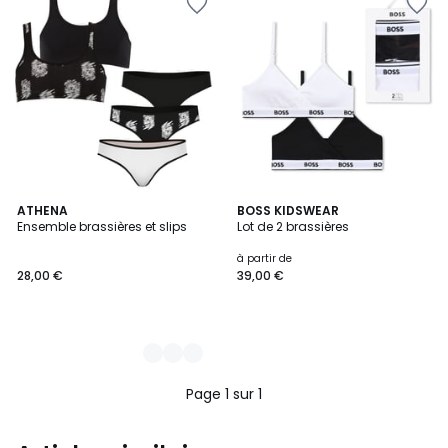
2
ATHENA
BOSS KIDSWEAR
Ensemble brassières et slips
Lot de 2 brassières
Couleurs
à partir de
28,00 €
39,00 €
Page 1 sur 1