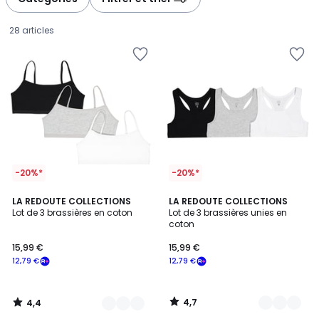
gauche
droite
28 articles
-20%*
-20%*
4,4
4,7
2
LA REDOUTE COLLECTIONS
2
LA REDOUTE COLLECTIONS
/ 5
/ 5
Lot de 3 brassières en coton
Lot de 3 brassières unies en
Couleurs
Couleurs
coton
15,99
15,99 €
15,99 €
€
12,79 €
12,79 €
souscrivez
à
notre
4,7
4,4
programme
/
/
5