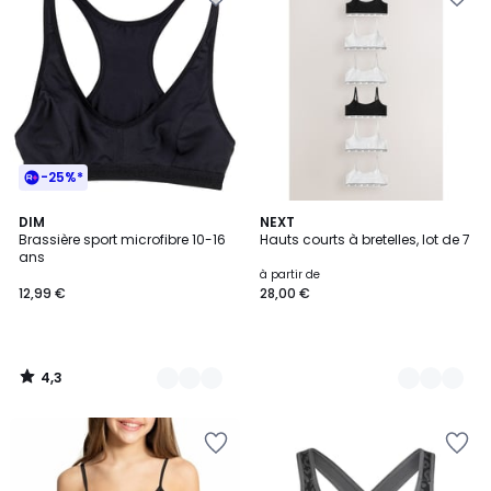
-25%*
4,3
2
DIM
2
NEXT
/ 5
Brassière sport microfibre 10-16
Hauts courts à bretelles, lot de 7
Couleurs
Couleurs
ans
à partir de
12,99 €
28,00 €
4,3
/
5