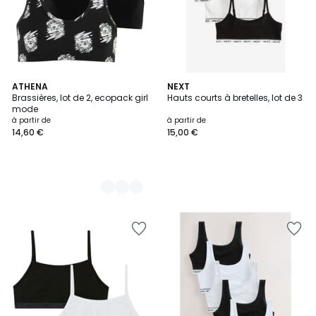
4
ATHENA
NEXT
Brassières, lot de 2, ecopack girl
Hauts courts à bretelles, lot de 3
Couleurs
mode
à partir de
à partir de
14,60 €
15,00 €