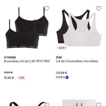
5
pour
payer
à
la
place
12,79
€.
-20%*
ATHENA
DIM
Brassières, lot de 2, MY PETIT PRIX
Lot de 2 brassières microfibre
15,80 €
24,99 €
19,99 €
13,90 €
-12%