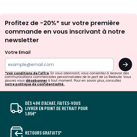
Inscription
Profitez de -20%* sur votre première
newsletter
commande en vous inscrivant à notre
newsletter
Votre Email
OK
*Voir conditions de l'offre
. En vous abonnant, vous consentez à recevoir des
communications commerciales personnalisées de la part de La Redoute. Vous
pouvez vous
désabonner
à tout moment. Pour en savoir plus, consultez
notre politique de confidentialité.
DÈS 49€ D’ACHAT, FAITES-VOUS
LIVRER EN POINT DE RETRAIT POUR
1,95€*
RETOURS GRATUITS*