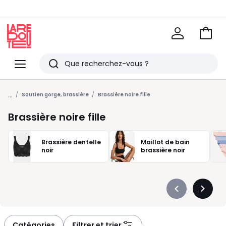
Voir
mon
La
panie
Redoute
Menu
Rechercher
Derniers
...
articles
Soutien gorge, brassière
Brassière noire fille
vus
Brassière noire fille
Brassière dentelle
Maillot de bain
noir
brassière noir
Précédent
Suivan
-
-
défiler
défiler
à
à
Catégories
Filtrer et trier