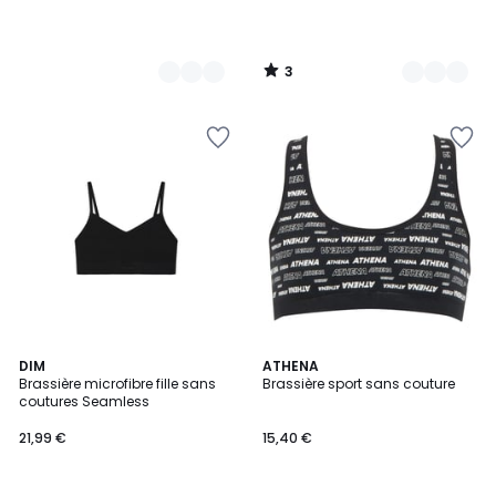
3
/
5
5
2
DIM
ATHENA
/
Brassière microfibre fille sans
Brassière sport sans couture
Couleurs
5
coutures Seamless
21,99 €
15,40 €