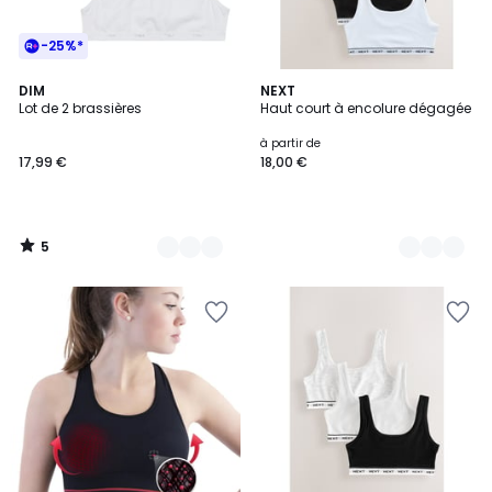
-25%*
5
2
DIM
2
NEXT
/
Lot de 2 brassières
Haut court à encolure dégagée
Couleurs
Couleurs
5
à partir de
17,99 €
18,00 €
5
/
5