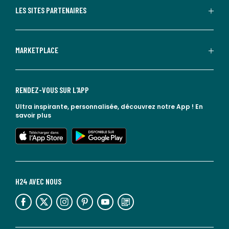
LES SITES PARTENAIRES
MARKETPLACE
RENDEZ-VOUS SUR L'APP
Ultra inspirante, personnalisée, découvrez notre App !
En
savoir plus
lien vers l'app store
lien vers google play
H24 AVEC NOUS
lien vers l'espace réseaux sociaux
lien vers l'espace réseaux sociaux
lien vers l'espace réseaux sociaux
lien vers l'espace réseaux sociaux
lien vers l'espace réseaux sociaux
lien vers le blog la redoute