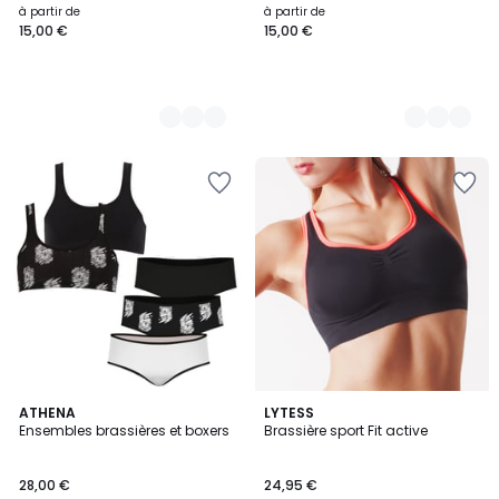
à partir de
à partir de
15,00 €
15,00 €
3
2
ATHENA
2
LYTESS
/
Ensembles brassières et boxers
Brassière sport Fit active
Couleurs
Couleurs
5
28,00 €
24,95 €