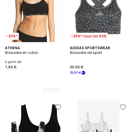
-20%*
-25€* tous les 50€
3
ATHENA
ADIDAS SPORTSWEAR
Brassière en coton
Brassière de sport
Couleurs
à partir de
7,60 €
30,00 €
18,00 €