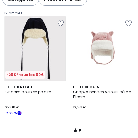
gauche
droite
19 articles
-25€* tous les 50€
5
PETIT BATEAU
PETIT BEGUIN
/
Chapka doublée polaire
Chapka bébé en velours côtelé
5
Bloom
32,00
32,00 €
13,99 €
€
16,00 €
souscrivez
à
notre
5
programme
/
5