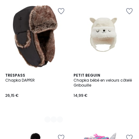
pour
payer
à
la
place
16,00
€.
2
TRESPASS
PETIT BEGUIN
Chapka DAPPER
Chapka bébé en velours côtelé
Couleurs
Gribouille
26,15 €
14,99 €