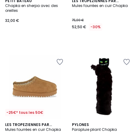
PETIT BATEAU
LES TROPEZIENNES PAR
Chapka en sherpa avec des
M.BELARBI
Mules fourrées en cuir Chapka
oreilles
32,00 €
75,00 €
52,50 €
-30%
-25€* tous les 50€
LES TROPEZIENNES PAR
2
PYLONES
M.BELARBI
Mules fourrées en cuir Chapka
Parapluie pliant Chapka
Couleurs