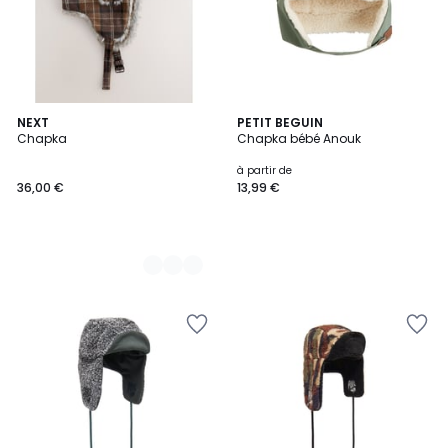
2
NEXT
PETIT BEGUIN
Chapka
Chapka bébé Anouk
Couleurs
à partir de
36,00 €
13,99 €