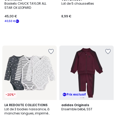
Baskets CHUCK TAYLOR ALL
Lot de 5 chaussettes
STAR OX LEOPARD
45,00 €
8,99 €
40,50 €
Prix exclusif
-20%*
4,7
LA REDOUTE COLLECTIONS
2
adidas Originals
/ 5
Lot de 3 bodies naissance, à
Ensemble bébé, SST
Couleurs
manches longues, imprimé