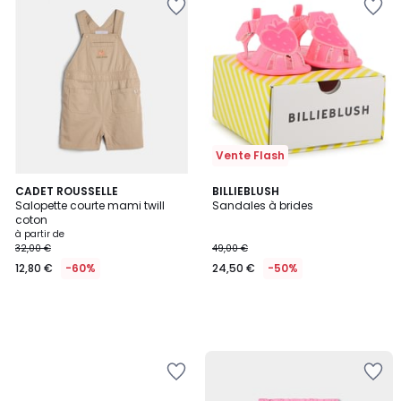
Vente Flash
CADET ROUSSELLE
BILLIEBLUSH
Salopette courte mami twill
Sandales à brides
coton
à partir de
32,00 €
49,00 €
12,80 €
-60%
24,50 €
-50%