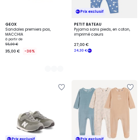
Prix exclusif
2
GEOX
PETIT BATEAU
Sandales premiers pas,
Pyjama sans pieds, en coton,
Couleurs
MACCHIA
imprimé cœurs
à partir de
55,00 €
27,00 €
24,30 €
35,00 €
-36%
Prix exclusif
Prix exclusif