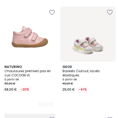
16
NATURINO
GEOX
Chaussures premiers pas en
Baskets Ciufciuf, lacets
Couleurs
cuir COCOON VL
élastiques
à partir de
à partir de
85,00 €
49,90 €
68,00 €
-20%
29,00 €
-41%