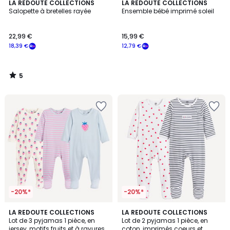
5
LA REDOUTE COLLECTIONS
LA REDOUTE COLLECTIONS
/
Salopette à bretelles rayée
Ensemble bébé imprimé soleil
5
22,99 €
15,99 €
18,39 €
12,79 €
5
/
5
-20%*
-20%*
5
5
LA REDOUTE COLLECTIONS
LA REDOUTE COLLECTIONS
/
/
Lot de 3 pyjamas 1 pièce, en
Lot de 2 pyjamas 1 pièce, en
5
5
jersey, motifs fruits et à rayures
coton, imprimés coeurs et