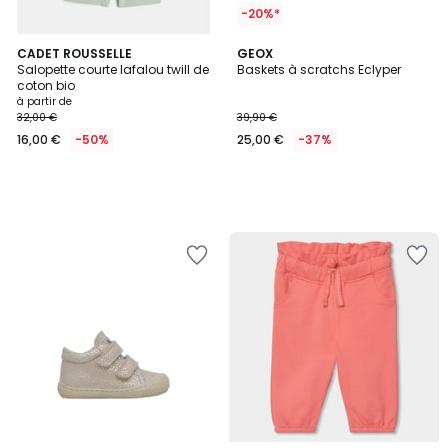
-20%*
CADET ROUSSELLE
GEOX
Salopette courte lafalou twill de
Baskets à scratchs Eclyper
coton bio
à partir de
32,00 €
39,90 €
16,00 €
-50%
25,00 €
-37%