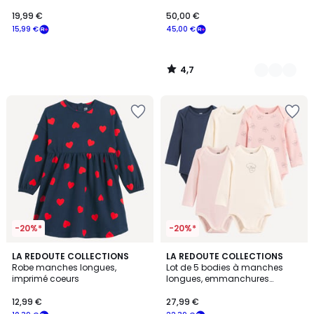
nuages, rayures et pois
19,99 €
50,00 €
15,99 €
45,00 €
4,7
/
5
-20%*
-20%*
LA REDOUTE COLLECTIONS
LA REDOUTE COLLECTIONS
Robe manches longues,
Lot de 5 bodies à manches
imprimé coeurs
longues, emmanchures
américaines, thème chien et
coeur
12,99 €
27,99 €