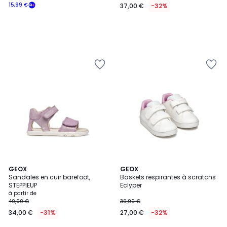
15,99 €
37,00 €
-32%
5
3
GEOX
GEOX
/
Sandales en cuir barefoot,
Baskets respirantes à scratchs
Couleurs
5
STEPPIEUP
Eclyper
à partir de
49,90 €
39,90 €
34,00 €
-31%
27,00 €
-32%