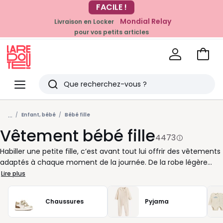
Mondial Relay
Livraison en Locker
EN CE MOMENT
pour vos petits articles
-20% dès 39€*
sur la mode
Voir
mon
La
panie
Redoute
Menu
Rechercher
Derniers
...
articles
Enfant, bébé
Bébé fille
Vêtement bébé fille
vus
4473
Habiller une petite fille, c’est avant tout lui offrir des vêtements
adaptés à chaque moment de la journée. De la robe légère
pour les beaux jours au pantalon doux pour l’hiver, nous avons
Lire plus
pensé à tout pour accompagner bébé avec simplicité et
confort. Les coupes sont étudiées pour faciliter vos gestes, tout
Chaussures
Pyjama
en laissant à votre enfant la liberté de bouger. Vous trouverez
ici une collection variée où chaque détail compte. Les