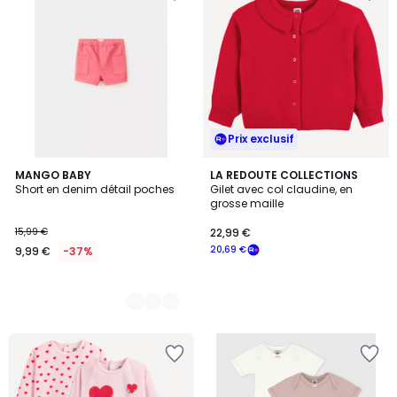
Prix exclusif
2
MANGO BABY
LA REDOUTE COLLECTIONS
Short en denim détail poches
Gilet avec col claudine, en
Couleurs
grosse maille
15,99 €
22,99 €
20,69 €
9,99 €
-37%