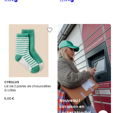
10,39 €
22,39 €
Nouveau
!
Livraison
en
Locker
Mondial
Relay
CYRILLUS
Lot de 2 paires de chaussettes
à côtes
5,00 €
Nouveau !
Livraison en
Locker Mondial