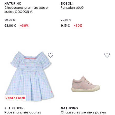
NATURINO
BOBOLI
Chaussures premiers pas en
Pantalon bébé
suède COCOON VL
90,00 €
22,95 €
63,00 €
-30%
9,15 €
-60%
Vente Flash
BILLIEBLUSH
2
NATURINO
Robe manches courtes
Chaussures premiers pas en
Couleurs