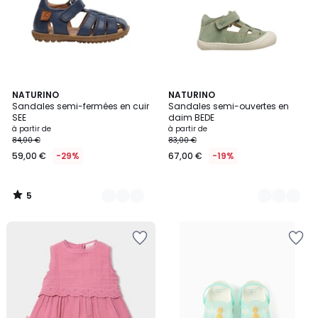
5
14
NATURINO
2
NATURINO
/
Sandales semi-fermées en cuir
Sandales semi-ouvertes en
Couleurs
Couleurs
5
SEE
daim BEDE
à partir de
à partir de
84,00 €
83,00 €
59,00 €
-29%
67,00 €
-19%
5
/
5