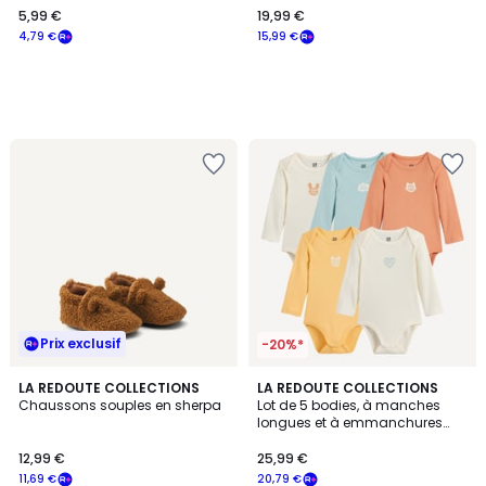
5,99 €
19,99 €
€
4,79 €
15,99 €
souscrivez
à
notre
programme
pour
payer
à
la
place
4,79
€.
Prix exclusif
-20%*
LA REDOUTE COLLECTIONS
LA REDOUTE COLLECTIONS
Chaussons souples en sherpa
Lot de 5 bodies, à manches
longues et à emmanchures
américaines
12,99 €
25,99 €
11,69 €
20,79 €