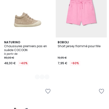
3
NATURINO
BOBOLI
Chaussures premiers pas en
Short jersey flammé pour fille
Couleurs
suède COCOON
à partir de
80,00 €
19,95 €
48,00 €
-40%
7,95 €
-60%