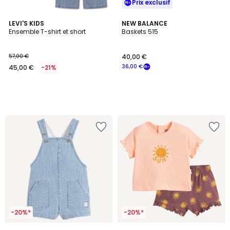
Prix exclusif
LEVI'S KIDS
NEW BALANCE
Ensemble T-shirt et short
Baskets 515
57,00 €
40,00 €
36,00 €
45,00 €
-21%
-20%*
-20%*