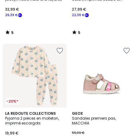
rayures
32,99 €
27,99 €
26,39 €
22,39 €
5
5
/
/
5
5
-20%*
LA REDOUTE COLLECTIONS
GEOX
Pyjama 2 pièces en molleton,
Sandales premiers pas,
imprimé escargots
MACCHIA
19,99 €
55,00 €