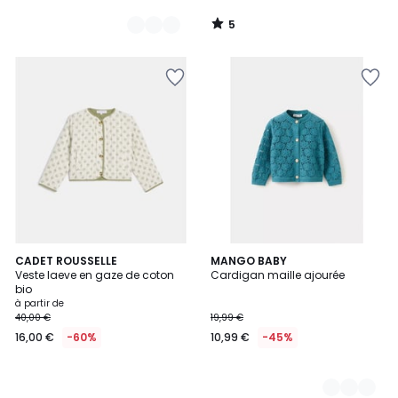
5
/
5
CADET ROUSSELLE
2
MANGO BABY
Veste laeve en gaze de coton
Cardigan maille ajourée
Couleurs
bio
à partir de
40,00 €
19,99 €
16,00 €
-60%
10,99 €
-45%