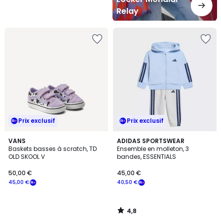
Relay
Prix exclusif
Prix exclusif
4,8
VANS
ADIDAS SPORTSWEAR
/ 5
Baskets basses à scratch, TD
Ensemble en molleton, 3
OLD SKOOL V
bandes, ESSENTIALS
50,00 €
45,00 €
45,00 €
40,50 €
4,8
/