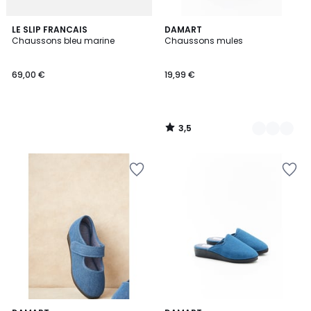
3,5
LE SLIP FRANCAIS
2
DAMART
/ 5
Chaussons bleu marine
Chaussons mules
Couleurs
69,00 €
19,99 €
3,5
/
5