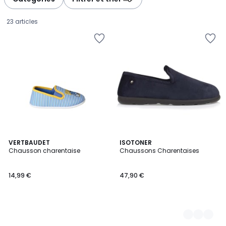
23 articles
VERTBAUDET
8
ISOTONER
Chausson charentaise
Chaussons Charentaises
Couleurs
14,99
14,99 €
47,90 €
€.