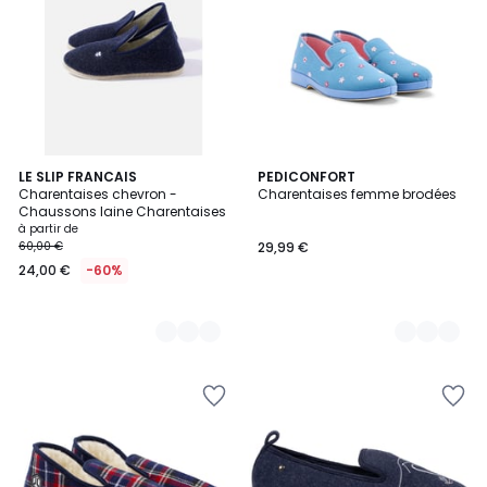
3
LE SLIP FRANCAIS
2
PEDICONFORT
Charentaises chevron -
Charentaises femme brodées
Couleurs
Couleurs
Chaussons laine Charentaises
à partir de
60,00 €
29,99 €
24,00 €
-60%