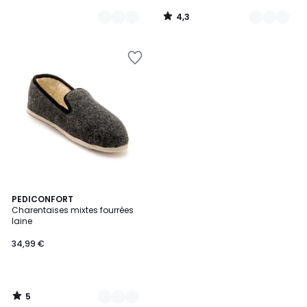
4,3
/
5
5
3
PEDICONFORT
/
Charentaises mixtes fourrées
Couleurs
5
laine
34,99 €
5
/