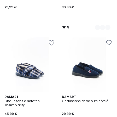
29,99 €
39,99 €
5
/
5
5
5
2
DAMART
2
DAMART
/
/
Chaussons à scratch
Chaussons en velours côtelé
Couleurs
Couleurs
5
5
Thermolactyl
45,99 €
29,99 €