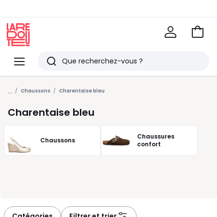
Voir
mon
La
panie
Redoute
Menu
Rechercher
Derniers
...
articles
Chaussons
Charentaise bleu
vus
Charentaise bleu
Chaussures
Chaussons
confort
Catégories
Filtrer et trier