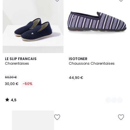
4,5
LE SLIP FRANCAIS
2
ISOTONER
/ 5
Charentaises
Chaussons Charentaises
Couleurs
60,00 €
44,90 €
30,00 €
-50%
4,5
/
5