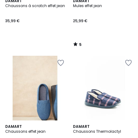
5
DAMART
DAMART
/
Chaussons à scratch effet jean
Mules effet jean
5
35,99 €
25,99 €
5
/
5
5
DAMART
3
DAMART
/
Chaussons effet jean
Chaussons Thermolactyl
Couleurs
5