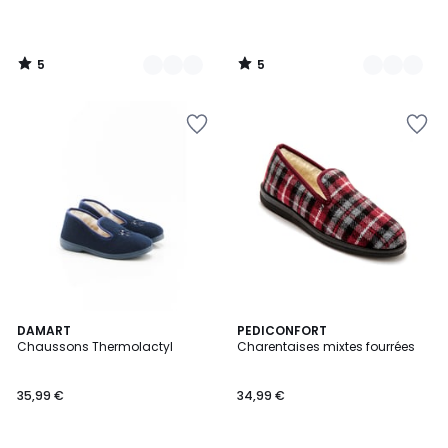
5
5
/
/
5
5
4,3
2
DAMART
3
PEDICONFORT
/ 5
Chaussons Thermolactyl
Charentaises mixtes fourrées
Couleurs
Couleurs
35,99 €
34,99 €