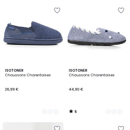
5
2
ISOTONER
6
ISOTONER
/
Chaussons Charentaises
Chaussons Charentaises
Couleurs
Couleurs
5
26,99 €
44,90 €
5
/
5