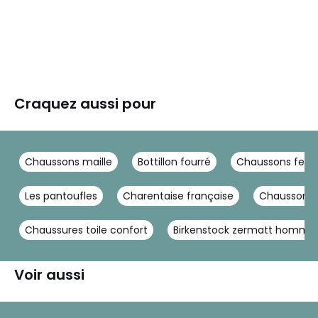
Craquez aussi pour
Chaussons maille
Bottillon fourré
Chaussons fem
Les pantoufles
Charentaise française
Chaussons I
Chaussures toile confort
Birkenstock zermatt homme
Voir aussi