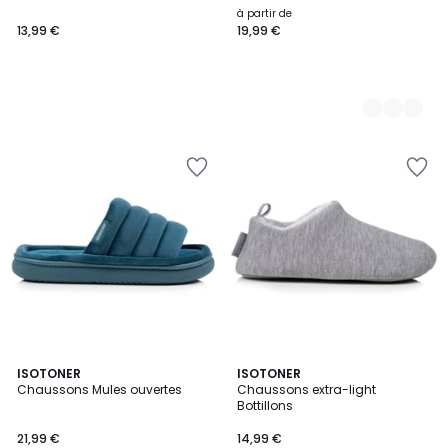
à partir de
13,99 €
19,99 €
3
ISOTONER
ISOTONER
Chaussons Mules ouvertes
Chaussons extra-light
Couleurs
Bottillons
21,99 €
14,99 €