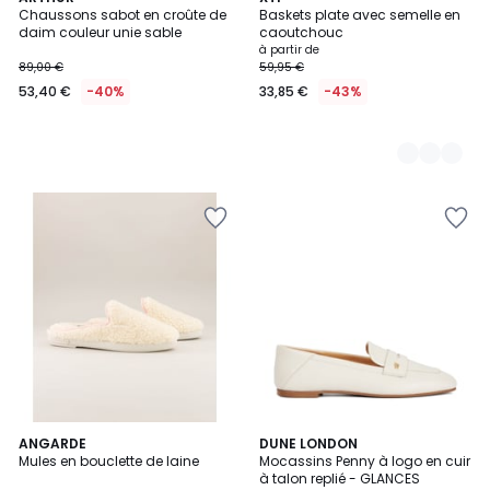
Chaussons sabot en croûte de
Baskets plate avec semelle en
Couleurs
daim couleur unie sable
caoutchouc
à partir de
89,00 €
59,95 €
53,40 €
-40%
33,85 €
-43%
4
ANGARDE
3
DUNE LONDON
Mules en bouclette de laine
Mocassins Penny à logo en cuir
Couleurs
Couleurs
à talon replié - GLANCES