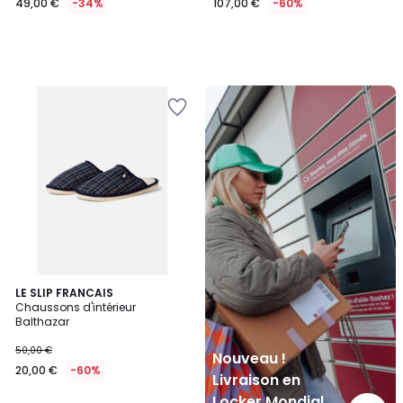
49,00 €
-34%
107,00 €
-60%
Nouveau
!
Livraison
en
Locker
Mondial
Relay
LE SLIP FRANCAIS
Chaussons d'intérieur
Balthazar
50,00 €
Nouveau !
20,00 €
-60%
Livraison en
Locker Mondial