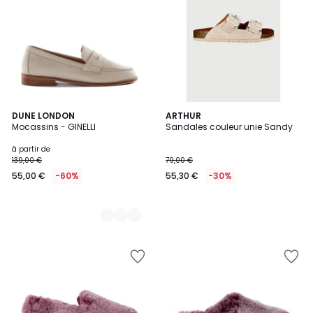
2
DUNE LONDON
ARTHUR
Mocassins - GINELLI
Sandales couleur unie Sandy
Couleurs
à partir de
139,00 €
79,00 €
55,00 €
-60%
55,30 €
-30%