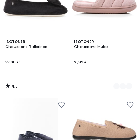
4,5
ISOTONER
4
ISOTONER
/ 5
Chaussons Ballerines
Chaussons Mules
Couleurs
33,90 €
21,99 €
4,5
/
5