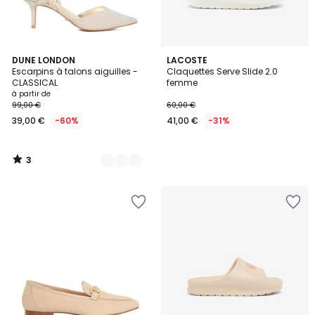
3
3
DUNE LONDON
LACOSTE
/
Escarpins à talons aiguilles -
Claquettes Serve Slide 2.0
Couleurs
5
CLASSICAL
femme
à partir de
99,00 €
60,00 €
39,00 €
-60%
41,00 €
-31%
3
/
5