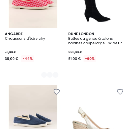
2
ANGARDE
DUNE LONDON
Chaussons d'été vichy
Bottes au genou à talons
Couleurs
bobines coupe large - Wide Fit
SERA
70,00 €
229,00 €
39,00 €
-44%
91,00 €
-60%