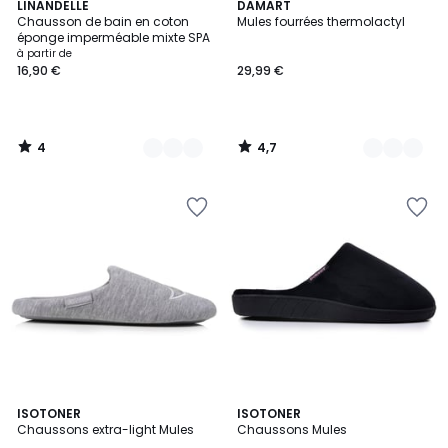
4
4,7
12
LINANDELLE
4
DAMART
/
/ 5
Chausson de bain en coton
Mules fourrées thermolactyl
Couleurs
Couleurs
5
éponge imperméable mixte SPA
à partir de
16,90 €
29,99 €
4
4,7
/
/
5
5
ISOTONER
3
ISOTONER
Chaussons extra-light Mules
Chaussons Mules
Couleurs