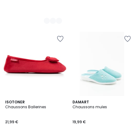
3,5
3
ISOTONER
2
DAMART
/ 5
Chaussons Ballerines
Chaussons mules
Couleurs
Couleurs
21,99 €
19,99 €