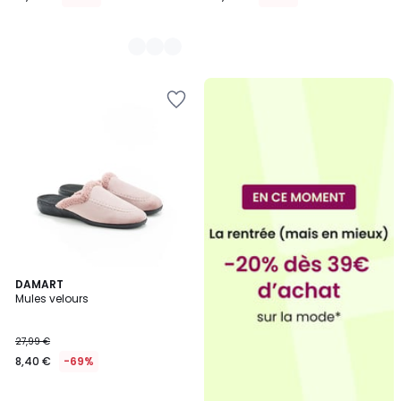
4
DAMART
/
Mules velours
5
27,99 €
8,40 €
-69%