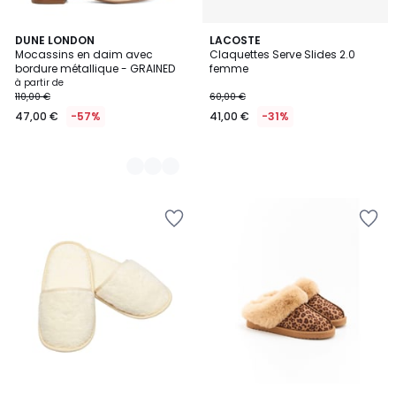
2
DUNE LONDON
LACOSTE
Mocassins en daim avec
Claquettes Serve Slides 2.0
Couleurs
bordure métallique - GRAINED
femme
à partir de
110,00 €
60,00 €
47,00 €
-57%
41,00 €
-31%