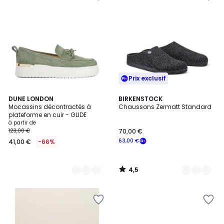
Prix exclusif
4,5
3
DUNE LONDON
2
BIRKENSTOCK
/ 5
Mocassins décontractés à
Chaussons Zermatt Standard
Couleurs
Couleurs
plateforme en cuir - GLIDE
à partir de
123,00 €
70,00 €
63,00 €
41,00 €
-66%
4,5
/
5