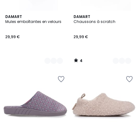
4
2
DAMART
2
DAMART
/
Mules emboîtantes en velours
Chaussons à scratch
Couleurs
Couleurs
5
29,99 €
29,99 €
4
/
5