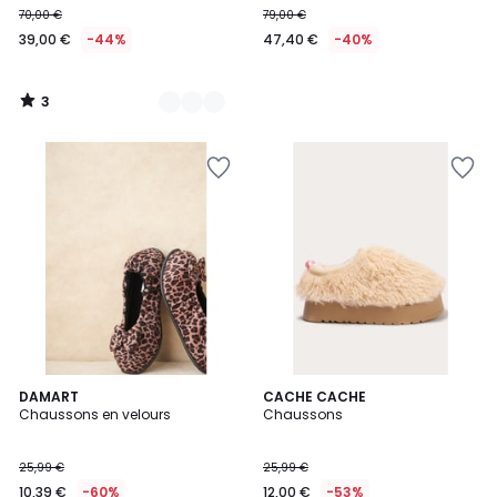
70,00 €
79,00 €
€
39,00 €
-44%
47,40 €
-40%
au
lieu
de
3
70,00
/
5
€
44%
de
réduction
appliquée.
2
DAMART
CACHE CACHE
Chaussons en velours
Chaussons
Couleurs
25,99 €
25,99 €
10,39 €
-60%
12,00 €
-53%