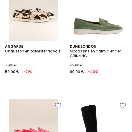
ANGARDE
DUNE LONDON
Chausson en polyester recyclé
Mocassins en daim à enfiler -
GRINNING
75,00 €
123,00 €
59,00 €
-21%
69,00 €
-43%