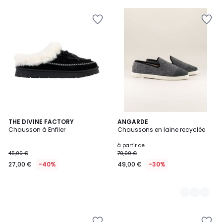
THE DIVINE FACTORY
22
ANGARDE
Chausson à Enfiler
Chaussons en laine recyclée
Couleurs
à partir de
45,00 €
70,00 €
27,00 €
-40%
49,00 €
-30%