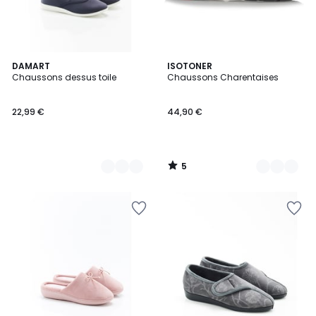
5
2
DAMART
6
ISOTONER
/
Chaussons dessus toile
Chaussons Charentaises
Couleurs
Couleurs
5
22,99 €
44,90 €
5
/
5