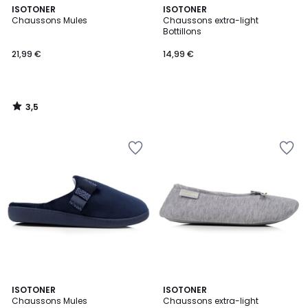
3,5
ISOTONER
ISOTONER
/ 5
Chaussons Mules
Chaussons extra-light
Bottillons
21,99 €
14,99 €
3,5
/
5
5
2
ISOTONER
ISOTONER
/
Chaussons Mules
Chaussons extra-light
Couleurs