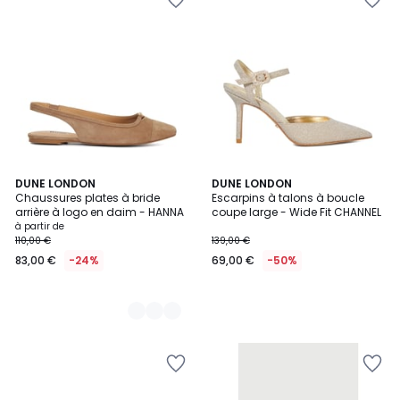
2
DUNE LONDON
DUNE LONDON
Chaussures plates à bride
Escarpins à talons à boucle
Couleurs
arrière à logo en daim - HANNA
coupe large - Wide Fit CHANNEL
à partir de
110,00 €
139,00 €
83,00 €
-24%
69,00 €
-50%