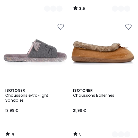
3,5
/
5
4
5
ISOTONER
3
ISOTONER
/
/
Chaussons extra-light
Chaussons Ballerines
Couleurs
5
5
Sandales
13,99 €
21,99 €
4
5
/
/