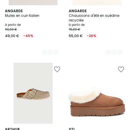
5
ANGARDE
2
ANGARDE
Mules en cuir italien
Chaussons d'été en suédine
Couleurs
Couleurs
recyclée
à partir de
à partir de
90,00 €
75,00 €
49,00 €
-45%
55,00 €
-26%
ARTHUR
2
XTI