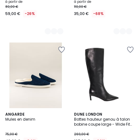
à partir de
à partir de
80,00 €
110,00 €
59,00 €
-26%
35,00 €
-68%
ANGARDE
DUNE LONDON
Mules en denim
Bottes hauteur genou à talon
bobine coupe large - Wide Fit
SMOOTHLY
75,00 €
269,00 €