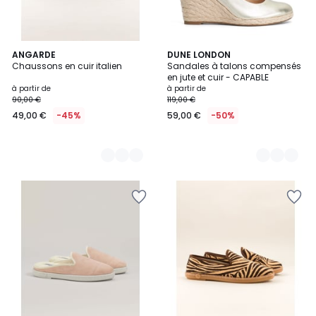
2
ANGARDE
2
DUNE LONDON
Chaussons en cuir italien
Sandales à talons compensés
Couleurs
Couleurs
en jute et cuir - CAPABLE
à partir de
à partir de
90,00 €
119,00 €
49,00 €
-45%
59,00 €
-50%