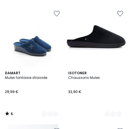
5
5
5
2
DAMART
3
ISOTONER
/
Mules fantaisie strassée
Chaussons Mules
Couleurs
Couleurs
5
29,99 €
32,90 €
5
/
5