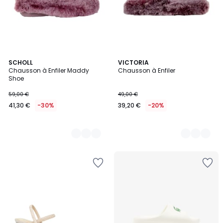
3
SCHOLL
2
VICTORIA
Chausson à Enfiler Maddy
Chausson à Enfiler
Couleurs
Couleurs
Shoe
59,00 €
49,00 €
41,30 €
-30%
39,20 €
-20%