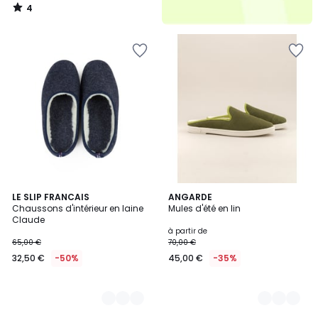
4
/
5
3
LE SLIP FRANCAIS
2
ANGARDE
Chaussons d'intérieur en laine
Mules d'été en lin
Couleurs
Couleurs
Claude
à partir de
65,00 €
70,00 €
32,50 €
-50%
45,00 €
-35%