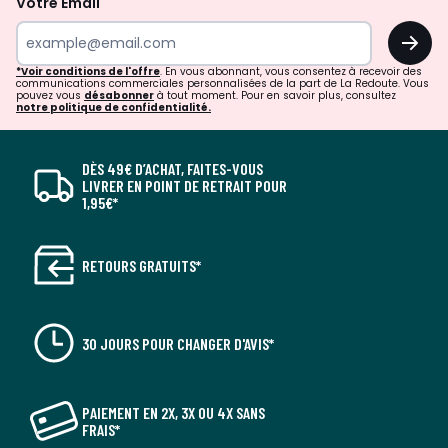
Votre Email
OK
*Voir conditions de l'offre
. En vous abonnant, vous consentez à recevoir des
communications commerciales personnalisées de la part de La Redoute. Vous
pouvez vous
désabonner
à tout moment. Pour en savoir plus, consultez
notre politique de confidentialité.
DÈS 49€ D’ACHAT, FAITES-VOUS
LIVRER EN POINT DE RETRAIT POUR
1,95€*
RETOURS GRATUITS*
30 JOURS POUR CHANGER D'AVIS*
PAIEMENT EN 2X, 3X OU 4X SANS
FRAIS*