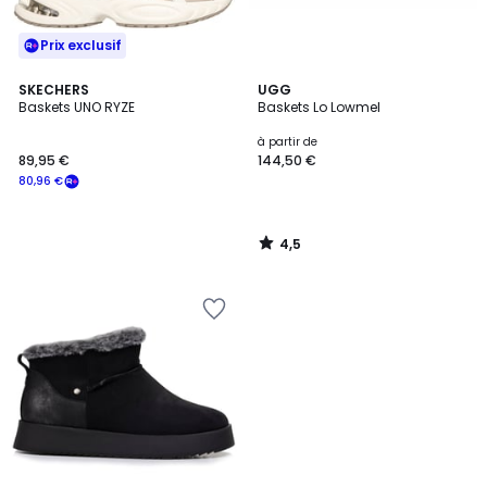
Prix exclusif
4,5
SKECHERS
UGG
/ 5
Baskets UNO RYZE
Baskets Lo Lowmel
à partir de
89,95 €
144,50 €
80,96 €
4,5
/
5