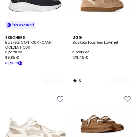
Prix exclusif
5
2
SKECHERS
2
UGG
/
Baskets CONTOUR FOAM-
Baskets fourrées Lowmel
Couleurs
Couleurs
5
GOLDEN HOUR
à partir de
à partir de
89,85 €
178,45 €
80,96 €
5
/
5