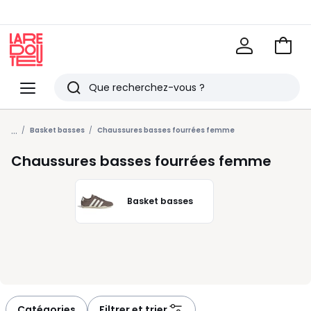
Voir
mon
La
panie
Redoute
Menu
Rechercher
Derniers
...
articles
Basket basses
Chaussures basses fourrées femme
vus
Chaussures basses fourrées femme
Basket basses
Catégories
Filtrer et trier