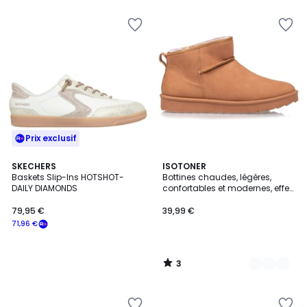
pour
payer
à
la
place
71,96
€.
Prix exclusif
3
SKECHERS
2
ISOTONER
/
Baskets Slip-Ins HOTSHOT-
Bottines chaudes, légères,
Couleurs
5
DAILY DIAMONDS
confortables et modernes, effet
nubuck
79,95 €
39,99 €
71,96 €
3
/
5