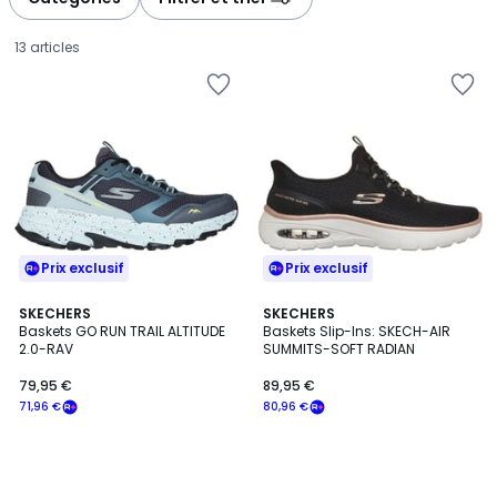
13 articles
Prix exclusif
Prix exclusif
SKECHERS
SKECHERS
Baskets GO RUN TRAIL ALTITUDE
Baskets Slip-Ins: SKECH-AIR
2.0-RAV
SUMMITS-SOFT RADIAN
79,95
79,95 €
89,95 €
€
71,96 €
80,96 €
souscrivez
à
notre
programme