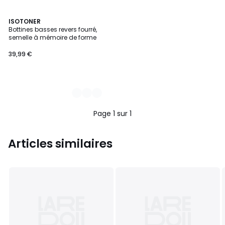
2
ISOTONER
Bottines basses revers fourré,
Couleurs
semelle à mémoire de forme
39,99 €
Page 1 sur 1
Articles similaires