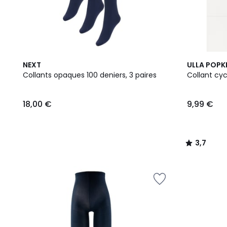
16
3,7
NEXT
ULLA POPK
Couleurs
/ 5
Collants opaques 100 deniers, 3 paires
Collant cyc
18,00 €
9,99 €
3,7
/
5