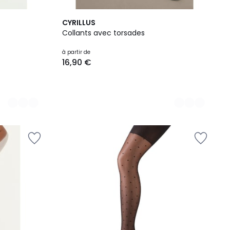
2
CYRILLUS
Couleurs
Collants avec torsades
à partir de
16,90 €