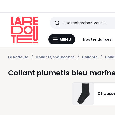
Rechercher
Derniers
Nos tendances
MENU
Menu
articles
La
Redoute
vus
La Redoute
Collants, chaussettes
Collants
Colla
Collant plumetis bleu marin
Chausse