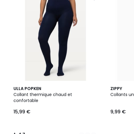
3
4,7
ULLA POPKEN
ZIPPY
Couleurs
/ 5
Collant thermique chaud et
Collants un
confortable
15,99 €
9,99 €