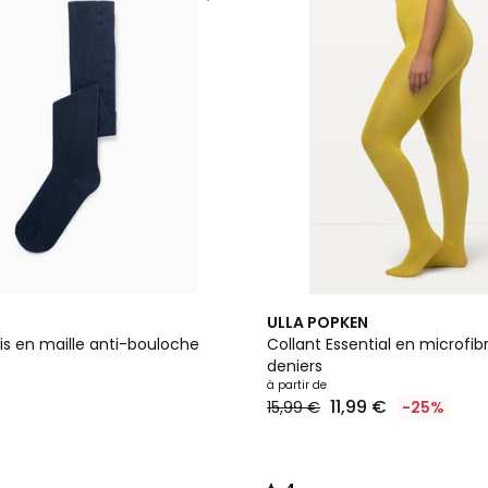
6
4
ULLA POPKEN
Couleurs
/
is en maille anti-bouloche
Collant Essential en microfib
5
deniers
à partir de
11,99 €
15,99 €
-25%