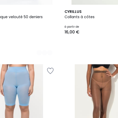
5
CYRILLUS
Couleurs
aque velouté 50 deniers
Collants à côtes
à partir de
16,00 €