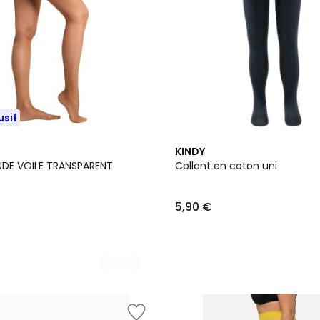
usif
4
KINDY
Couleurs
NUDE VOILE TRANSPARENT
Collant en coton uni
5,90 €