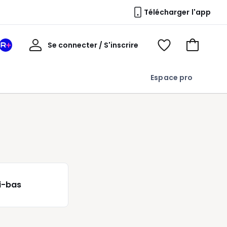
Télécharger l'app
Mon
Se connecter / S'inscrire
Mon
Voir
Voir
compte
espace
mes
mon
La
favoris
panier
Espace pro
Redoute
+
i-bas