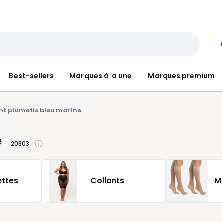
Best-sellers
Marques à la une
Marques premium
nt plumetis bleu marine
e
20303
ttes
Collants
M