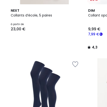
9
4,3
NEXT
DIM
Couleurs
/ 5
Collants d’école, 5 paires
Collant op
Prix
à partir de
23,00 €
9,99 €
à
partir
7,99 €
de
23,00
4,3
€.
/
5