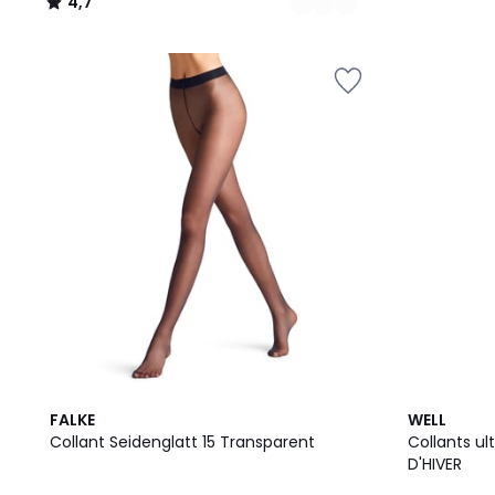
4,7
/
5
12
2
FALKE
WELL
Couleurs
Couleurs
Collant Seidenglatt 15 Transparent
Collants u
D'HIVER