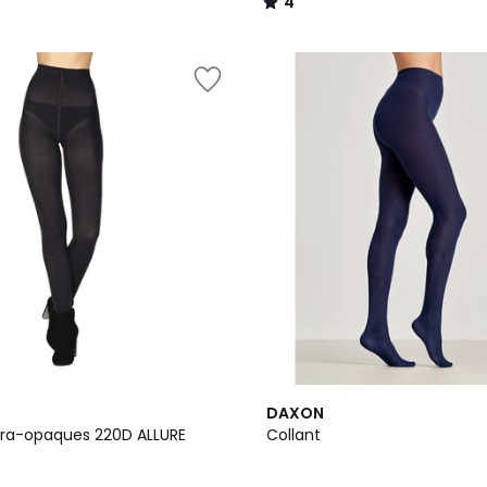
4
/
5
3
DAXON
Couleurs
ltra-opaques 220D ALLURE
Collant