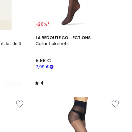
-20%*
4
LA REDOUTE COLLECTIONS
/
nt, lot de 3
Collant plumetis
5
9,99 €
7,99 €
4
/
5