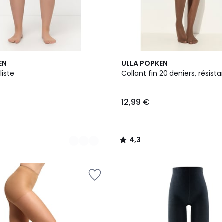
4
4,3
EN
ULLA POPKEN
Couleurs
/ 5
liste
Collant fin 20 deniers, résista
12,99 €
4,3
/
5