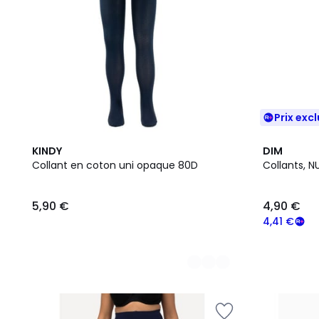
Prix excl
2
11
KINDY
DIM
Couleurs
Couleurs
Collant en coton uni opaque 80D
Collants, 
5,90 €
4,90 €
4,41 €