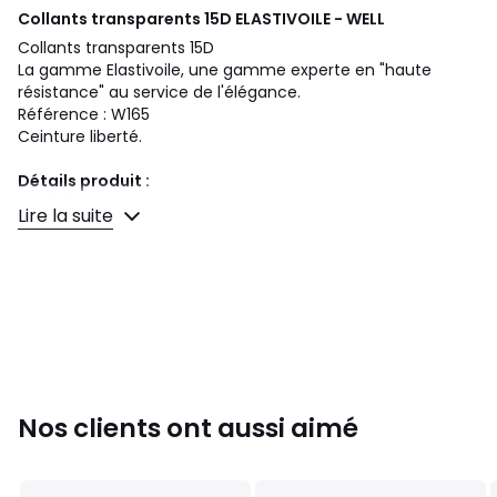
Collants transparents 15D ELASTIVOILE - WELL
Collants transparents 15D
La gamme Elastivoile, une gamme experte en "haute
résistance" au service de l'élégance.
Référence : W165
Ceinture liberté.
Détails produit :
Made in France
Lire la suite
Ce produit est labellisé Oeko-Tex®. Le label Oeko-Tex®
Standard 100 garantit la non-toxicité des textiles et des
colorants pour assurer au consommateur que le produit
est sans danger pour sa peau et sa santé.
[Composition & Entretien :]
Jambe : 85% Polyamide, 15% Elasthanne - Slip : 90%
Polyamide, 10% Elasthanne
.
Nos clients ont aussi aimé
Couleurs
Bleu Marine, Noir, Sable, Gazelle, Loup, Ibiza
Tailles
1, 2, 3, 4