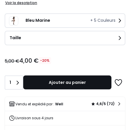
Voir la description
Bleu Marine
+
5
Couleurs
Taille
4,00
4,00 €
€
5,00 €
-20%
au
lieu
de
Quantité
1
Ajouter au panier
5,00
Ajoute
€
à
20%
une
de
liste
4,6/5 (72)
Vendu et expédié par :
Well
réduction
appliquée.
Livraison sous 4 jours