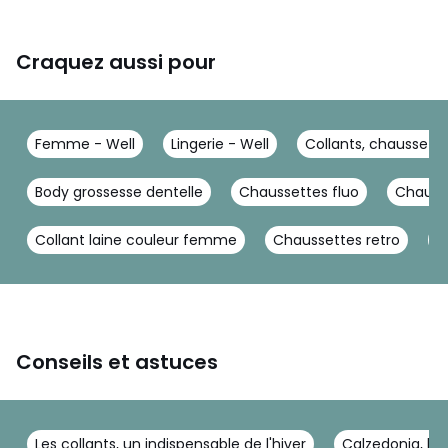
Craquez aussi pour
Femme - Well
Lingerie - Well
Collants, chaussette
Body grossesse dentelle
Chaussettes fluo
Chausse
Collant laine couleur femme
Chaussettes retro
D
Conseils et astuces
Les collants, un indispensable de l'hiver
Calzedonia, les