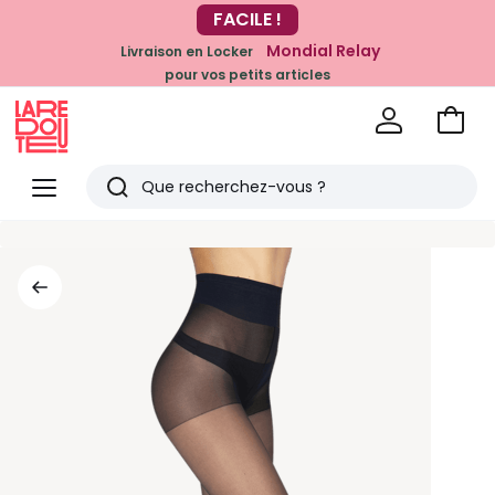
-20% dès 39€*
FACILE !
sur la mode
Mondial Relay
Livraison en Locker
pour vos petits articles
Voir
mon
La
panie
Redoute
Menu
Rechercher
Derniers
articles
vus