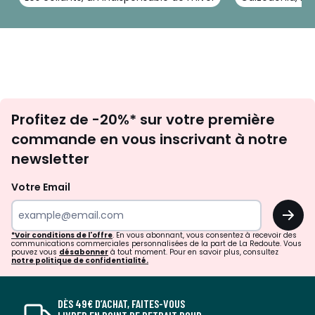
Inscription
Profitez de -20%* sur votre première
newsletter
commande en vous inscrivant à notre
newsletter
Votre Email
OK
*Voir conditions de l'offre
. En vous abonnant, vous consentez à recevoir des
communications commerciales personnalisées de la part de La Redoute. Vous
pouvez vous
désabonner
à tout moment. Pour en savoir plus, consultez
notre politique de confidentialité.
DÈS 49€ D’ACHAT, FAITES-VOUS