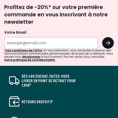
Inscription
Profitez de -20%* sur votre première
newsletter
commande en vous inscrivant à notre
newsletter
Votre Email
OK
*Voir conditions de l'offre
. En vous abonnant, vous consentez à recevoir des
communications commerciales personnalisées de la part de La Redoute. Vous
pouvez vous
désabonner
à tout moment. Pour en savoir plus, consultez
notre politique de confidentialité.
DÈS 49€ D’ACHAT, FAITES-VOUS
LIVRER EN POINT DE RETRAIT POUR
1,95€*
RETOURS GRATUITS*