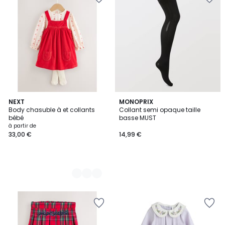
2
NEXT
MONOPRIX
Body chasuble à et collants
Collant semi opaque taille
Couleurs
bébé
basse MUST
à partir de
33,00 €
14,99 €