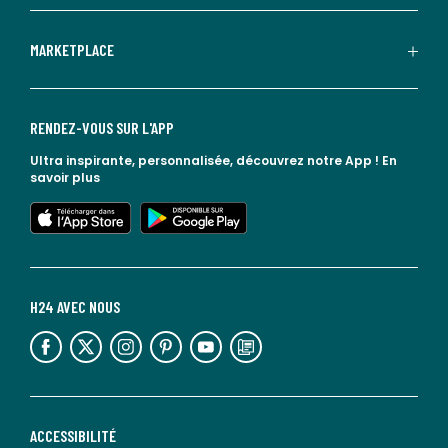
MARKETPLACE
RENDEZ-VOUS SUR L'APP
Ultra inspirante, personnalisée, découvrez notre App !
En
savoir plus
lien vers l'app store
lien vers google play
H24 AVEC NOUS
lien vers l'espace réseaux sociaux
lien vers l'espace réseaux sociaux
lien vers l'espace réseaux sociaux
lien vers l'espace réseaux sociaux
lien vers l'espace réseaux sociaux
lien vers le blog la redoute
ACCESSIBILITÉ