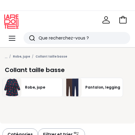
Voir
mon
La
panie
Redoute
Menu
Rechercher
Derniers
...
articles
Robe, jupe
Collant taille basse
vus
Collant taille basse
Robe, jupe
Pantalon, legging
Catégories
Filtrer et trier