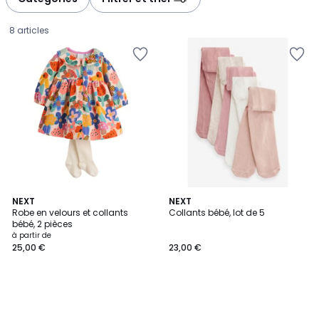
8 articles
NEXT
NEXT
Robe en velours et collants
Collants bébé, lot de 5
bébé, 2 pièces
Prix
à partir de
25,00 €
23,00 €
à
partir
de
25,00
€.