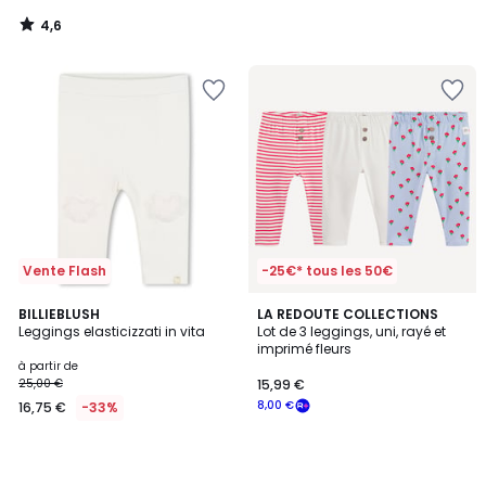
notre
4,6
programme
/
5
pour
payer
à
la
place
15,99
€.
Vente Flash
-25€* tous les 50€
BILLIEBLUSH
LA REDOUTE COLLECTIONS
Leggings elasticizzati in vita
Lot de 3 leggings, uni, rayé et
imprimé fleurs
à partir de
25,00 €
15,99 €
8,00 €
16,75 €
-33%