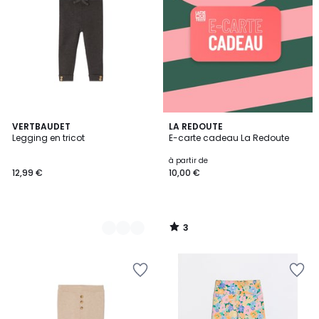
3
4
VERTBAUDET
LA REDOUTE
/
Legging en tricot
E-carte cadeau La Redoute
Couleurs
5
à partir de
12,99 €
10,00 €
3
/
5