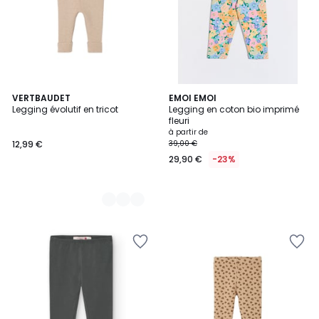
2
VERTBAUDET
EMOI EMOI
Legging évolutif en tricot
Legging en coton bio imprimé
Couleurs
fleuri
à partir de
12,99 €
39,00 €
29,90 €
-23%