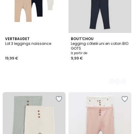
VERTBAUDET
4
BOUT'CHOU
Lot 3 leggings naissance
Legging côtelé uni en coton BIO
Couleurs
GOTS
à partir de
19,99 €
9,99 €