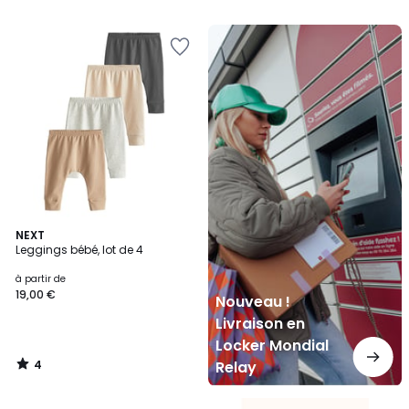
5
Nouveau
!
Livraison
en
Locker
Mondial
Relay
4
NEXT
/
Leggings bébé, lot de 4
5
à partir de
19,00 €
Nouveau !
Livraison en
Locker Mondial
4
Relay
/
5