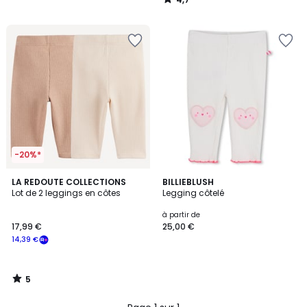
/
5
-20%*
5
LA REDOUTE COLLECTIONS
BILLIEBLUSH
/
Lot de 2 leggings en côtes
Legging côtelé
5
à partir de
17,99 €
25,00 €
14,39 €
5
/
5