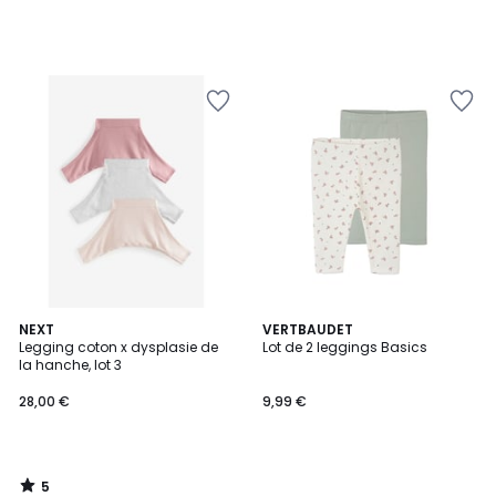
5
NEXT
VERTBAUDET
/
Legging coton x dysplasie de
Lot de 2 leggings Basics
5
la hanche, lot 3
28,00 €
9,99 €
5
/