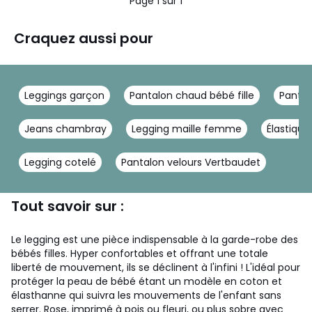
Page 1 sur 1
Craquez aussi pour
Leggings garçon
Pantalon chaud bébé fille
Pantal
Jeans chambray
Legging maille femme
Élastiqu
Legging cotelé
Pantalon velours Vertbaudet
Tout savoir sur :
Le legging est une pièce indispensable à la garde-robe des
bébés filles. Hyper confortables et offrant une totale
liberté de mouvement, ils se déclinent à l'infini ! L'idéal pour
protéger la peau de bébé étant un modèle en coton et
élasthanne qui suivra les mouvements de l'enfant sans
serrer. Rose, imprimé à pois ou fleuri, ou plus sobre avec