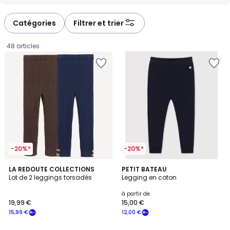
Catégories
Filtrer et trier
48 articles
-20%*
-20%*
4,6
LA REDOUTE COLLECTIONS
PETIT BATEAU
/ 5
Lot de 2 leggings torsadés
Legging en coton
19,99
à partir de
19,99 €
15,00 €
€
15,99 €
12,00 €
souscrivez
à