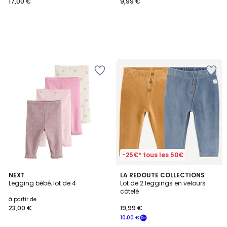
17,00 €
9,99 €
-25€* tous les 50€
4,9
3
NEXT
LA REDOUTE COLLECTIONS
/ 5
Legging bébé, lot de 4
Lot de 2 leggings en velours
Couleurs
côtelé
à partir de
23,00 €
19,99 €
10,00 €