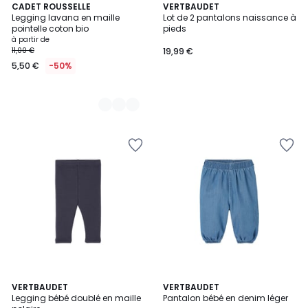
2
CADET ROUSSELLE
VERTBAUDET
Legging lavana en maille
Lot de 2 pantalons naissance à
Couleurs
pointelle coton bio
pieds
à partir de
11,00 €
19,99 €
5,50 €
-50%
2
VERTBAUDET
VERTBAUDET
Legging bébé doublé en maille
Pantalon bébé en denim léger
Couleurs