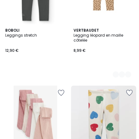
BOBOLI
2
VERTBAUDET
Leggings stretch
Legging léopard en maille
Couleurs
côtelée
12,90 €
8,99 €