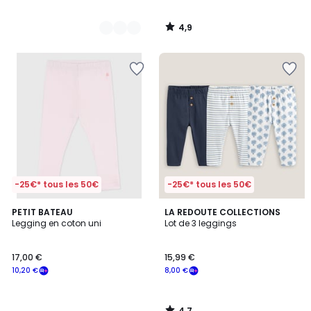
4,9
/
5
-25€* tous les 50€
-25€* tous les 50€
4,7
PETIT BATEAU
LA REDOUTE COLLECTIONS
/ 5
Legging en coton uni
Lot de 3 leggings
17,00 €
15,99 €
10,20 €
8,00 €
4,7