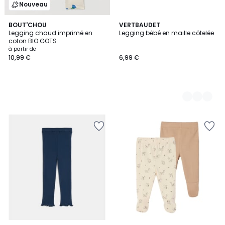
Nouveau
BOUT'CHOU
2
VERTBAUDET
Legging chaud imprimé en
Legging bébé en maille côtelée
Couleurs
coton BIO GOTS
à partir de
10,99 €
6,99 €