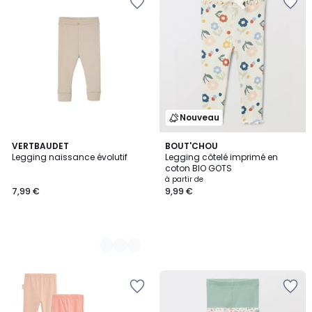
Nouveau
6
VERTBAUDET
BOUT'CHOU
Legging naissance évolutif
Legging côtelé imprimé en
Couleurs
coton BIO GOTS
à partir de
7,99 €
9,99 €