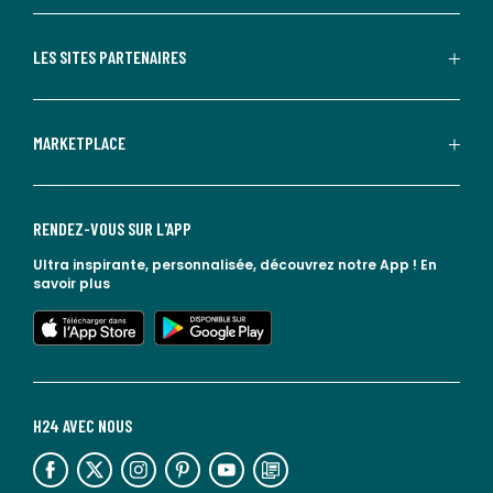
LES SITES PARTENAIRES
MARKETPLACE
RENDEZ-VOUS SUR L'APP
Ultra inspirante, personnalisée, découvrez notre App !
En
savoir plus
lien vers l'app store
lien vers google play
H24 AVEC NOUS
lien vers l'espace réseaux sociaux
lien vers l'espace réseaux sociaux
lien vers l'espace réseaux sociaux
lien vers l'espace réseaux sociaux
lien vers l'espace réseaux sociaux
lien vers le blog la redoute