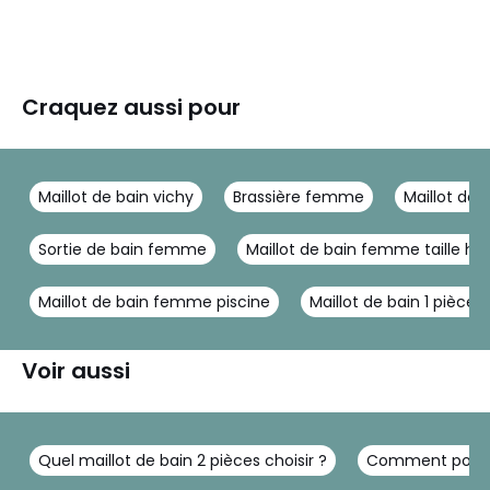
Craquez aussi pour
Maillot de bain vichy
Brassière femme
Maillot de
Sortie de bain femme
Maillot de bain femme taille ha
Maillot de bain femme piscine
Maillot de bain 1 pièce n
Voir aussi
Quel maillot de bain 2 pièces choisir ?
Comment porter