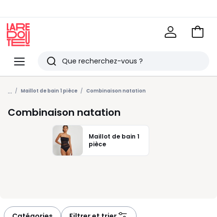
Voir
mon
La
panie
Redoute
Menu
Rechercher
Derniers
...
articles
Maillot de bain 1 pièce
Combinaison natation
vus
Combinaison natation
Maillot de bain 1
pièce
Catégories
Filtrer et trier