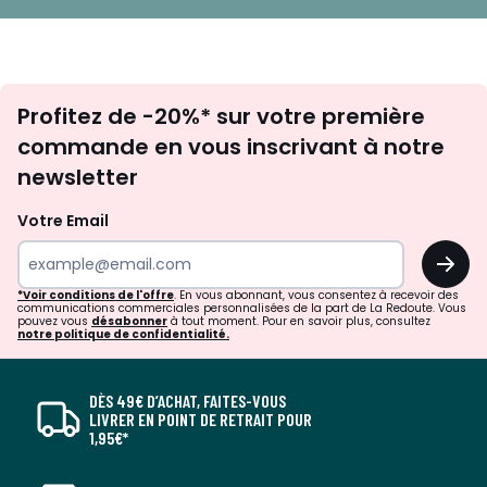
Inscription
Profitez de -20%* sur votre première
newsletter
commande en vous inscrivant à notre
newsletter
Votre Email
OK
*Voir conditions de l'offre
. En vous abonnant, vous consentez à recevoir des
communications commerciales personnalisées de la part de La Redoute. Vous
pouvez vous
désabonner
à tout moment. Pour en savoir plus, consultez
notre politique de confidentialité.
DÈS 49€ D’ACHAT, FAITES-VOUS
LIVRER EN POINT DE RETRAIT POUR
1,95€*