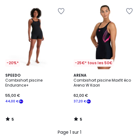
5
pour
payer
à
la
place
49,60
€.
-20%*
-25€* tous les 50€
5
5
SPEEDO
ARENA
/
/
Combishort piscine
Combishort piscine Maxfit éco
5
5
Endurance+
Arena W Kaori
55,00 €
62,00 €
44,00 €
37,20 €
5
5
/
/
5
5
Page 1 sur 1