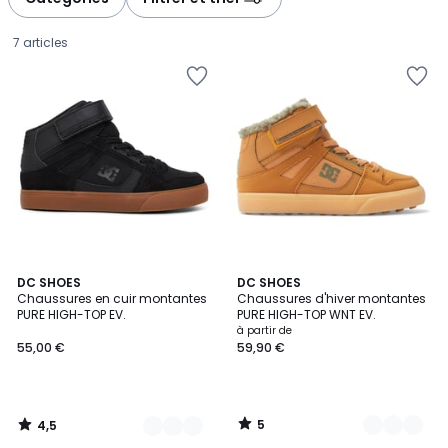
7 articles
4,5
5
2
DC SHOES
3
DC SHOES
/ 5
/
Chaussures en cuir montantes
Chaussures d'hiver montantes
Couleurs
Couleurs
5
PURE HIGH-TOP EV.
PURE HIGH-TOP WNT EV.
55,00
à partir de
55,00 €
59,90 €
€.
5
4,5
/
/
5