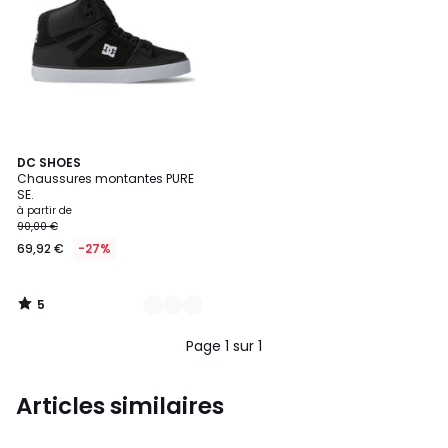
5
6
DC SHOES
/
Chaussures montantes PURE
Couleurs
5
SE.
à partir de
90,00 €
69,92 €
-27%
5
/
5
Page 1 sur 1
Articles similaires