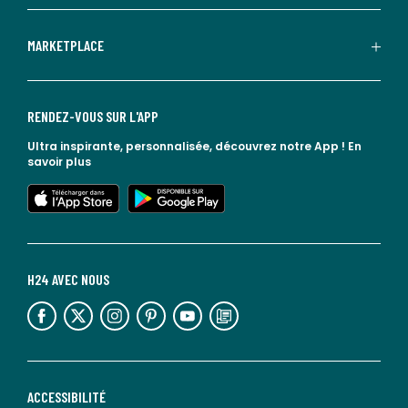
MARKETPLACE
RENDEZ-VOUS SUR L'APP
Ultra inspirante, personnalisée, découvrez notre App !
En
savoir plus
lien vers l'app store
lien vers google play
H24 AVEC NOUS
lien vers l'espace réseaux sociaux
lien vers l'espace réseaux sociaux
lien vers l'espace réseaux sociaux
lien vers l'espace réseaux sociaux
lien vers l'espace réseaux sociaux
lien vers le blog la redoute
ACCESSIBILITÉ