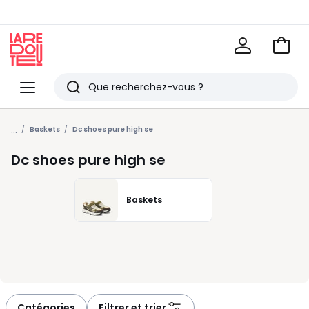
Voir
mon
La
panie
Redoute
Menu
Rechercher
Derniers
...
articles
Baskets
Dc shoes pure high se
vus
Dc shoes pure high se
Baskets
Catégories
Filtrer et trier