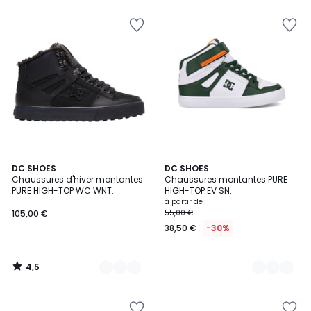
5
4,5
7
DC SHOES
2
DC SHOES
/ 5
Chaussures d'hiver montantes
Chaussures montantes PURE
Couleurs
Couleurs
PURE HIGH-TOP WC WNT.
HIGH-TOP EV SN.
à partir de
105,00 €
55,00 €
38,50 €
-30%
4,5
/
5