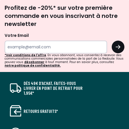
Inscription
Profitez de -20%* sur votre première
newsletter
commande en vous inscrivant à notre
newsletter
Votre Email
OK
*Voir conditions de l'offre
. En vous abonnant, vous consentez à recevoir des
communications commerciales personnalisées de la part de La Redoute. Vous
pouvez vous
désabonner
à tout moment. Pour en savoir plus, consultez
notre politique de confidentialité.
DÈS 49€ D’ACHAT, FAITES-VOUS
LIVRER EN POINT DE RETRAIT POUR
1,95€*
RETOURS GRATUITS*