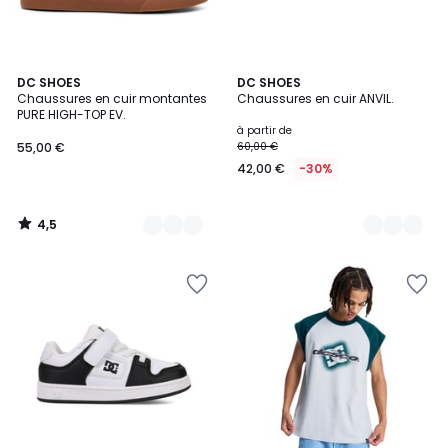
4,5
2
DC SHOES
2
DC SHOES
/ 5
Chaussures en cuir montantes
Chaussures en cuir ANVIL.
Couleurs
Couleurs
PURE HIGH-TOP EV.
à partir de
55,00 €
60,00 €
42,00 €
-30%
4,5
/
5