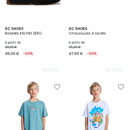
6
DC SHOES
8
DC SHOES
Baskets KALYNX ZERO.
Chaussures à lacets.
Couleurs
Couleurs
à partir de
à partir de
90,00 €
95,00 €
45,00 €
-50%
47,50 €
-50%