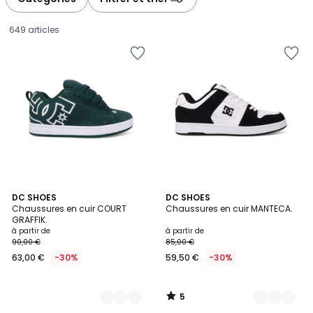
gauche
droite
649 articles
5
14
DC SHOES
25
DC SHOES
/
Chaussures en cuir COURT
Chaussures en cuir MANTECA.
Couleurs
Couleurs
5
GRAFFIK.
Prix
à partir de
à partir de
90,00 €
85,00 €
à
63,00 €
-30%
59,50 €
-30%
partir
de
63,00
5
€
/
5