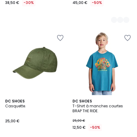
38,50 €
-30%
45,00 €
-50%
DC SHOES
2
DC SHOES
Casquette.
T-Shirt à manches courtes
Couleurs
BRAP THE RIDE.
25,00 €
25,00 €
12,50 €
-50%