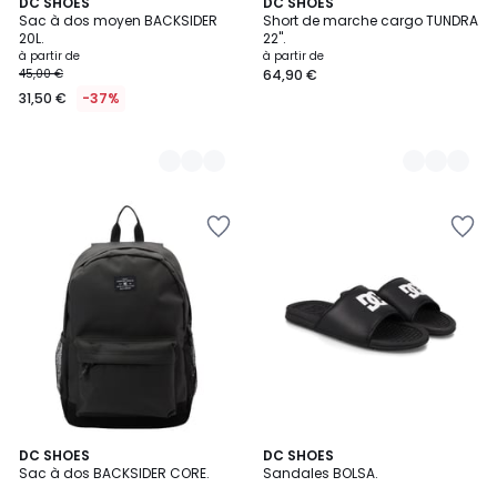
5
DC SHOES
2
DC SHOES
Sac à dos moyen BACKSIDER
Short de marche cargo TUNDRA
Couleurs
Couleurs
20L.
22".
à partir de
à partir de
45,00 €
64,90 €
31,50 €
-37%
3,9
2
DC SHOES
2
DC SHOES
/ 5
Sac à dos BACKSIDER CORE.
Sandales BOLSA.
Couleurs
Couleurs