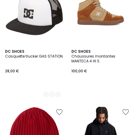
4
DC SHOES
DC SHOES
Casquette trucker GAS STATION.
Chaussures montantes
Couleurs
MANTECA 4 HI S.
28,00 €
100,00 €