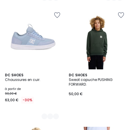
3
DC SHOES
DC SHOES
Chaussures en cuir.
Sweat capuche PUSHING
Couleurs
FORWARD.
à partir de
90,00 €
50,00 €
63,00 €
-30%