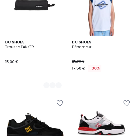
3
DC SHOES
DC SHOES
Trousse TANKER.
Débardeur.
Couleurs
15,00 €
25,00 €
17,50 €
-30%