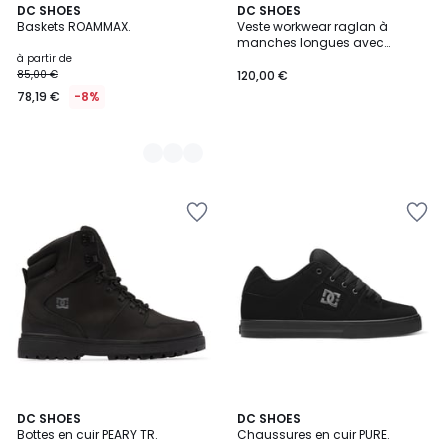
5
DC SHOES
DC SHOES
Baskets ROAMMAX.
Veste workwear raglan à
Couleurs
manches longues avec
capuche NAVIGATOR PADDED.
à partir de
85,00 €
120,00 €
78,19 €
-8%
5
4
DC SHOES
5
DC SHOES
/
Bottes en cuir PEARY TR.
Chaussures en cuir PURE.
Couleurs
Couleurs