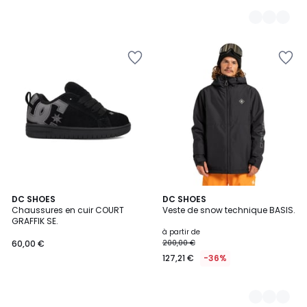
DC SHOES
3
DC SHOES
Chaussures en cuir COURT
Veste de snow technique BASIS.
Couleurs
GRAFFIK SE.
à partir de
60,00 €
200,00 €
127,21 €
-36%