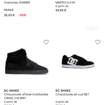
Couleurs
manches GUNNER.
MANTECA 4 HI.
à partir de
50,00 €
93,56 €
25,00 €
-50%
4
DC SHOES
3
DC SHOES
Chaussures d'hiver montantes
Chaussures en cuir NET.
Couleurs
Couleurs
CRISIS 2 HI WNT.
à partir de
à partir de