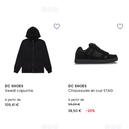
2
DC SHOES
2
DC SHOES
Sweat capuche.
Chaussures en cuir STAG.
Couleurs
Couleurs
à partir de
à partir de
109,41 €
55,00 €
38,50 €
-20%