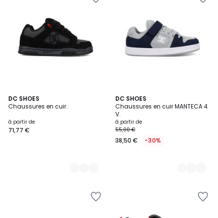
6
DC SHOES
2
DC SHOES
Chaussures en cuir.
Chaussures en cuir MANTECA 4
Couleurs
Couleurs
V.
à partir de
à partir de
71,77 €
55,00 €
38,50 €
-30%