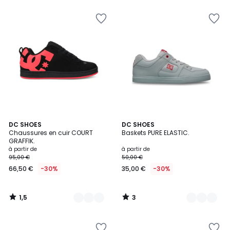
au
lieu
de
90,00
€
30%
de
réduction
appliquée.
1,5
3
10
DC SHOES
5
DC SHOES
/
/
Chaussures en cuir COURT
Baskets PURE ELASTIC.
Couleurs
Couleurs
5
5
GRAFFIK.
à partir de
à partir de
95,00 €
50,00 €
66,50 €
-30%
35,00 €
-30%
1,5
3
/
/
5
5