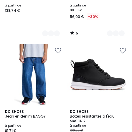
5
à partir de
à partir de
138,74 €
80,00 €
56,00 €
-30%
5
/
5
4
3
DC SHOES
7
DC SHOES
/
Jean en denim BAGGY.
Bottes résistantes à l'eau
Couleurs
Couleurs
5
MASON 2.
à partir de
à partir de
81,71 €
100,00 €