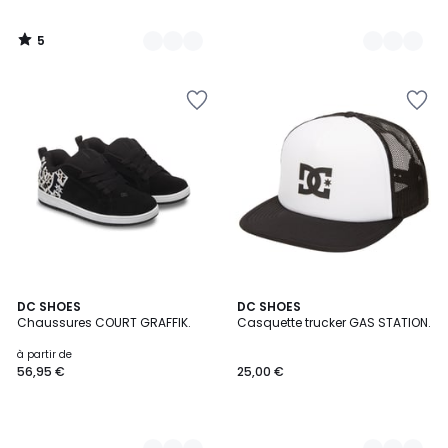
5
/
5
2
DC SHOES
2
DC SHOES
Chaussures COURT GRAFFIK.
Casquette trucker GAS STATION.
Couleurs
Couleurs
à partir de
56,95 €
25,00 €