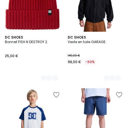
5
DC SHOES
2
DC SHOES
Bonnet FISH N DESTROY 2.
Veste en toile GARAGE.
Couleurs
Couleurs
25,00 €
140,00 €
98,00 €
-30%