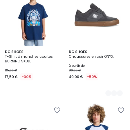
DC SHOES
5
DC SHOES
T-Shirt à manches courtes
Chaussures en cuir ONYX.
Couleurs
BURNING SKULL.
à partir de
25,00 €
80,00 €
17,50 €
-30%
40,00 €
-50%