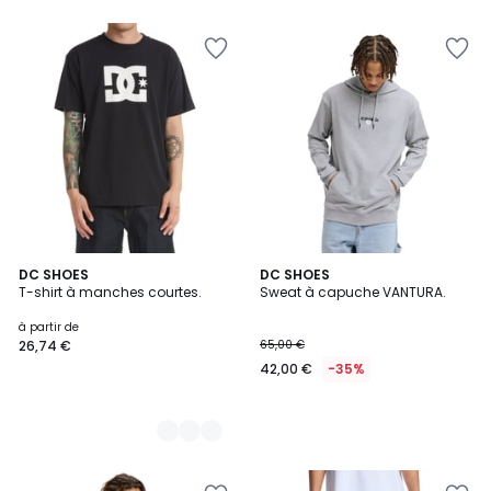
5
DC SHOES
DC SHOES
T-shirt à manches courtes.
Sweat à capuche VANTURA.
Couleurs
à partir de
26,74 €
65,00 €
42,00 €
-35%