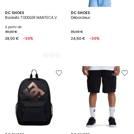
3
DC SHOES
DC SHOES
Baskets TODDLER MANTECA V.
Débardeur.
Couleurs
à partir de
40,00 €
35,00 €
28,00 €
-30%
24,50 €
-30%