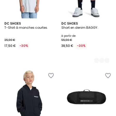
DC SHOES
2
DC SHOES
T-Shirt à manches courtes.
Short en denim BAGGY.
Couleurs
à partir de
25,00 €
55,00 €
17,50 €
-30%
38,50 €
-30%