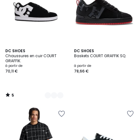
5
8
DC SHOES
DC SHOES
/
Chaussures en cuir COURT
Baskets COURT GRAFFIK SQ.
Couleurs
5
GRAFFIK.
à partir de
à partir de
70,11 €
78,66 €
5
/
5