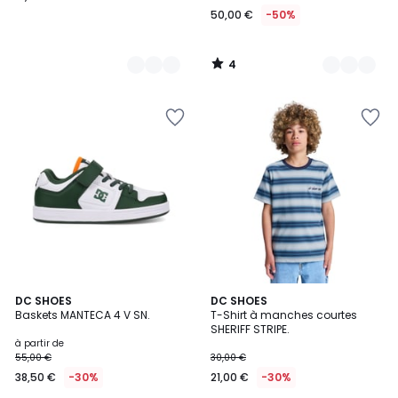
50,00 €
-50%
4
/
5
2
DC SHOES
DC SHOES
Baskets MANTECA 4 V SN.
T-Shirt à manches courtes
Couleurs
SHERIFF STRIPE.
à partir de
55,00 €
30,00 €
38,50 €
-30%
21,00 €
-30%