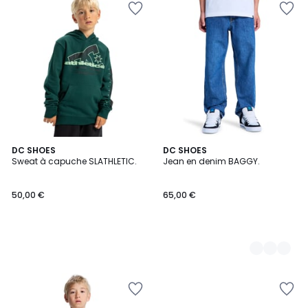
DC SHOES
2
DC SHOES
Sweat à capuche SLATHLETIC.
Jean en denim BAGGY.
Couleurs
50,00 €
65,00 €