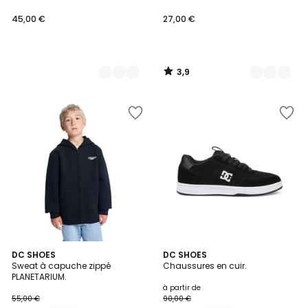
45,00 €
27,00 €
3,9
/
5
DC SHOES
8
DC SHOES
Sweat à capuche zippé
Chaussures en cuir.
Couleurs
PLANETARIUM.
à partir de
55,00 €
90,00 €