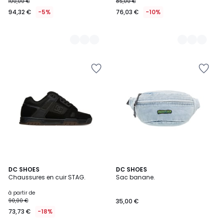
100,00 €
85,00 €
94,32 €
-5%
76,03 €
-10%
5
10
DC SHOES
2
DC SHOES
/
Chaussures en cuir STAG.
Sac banane.
Couleurs
Couleurs
5
à partir de
90,00 €
35,00 €
73,73 €
-18%