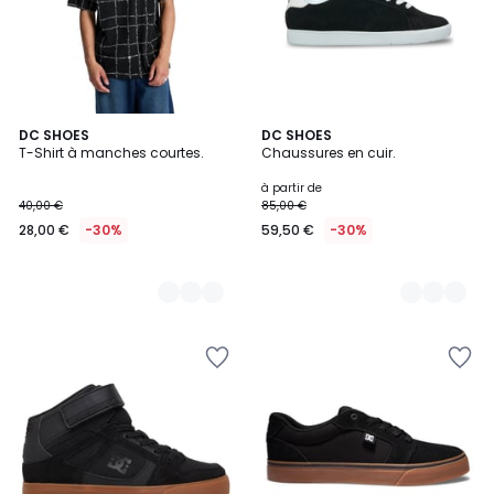
2
DC SHOES
6
DC SHOES
T-Shirt à manches courtes.
Chaussures en cuir.
Couleurs
Couleurs
à partir de
40,00 €
85,00 €
28,00 €
-30%
59,50 €
-30%