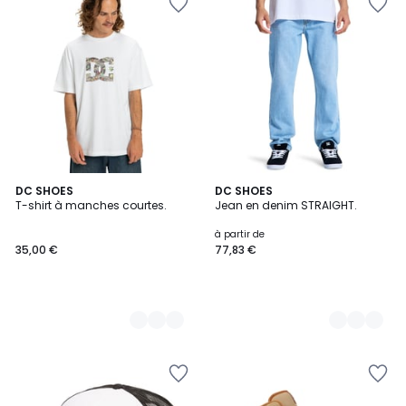
3
DC SHOES
2
DC SHOES
T-shirt à manches courtes.
Jean en denim STRAIGHT.
Couleurs
Couleurs
à partir de
35,00 €
77,83 €