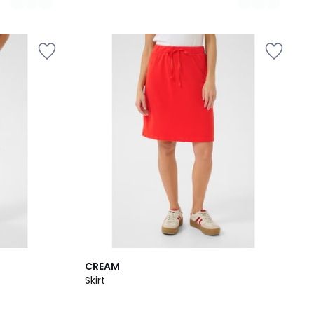
2
CREAM
Couleurs
Skirt