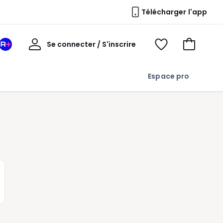
Télécharger l'app
Mon
Se connecter / S'inscrire
Mon
Voir
Voir
compte
espace
mes
mon
La
favoris
panier
Espace pro
Redoute
+