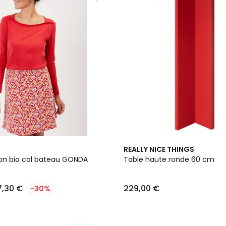
4
REALLY NICE THINGS
Couleurs
ton bio col bateau GONDA
Table haute ronde 60 cm
7,30 €
229,00 €
-30%