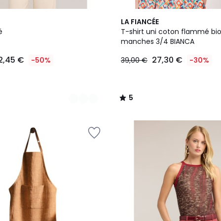
2
5
LA FIANCÉE
Couleurs
/
é
T-shirt uni coton flammé bio
5
manches 3/4 BIANCA
2,45 €
27,30 €
-50%
39,00 €
-30%
5
/
5