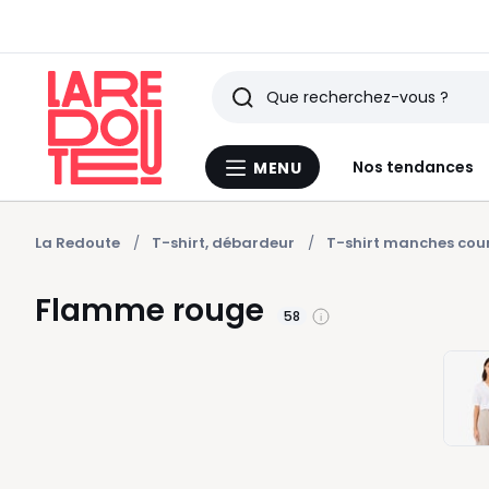
Rechercher
Derniers
Nos tendances
MENU
Menu
articles
La
Redoute
vus
La Redoute
T-shirt, débardeur
T-shirt manches cou
Flamme rouge
58