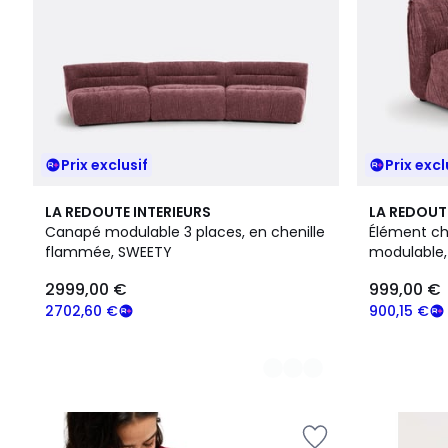
Prix exclusif
Prix excl
5
5
LA REDOUTE INTERIEURS
LA REDOUT
Couleurs
Couleurs
Canapé modulable 3 places, en chenille
Élément c
flammée, SWEETY
modulable,
SWEETY
2999,00 €
999,00 €
2702,60 €
900,15 €