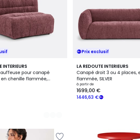
usif
Prix exclusif
5
E INTERIEURS
LA REDOUTE INTERIEURS
Couleurs
hauffeuse pour canapé
Canapé droit 3 ou 4 places, e
 en chenille flammée,
flammée, SILVER
à partir de
1699,00 €
1446,63 €