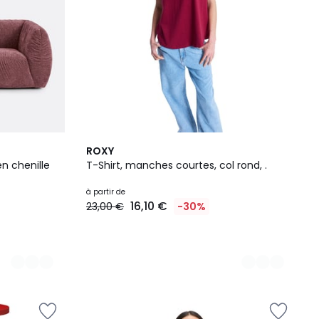
5
ROXY
Couleurs
n chenille
T-Shirt, manches courtes, col rond, .
à partir de
16,10 €
23,00 €
-30%