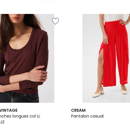
2
VINTAGE
CREAM
Couleurs
nches longues col U,
Pantalon casual
LLE