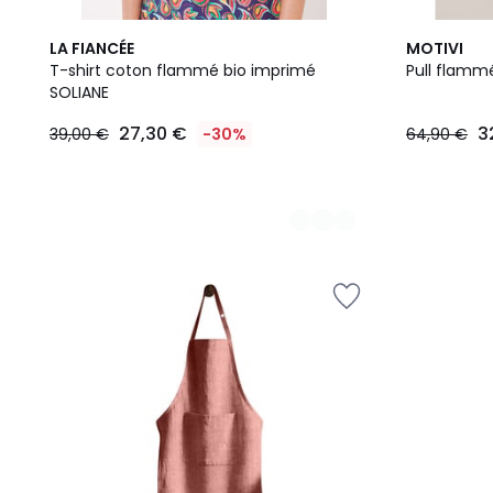
4
2
LA FIANCÉE
MOTIVI
Couleurs
Couleurs
T-shirt coton flammé bio imprimé
Pull flamm
SOLIANE
27,30
27,30 €
3
39,00 €
-30%
64,90 €
€
au
lieu
de
39,00
€
30%
de
réduction
appliquée.