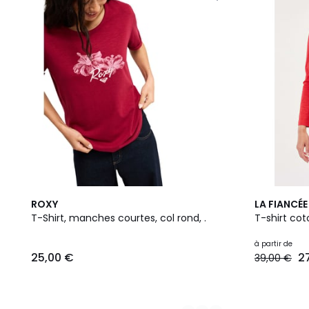
4
2
ROXY
LA FIANCÉE
Couleurs
Couleurs
T-Shirt, manches courtes, col rond, .
T-shirt co
à partir de
25,00 €
2
39,00 €