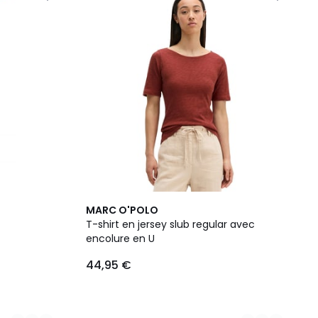
5
MARC O'POLO
Couleurs
T-shirt en jersey slub regular avec
encolure en U
44,95 €