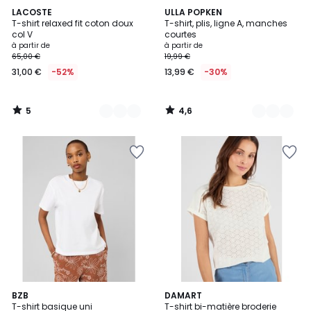
5
4,6
7
LACOSTE
32
ULLA POPKEN
/
/ 5
T-shirt relaxed fit coton doux
T-shirt, plis, ligne A, manches
Couleurs
Couleurs
5
col V
courtes
Prix
à partir de
à partir de
65,00 €
19,99 €
à
31,00 €
-52%
13,99 €
-30%
partir
de
31,00
5
4,6
€
/
/
5
5
au
lieu
de
65,00
€
52%
de
réduction
appliquée.
10
BZB
3
DAMART
T-shirt basique uni
T-shirt bi-matière broderie
Couleurs
Couleurs