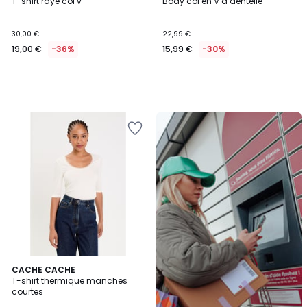
T-shirt rayé col v
Body col en V à dentelle
30,00 €
22,99 €
19,00 €
-36%
15,99 €
-30%
Nouveau
!
Livraison
en
Locker
Mondial
Relay
CACHE CACHE
T-shirt thermique manches
courtes