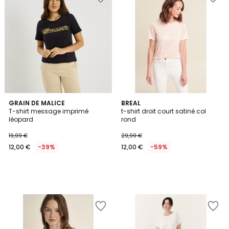
GRAIN DE MALICE
BREAL
T-shirt message imprimé
t-shirt droit court satiné col
léopard
rond
19,99 €
29,99 €
12,00 €
-39%
12,00 €
-59%