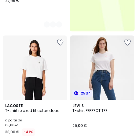
22,99 €
-25%*
4,6
12
LACOSTE
2
LEVI'S
/ 5
T-shirt relaxed fit coton doux
T-shirt PERFECT TEE
Couleurs
Couleurs
à partir de
65,00 €
25,00 €
38,00 €
-41%