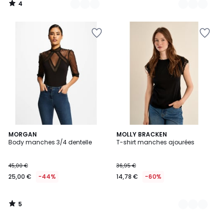
4
/
5
5
MORGAN
2
MOLLY BRACKEN
/
Body manches 3/4 dentelle
T-shirt manches ajourées
Couleurs
5
45,00 €
36,95 €
25,00 €
-44%
14,78 €
-60%
5
/
5