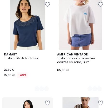
3
DAMART
2
AMERICAN VINTAGE
T-shirt détails fantaisie
T-shirt ample à manches
Couleurs
Couleurs
courtes col rond, GIXY
29,99 €
65,00 €
15,00 €
-49%