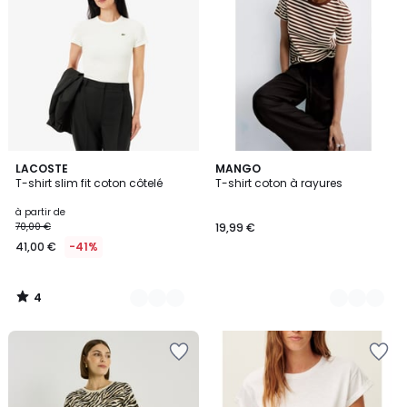
4
8
LACOSTE
2
MANGO
/
T-shirt slim fit coton côtelé
T-shirt coton à rayures
Couleurs
Couleurs
5
à partir de
70,00 €
19,99 €
41,00 €
-41%
4
/
5