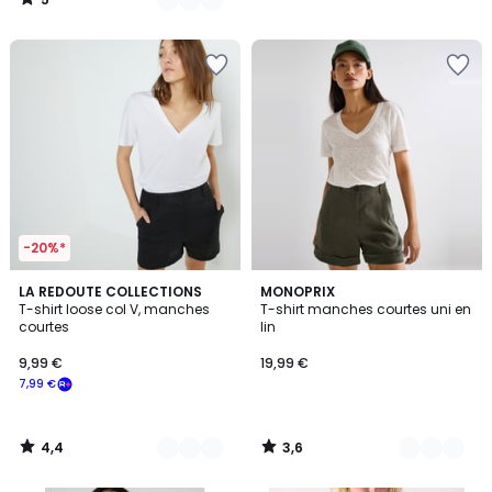
/
5
-20%*
4,4
3,6
4
LA REDOUTE COLLECTIONS
7
MONOPRIX
/ 5
/ 5
T-shirt loose col V, manches
T-shirt manches courtes uni en
Couleurs
Couleurs
courtes
lin
9,99 €
19,99 €
7,99 €
4,4
3,6
/
/
5
5