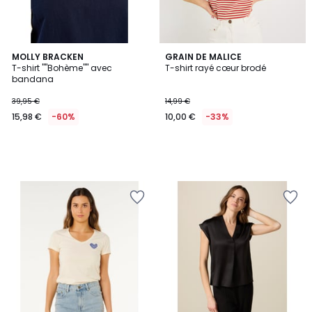
MOLLY BRACKEN
GRAIN DE MALICE
T-shirt ""Bohème"" avec
T-shirt rayé cœur brodé
bandana
39,95 €
14,99 €
15,98 €
-60%
10,00 €
-33%