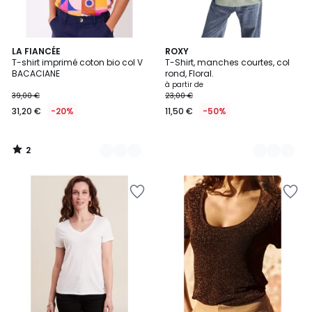
2
5
LA FIANCÉE
8
ROXY
/
T-shirt imprimé coton bio col V
T-Shirt, manches courtes, col
Couleurs
Couleurs
5
BACACIANE
rond, Floral.
à partir de
39,00 €
23,00 €
31,20 €
-20%
11,50 €
-50%
2
/
5