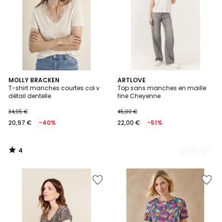
4
MOLLY BRACKEN
4
ARTLOVE
/
T-shirt manches courtes col v
Top sans manches en maille
Couleurs
5
détail dentelle
fine Cheyenne
34,95 €
45,00 €
20,97 €
-40%
22,00 €
-51%
4
/
5