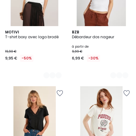
2
MOTIVI
5
BZB
T-shirt boxy avec logo brodé
Débardeur dos nageur
Couleurs
Couleurs
à partir de
19,90 €
9,99 €
9,95 €
-50%
6,99 €
-30%