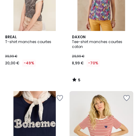
5
BREAL
DAXON
/
T-shirt manches courtes
Tee-shirt manches courtes
5
coton
39,99 €
29,99 €
20,00 €
-49%
8,99 €
-70%
5
/
5