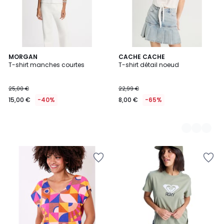
MORGAN
2
CACHE CACHE
T-shirt manches courtes
T-shirt détail noeud
Couleurs
25,00 €
22,99 €
15,00 €
-40%
8,00 €
-65%