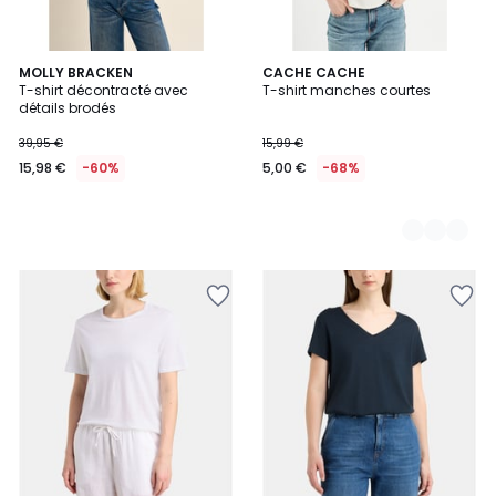
MOLLY BRACKEN
2
CACHE CACHE
T-shirt décontracté avec
T-shirt manches courtes
Couleurs
détails brodés
39,95 €
15,99 €
15,98 €
-60%
5,00 €
-68%