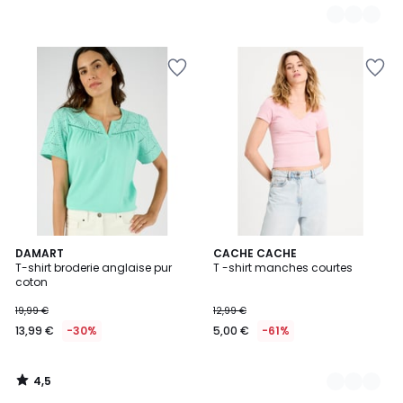
4,5
DAMART
2
CACHE CACHE
/ 5
T-shirt broderie anglaise pur
T -shirt manches courtes
Couleurs
coton
19,99 €
12,99 €
13,99 €
-30%
5,00 €
-61%
4,5
/
5