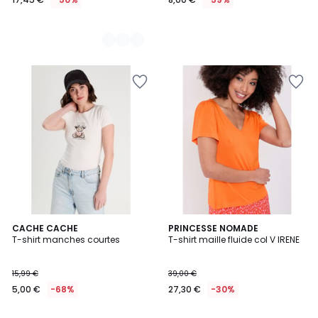
CACHE CACHE
5
PRINCESSE NOMADE
T-shirt manches courtes
T-shirt maille fluide col V IRENE
Couleurs
15,99 €
39,00 €
5,00 €
-68%
27,30 €
-30%