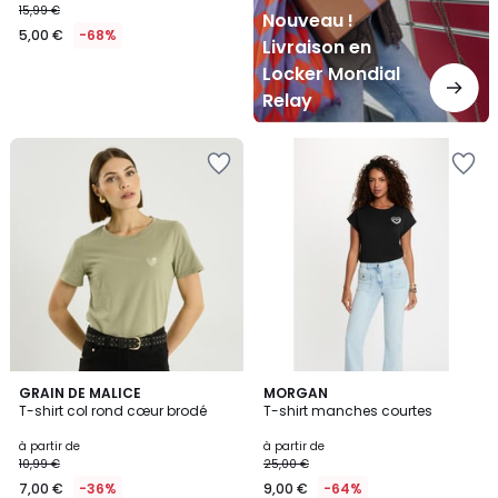
15,99 €
Nouveau !
5,00 €
-68%
Livraison en
Locker Mondial
Relay
3
GRAIN DE MALICE
2
MORGAN
T-shirt col rond cœur brodé
T-shirt manches courtes
Couleurs
Couleurs
à partir de
à partir de
10,99 €
25,00 €
7,00 €
-36%
9,00 €
-64%