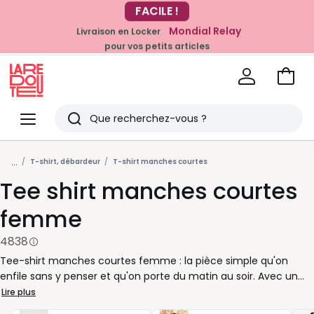
Mondial Relay
Livraison en Locker
EN CE MOMENT
pour vos petits articles
-20% dès 39€*
sur la mode
Voir
mon
La
panie
Redoute
Menu
Rechercher
Derniers
...
articles
T-shirt, débardeur
T-shirt manches courtes
Tee shirt manches courtes
vus
femme
4838
Tee-shirt manches courtes femme : la pièce simple qu'on
enfile sans y penser et qu'on porte du matin au soir. Avec un
jean droit, un short en toile ou une jupe fluide, il suit votre
Lire plus
rythme et vos envies. Col rond ou col V, coupe ajustée ou plus