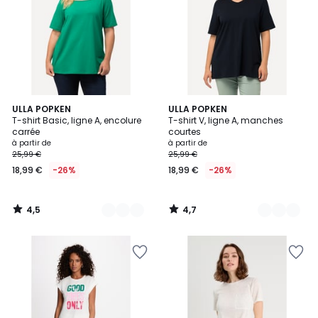
4,5
4,7
31
ULLA POPKEN
32
ULLA POPKEN
/ 5
/ 5
T-shirt Basic, ligne A, encolure
T-shirt V, ligne A, manches
Couleurs
Couleurs
carrée
courtes
à partir de
à partir de
25,99 €
25,99 €
18,99 €
-26%
18,99 €
-26%
4,5
4,7
/
/
5
5