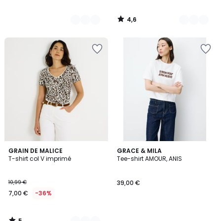
4,6
/
5
5
2
GRAIN DE MALICE
GRACE & MILA
/
T-shirt col V imprimé
Tee-shirt AMOUR, ANIS
Couleurs
5
10,99 €
39,00 €
7,00 €
-36%
5