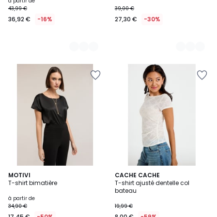
à partir de
43,99 €
39,00 €
36,92 €
-16%
27,30 €
-30%
9
MOTIVI
CACHE CACHE
T-shirt bimatière
T-shirt ajusté dentelle col
Couleurs
bateau
à partir de
34,90 €
19,99 €
17,45 €
-50%
8,00 €
-59%