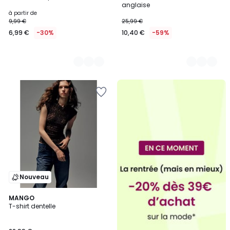
anglaise
à partir de
9,99 €
25,99 €
6,99 €
-30%
10,40 €
-59%
Nouveau
2
MANGO
T-shirt dentelle
Couleurs