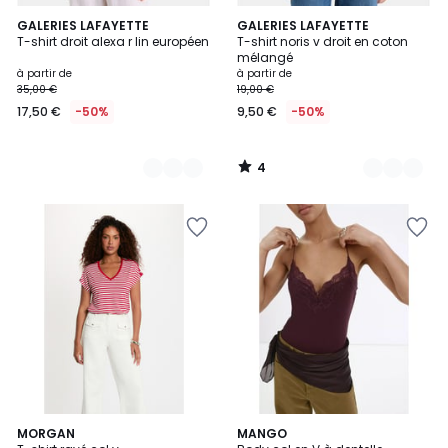
4
8
GALERIES LAFAYETTE
10
GALERIES LAFAYETTE
/
T-shirt droit alexa r lin européen
T-shirt noris v droit en coton
Couleurs
Couleurs
5
mélangé
à partir de
à partir de
35,00 €
19,00 €
17,50 €
-50%
9,50 €
-50%
4
/
5
MORGAN
MANGO