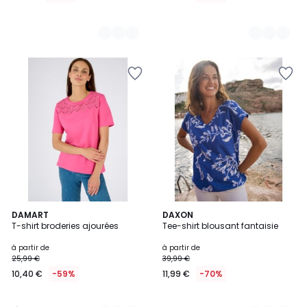
4
3
DAMART
2
DAXON
/
T-shirt broderies ajourées
Tee-shirt blousant fantaisie
Couleurs
Couleurs
5
à partir de
à partir de
25,99 €
39,99 €
10,40 €
-59%
11,99 €
-70%