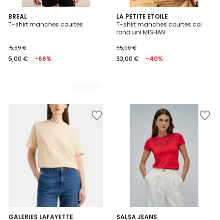
2
BREAL
LA PETITE ETOILE
T-shirt manches courtes
T-shirt manches courtes col
Couleurs
rond uni MISHAN
15,99 €
55,00 €
5,00 €
-68%
33,00 €
-40%
5
8
GALERIES LAFAYETTE
2
SALSA JEANS