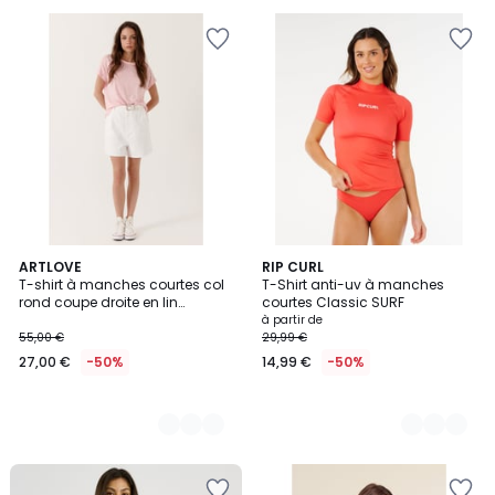
3
ARTLOVE
4
RIP CURL
T-shirt à manches courtes col
T-Shirt anti-uv à manches
Couleurs
Couleurs
rond coupe droite en lin
courtes Classic SURF
DEMELINE
à partir de
55,00 €
29,99 €
27,00 €
-50%
14,99 €
-50%