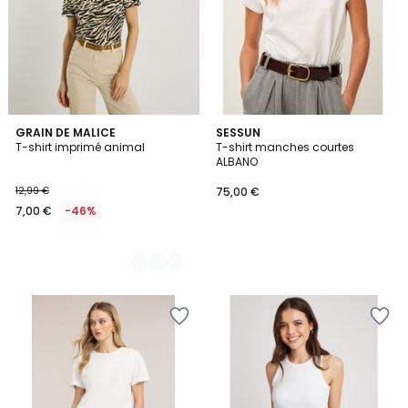
2
GRAIN DE MALICE
SESSUN
T-shirt imprimé animal
T-shirt manches courtes
Couleurs
ALBANO
12,99 €
75,00 €
7,00 €
-46%