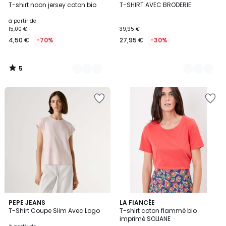
/
T-shirt noon jersey coton bio
T-SHIRT AVEC BRODERIE
Couleurs
Couleurs
5
à partir de
15,00 €
39,95 €
4,50 €
-70%
27,95 €
-30%
5
/
5
2
PEPE JEANS
4
LA FIANCÉE
T-Shirt Coupe Slim Avec Logo
T-shirt coton flammé bio
Couleurs
Couleurs
imprimé SOLIANE