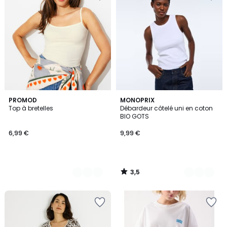
3,5
5
PROMOD
8
MONOPRIX
/ 5
Top à bretelles
Débardeur côtelé uni en coton
Couleurs
Couleurs
BIO GOTS
6,99 €
9,99 €
3,5
/
5