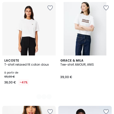
12
LACOSTE
GRACE & MILA
T-shirt relaxed fit coton doux
Tee-shirt AMOUR, ANIS
Couleurs
à partir de
65,00 €
39,00 €
38,00 €
-41%