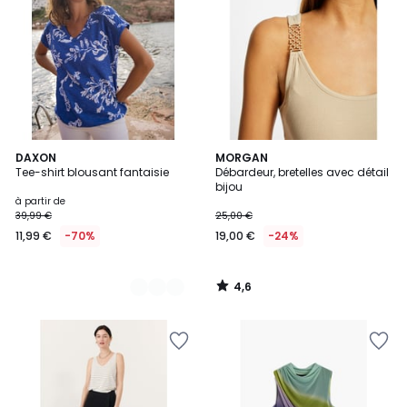
4,6
2
DAXON
MORGAN
/ 5
Tee-shirt blousant fantaisie
Débardeur, bretelles avec détail
Couleurs
bijou
à partir de
39,99 €
25,00 €
11,99 €
-70%
19,00 €
-24%
4,6
/
5