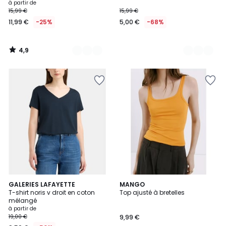
à partir de
15,99 €
15,99 €
11,99 €
-25%
5,00 €
-68%
4,9
/
5
4
5
10
GALERIES LAFAYETTE
2
MANGO
/
/
T-shirt noris v droit en coton
Top ajusté à bretelles
Couleurs
Couleurs
5
5
mélangé
à partir de
19,00 €
9,99 €