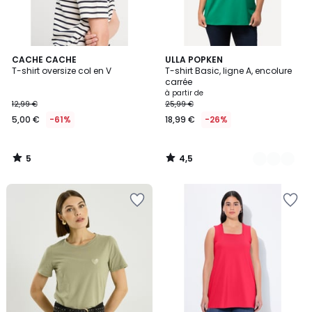
5
4,5
CACHE CACHE
31
ULLA POPKEN
/
/ 5
T-shirt oversize col en V
T-shirt Basic, ligne A, encolure
Couleurs
5
carrée
à partir de
12,99 €
25,99 €
5,00 €
-61%
18,99 €
-26%
5
4,5
/
/
5
5