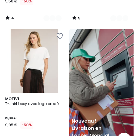
9,50 €
-50%
4
5
/
/
5
5
Nouveau
!
Livraison
en
Locker
Mondial
Relay
2
MOTIVI
T-shirt boxy avec logo brodé
Couleurs
19,90 €
Nouveau !
9,95 €
-50%
Livraison en
Locker Mondial