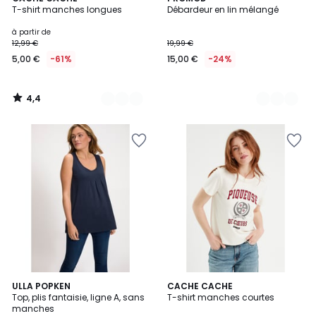
/ 5
T-shirt manches longues
Débardeur en lin mélangé
Couleurs
Couleurs
à partir de
12,99 €
19,99 €
5,00 €
-61%
15,00 €
-24%
4,4
/
5
4,9
9
ULLA POPKEN
2
CACHE CACHE
/ 5
Top, plis fantaisie, ligne A, sans
T-shirt manches courtes
Couleurs
Couleurs
manches