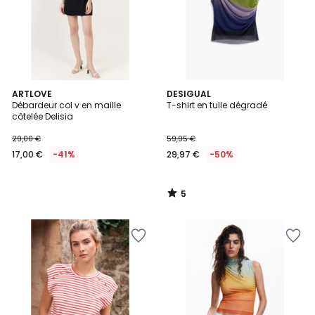
5
ARTLOVE
DESIGUAL
/
Débardeur col v en maille
T-shirt en tulle dégradé
5
côtelée Delisia
29,00 €
59,95 €
17,00 €
-41%
29,97 €
-50%
5
/
5