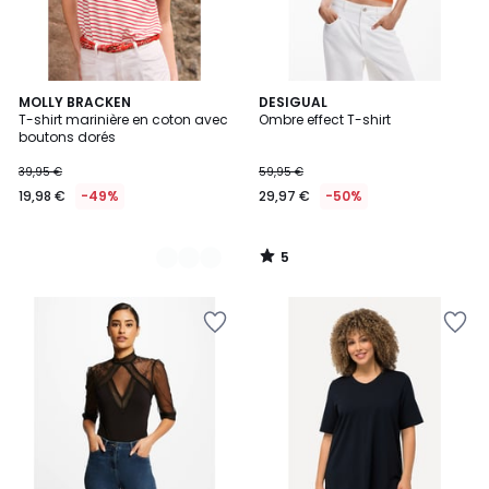
5
2
MOLLY BRACKEN
DESIGUAL
/
T-shirt marinière en coton avec
Ombre effect T-shirt
Couleurs
5
boutons dorés
39,95 €
59,95 €
19,98 €
-49%
29,97 €
-50%
5
/
5