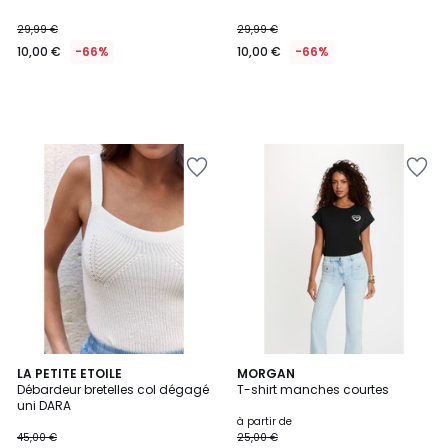
29,99 €
29,99 €
10,00 €
-66%
10,00 €
-66%
2
LA PETITE ETOILE
2
MORGAN
Débardeur bretelles col dégagé
T-shirt manches courtes
Couleurs
Couleurs
uni DARA
à partir de
45,00 €
25,00 €