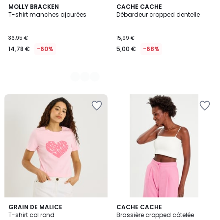
2
MOLLY BRACKEN
CACHE CACHE
T-shirt manches ajourées
Débardeur cropped dentelle
Couleurs
36,95 €
15,99 €
14,78 €
-60%
5,00 €
-68%
GRAIN DE MALICE
CACHE CACHE
T-shirt col rond
Brassière cropped côtelée