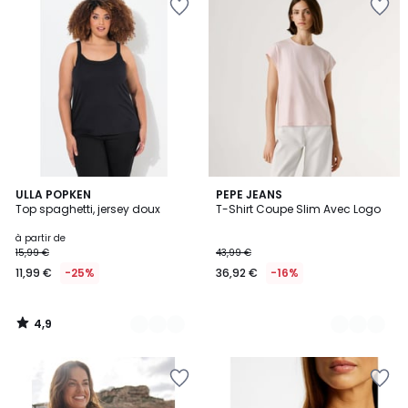
4,9
28
ULLA POPKEN
2
PEPE JEANS
/ 5
Top spaghetti, jersey doux
T-Shirt Coupe Slim Avec Logo
Couleurs
Couleurs
à partir de
15,99 €
43,99 €
11,99 €
-25%
36,92 €
-16%
4,9
/
5