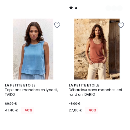
4
/
5
LA PETITE ETOILE
LA PETITE ETOILE
Top sans manches en lyocell,
Débardeur sans manches col
TAIKO
rond uni DARIO
69,00 €
45,00 €
41,40 €
-40%
27,00 €
-40%