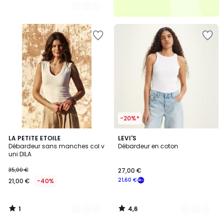
-20%*
1
4,6
3
LA PETITE ETOILE
2
LEVI'S
/
/ 5
Débardeur sans manches col v
Débardeur en coton
Couleurs
Couleurs
5
uni DILA
35,00 €
27,00 €
21,60 €
21,00 €
-40%
1
4,6
/
/
5
5