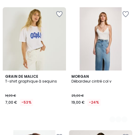
GRAIN DE MALICE
2
MORGAN
T-shirt graphique à sequins
Débardeur cintré col v
Couleurs
14,99 €
25,00 €
7,00 €
-53%
19,00 €
-24%