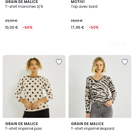
GRAIN DE MALICE
2
MOTIVI
T-shirt manches 3/4
Top avec bord
Couleurs
29,99 €
34,90 €
10,00 €
-66%
17,45 €
-50%
GRAIN DE MALICE
GRAIN DE MALICE
T-shirt imprimé pois
T-shirt imprimé léopard