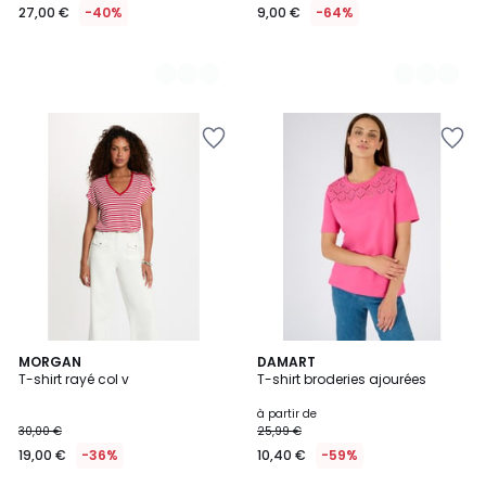
27,00 €
-40%
9,00 €
-64%
4
MORGAN
3
DAMART
/
T-shirt rayé col v
T-shirt broderies ajourées
Couleurs
5
à partir de
30,00 €
25,99 €
19,00 €
-36%
10,40 €
-59%