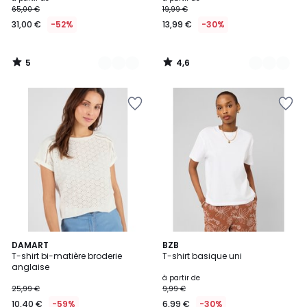
65,00 €
19,99 €
à
31,00 €
-52%
13,99 €
-30%
partir
de
31,00
5
4,6
€
/
/
5
5
au
lieu
de
65,00
€
52%
de
réduction
appliquée.
3
DAMART
10
BZB
T-shirt bi-matière broderie
T-shirt basique uni
Couleurs
Couleurs
anglaise
à partir de
25,99 €
9,99 €
10,40 €
-59%
6,99 €
-30%