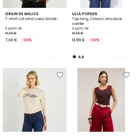
4,6
3
GRAIN DE MALICE
26
ULLA POPKEN
/ 5
T-shirt col rond cœur brodé
Top long, Classic, encolure
Couleurs
Couleurs
carrée
à partir de
à partir de
10,99 €
19,99 €
7,00 €
-36%
13,99 €
-30%
4,6
/
5