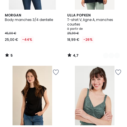
5
4,7
MORGAN
32
ULLA POPKEN
/
/ 5
Body manches 3/4 dentelle
T-shirt V, ligne A, manches
Couleurs
5
courtes
à partir de
45,00 €
25,99 €
25,00 €
-44%
18,99 €
-26%
5
4,7
/
/
5
5