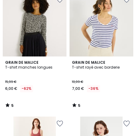
5
5
GRAIN DE MALICE
GRAIN DE MALICE
/
/
T-shirt manches longues
T-shirt rayé avec borderie
5
5
15,99 €
10,99 €
6,00 €
-62%
7,00 €
-36%
5
5
/
/
5
5