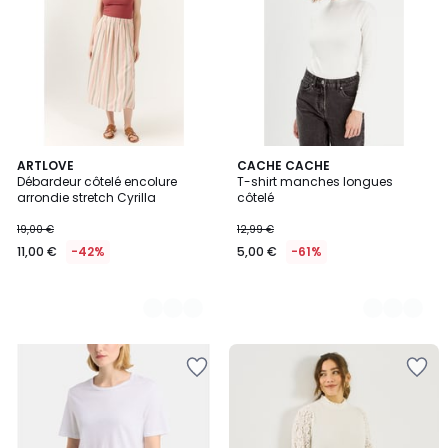
2
ARTLOVE
4
CACHE CACHE
Débardeur côtelé encolure
T-shirt manches longues
Couleurs
Couleurs
arrondie stretch Cyrilla
côtelé
19,00 €
12,99 €
11,00 €
-42%
5,00 €
-61%