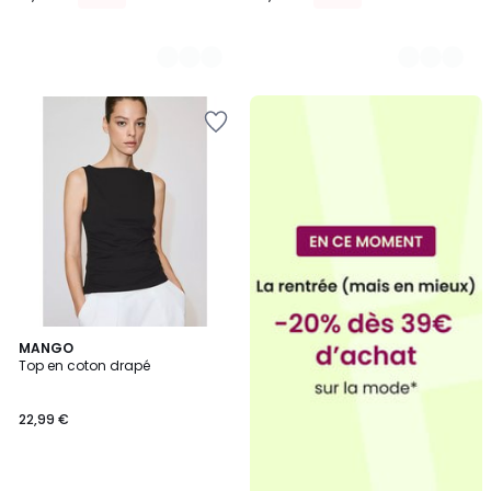
3
MANGO
Top en coton drapé
Couleurs
22,99 €