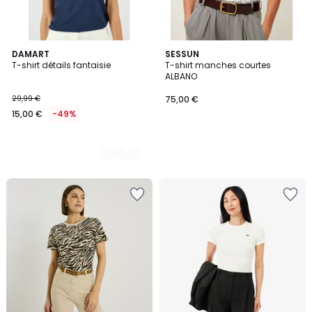
3
DAMART
SESSUN
T-shirt détails fantaisie
T-shirt manches courtes
Couleurs
ALBANO
29,99 €
75,00 €
15,00 €
-49%