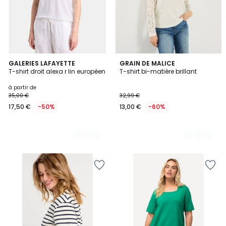
8
GALERIES LAFAYETTE
2
GRAIN DE MALICE
T-shirt droit alexa r lin européen
T-shirt bi-matière brillant
Couleurs
Couleurs
à partir de
35,00 €
32,99 €
17,50 €
-50%
13,00 €
-60%