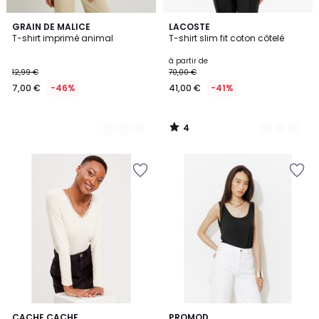
4
2
GRAIN DE MALICE
7
LACOSTE
/
T-shirt imprimé animal
T-shirt slim fit coton côtelé
Couleurs
Couleurs
5
à partir de
12,99 €
70,00 €
7,00 €
-46%
41,00 €
-41%
4
/
5
4,4
3
CACHE CACHE
2
PROMOD