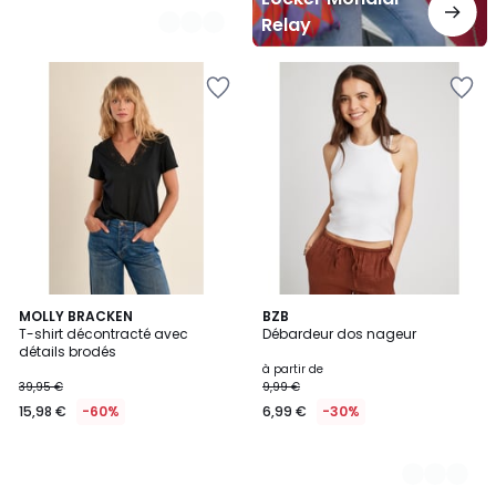
Relay
MOLLY BRACKEN
7
BZB
T-shirt décontracté avec
Débardeur dos nageur
Couleurs
détails brodés
à partir de
39,95 €
9,99 €
15,98 €
-60%
6,99 €
-30%