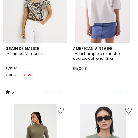
5
2
GRAIN DE MALICE
2
AMERICAN VINTAGE
/
T-shirt col V imprimé
T-shirt ample à manches
Couleurs
Couleurs
5
courtes col rond, GIXY
10,99 €
65,00 €
7,00 €
-36%
5
/
5