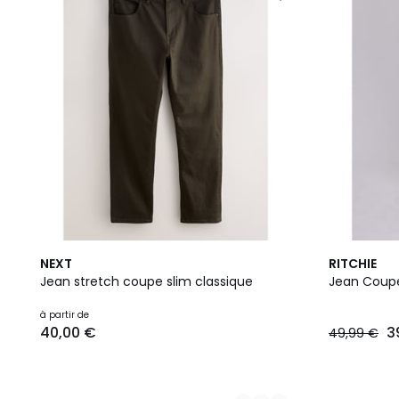
10
4
NEXT
RITCHIE
Couleurs
Couleurs
Jean stretch coupe slim classique
Jean Coupe
à partir de
40,00 €
3
49,99 €