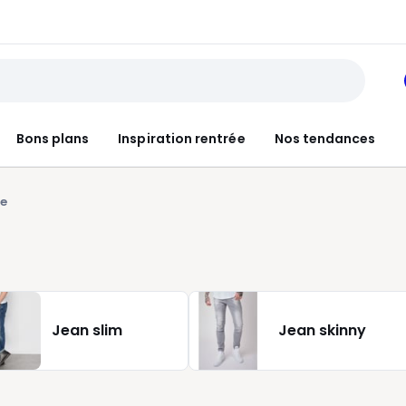
Bons plans
Inspiration rentrée
Nos tendances
me
Jean slim
Jean skinny