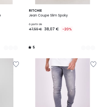
4
5
RITCHIE
Couleurs
/
e
Jean Coupe Slim Spoky
5
à partir de
38,07 €
47,59 €
-20%
5
/
5