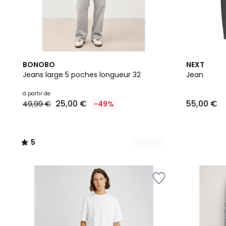
6
5
4
BONOBO
NEXT
Couleurs
/
Couleurs
Jeans large 5 poches longueur 32
Jean
5
à partir de
25,00 €
55,00 €
49,99 €
-49%
5
/
5