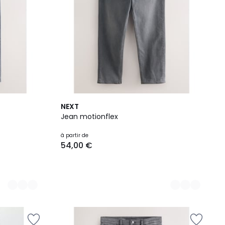
10
NEXT
Couleurs
Jean motionflex
à partir de
54,00 €