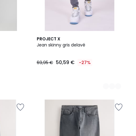
2
PROJECT X
Couleurs
Jean skinny gris delavé
50,59 €
69,95 €
-27%