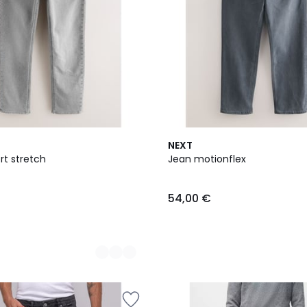
8
NEXT
Couleurs
rt stretch
Jean motionflex
54,00 €