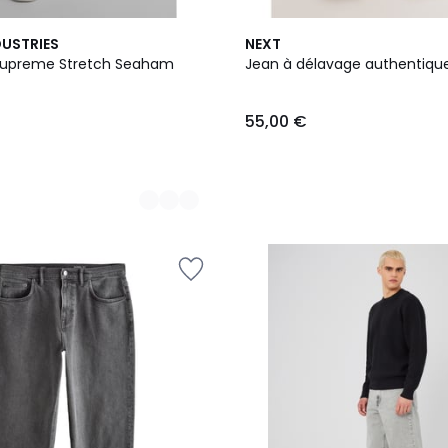
4
DUSTRIES
NEXT
Couleurs
 Supreme Stretch Seaham
Jean à délavage authentiqu
55,00 €