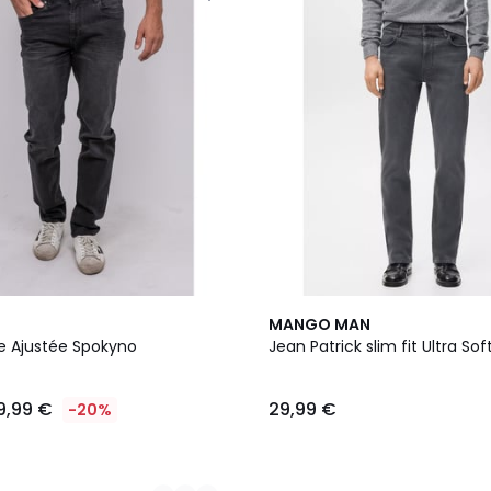
MANGO MAN
 Ajustée Spokyno
Jean Patrick slim fit Ultra So
9,99 €
29,99 €
-20%