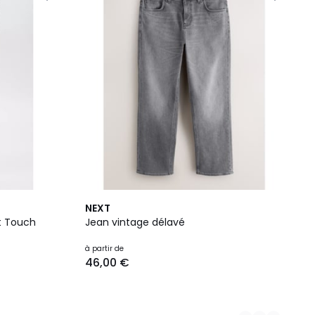
4
NEXT
Couleurs
ft Touch
Jean vintage délavé
à partir de
46,00 €