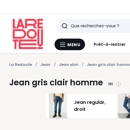
Rechercher
Derniers
Prêt-à-rentrer
MENU
Menu
articles
La
Redoute
vus
La Redoute
Jean
Jean slim
Jean gris clair hom
Jean gris clair homme
191
Jean regular,
droit