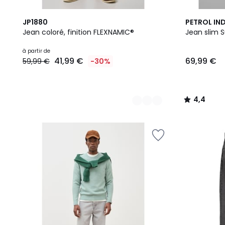
2
10
4,4
JP1880
PETROL IN
Couleurs
Couleurs
/ 5
Jean coloré, finition FLEXNAMIC®
Jean slim
Prix
à partir de
41,99 €
69,99 €
59,99 €
-30%
à
partir
de
41,99
4,4
€
/
au
5
lieu
de
59,99
€
30%
de
réduction
appliquée.