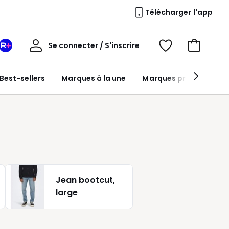
Télécharger l'app
Mon
Se connecter / S'inscrire
Mon
Voir
Voir
compte
espace
mes
mon
La
favoris
panier
Best-sellers
Marques à la une
Marques premium
Redoute
+
Jean bootcut,
large