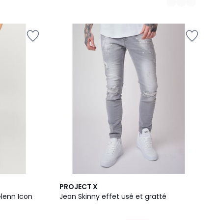
2
PROJECT X
Couleurs
Glenn Icon
Jean Skinny effet usé et gratté