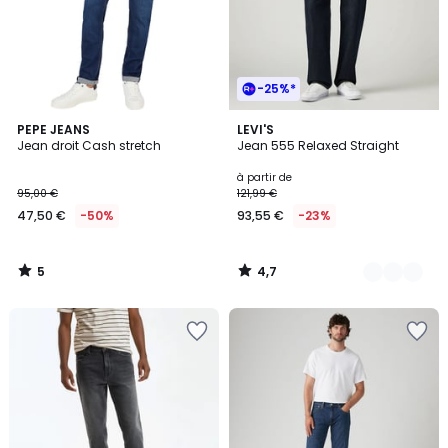
-25%*
5
4,7
PEPE JEANS
8
LEVI'S
/
/ 5
Jean droit Cash stretch
Jean 555 Relaxed Straight
Couleurs
5
à partir de
95,00 €
121,99 €
47,50 €
-50%
93,55 €
-23%
5
4,7
/
/
5
5