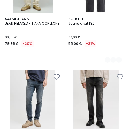
SALSA JEANS
4
SCHOTT
JEAN RELAXED FIT AKA CORLEONE
Jeans droit L32
Couleurs
99,95 €
80,00 €
79,95 €
-20%
55,00 €
-31%