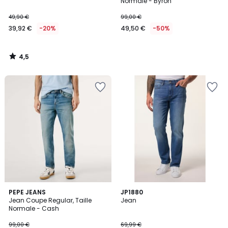
Normale - Byron
49,90 €
99,00 €
39,92 €
-20%
49,50 €
-50%
4,5
/
5
PEPE JEANS
2
JP1880
Jean Coupe Regular, Taille
Jean
Couleurs
Normale - Cash
99,00 €
69,99 €