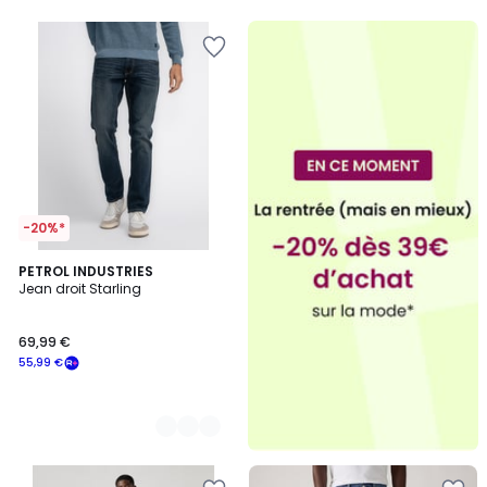
5
5
-20%*
5
PETROL INDUSTRIES
Jean droit Starling
Couleurs
69,99 €
55,99 €