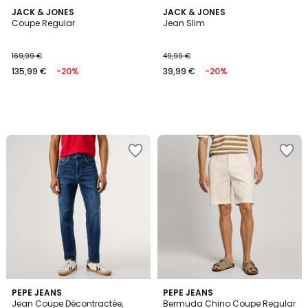
JACK & JONES
JACK & JONES
Coupe Regular
Jean Slim
169,99 €
49,99 €
135,99 €
-20%
39,99 €
-20%
PEPE JEANS
2
PEPE JEANS
Jean Coupe Décontractée,
Bermuda Chino Coupe Regular
Couleurs