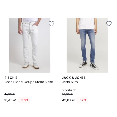
RITCHIE
JACK & JONES
Jean Blanc Coupe Droite Siska
Jean Slim
à partir de
44,99 €
59,99 €
31,49 €
-30%
49,67 €
-17%