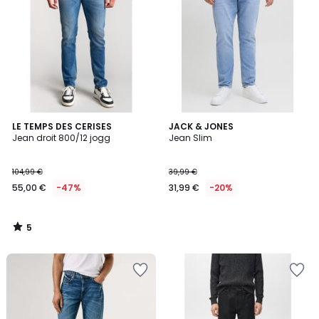
5
LE TEMPS DES CERISES
JACK & JONES
/
Jean droit 800/12 jogg
Jean Slim
5
104,99 €
39,99 €
55,00 €
-47%
31,99 €
-20%
5
/
5