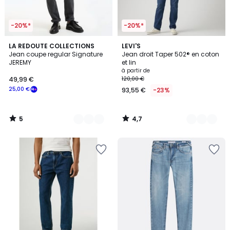
-20%*
-20%*
5
4,7
4
LA REDOUTE COLLECTIONS
8
LEVI'S
/
/ 5
Jean coupe regular Signature
Jean droit Taper 502® en coton
Couleurs
Couleurs
5
JEREMY
et lin
à partir de
49,99 €
120,00 €
25,00 €
93,55 €
-23%
5
4,7
/
/
5
5