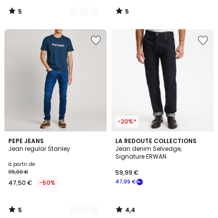
de
5
5
99,00
/
/
5
5
€
25%
de
réduction
appliquée.
-20%*
5
4,4
5
PEPE JEANS
LA REDOUTE COLLECTIONS
/
/ 5
Jean regular Stanley
Jean denim Selvedge,
Couleurs
5
Signature ERWAN
à partir de
95,00 €
59,99 €
47,99 €
47,50 €
-50%
5
4,4
/
/