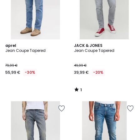
1
aprel
JACK & JONES
/
Jean Coupe Tapered
Jean Coupe Tapered
5
79,99 €
49,99 €
55,99 €
-30%
39,99 €
-20%
1
/
5