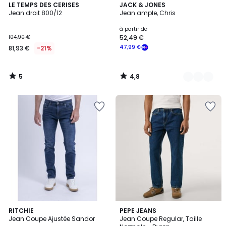
5
4,8
LE TEMPS DES CERISES
2
JACK & JONES
/
/ 5
Jean droit 800/12
Jean ample, Chris
Couleurs
5
à partir de
104,90 €
52,49 €
47,99 €
81,93 €
-21%
5
4,8
/
/
5
5
4,5
RITCHIE
PEPE JEANS
/ 5
Jean Coupe Ajustée Sandor
Jean Coupe Regular, Taille