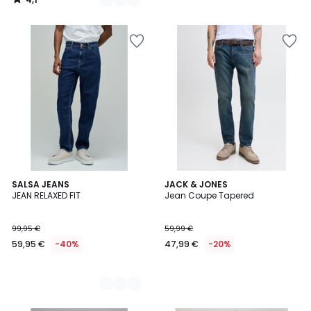
/
5
2
SALSA JEANS
JACK & JONES
JEAN RELAXED FIT
Jean Coupe Tapered
Couleurs
99,95 €
59,99 €
59,95 €
-40%
47,99 €
-20%