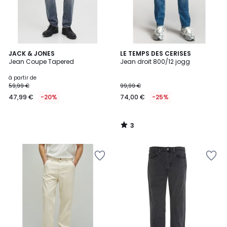
3
JACK & JONES
LE TEMPS DES CERISES
/
Jean Coupe Tapered
Jean droit 800/12 jogg
5
à partir de
59,99 €
99,99 €
47,99 €
-20%
74,00 €
-25%
3
/
5