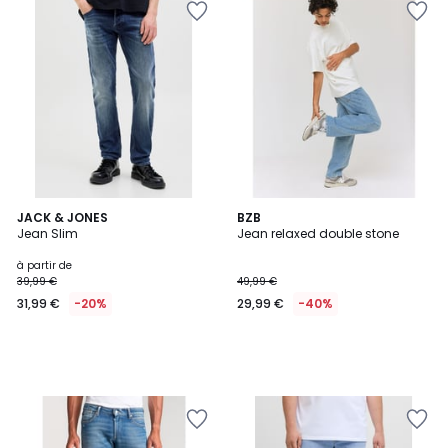
JACK & JONES
BZB
Jean Slim
Jean relaxed double stone
à partir de
39,99 €
49,99 €
31,99 €
-20%
29,99 €
-40%