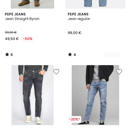
5
4
PEPE JEANS
2
PEPE JEANS
/
/
Jean Straight Byron
Jean regular
Couleurs
5
5
99,00 €
99,00 €
49,50 €
-50%
5
4
/
/
5
5
-20%*