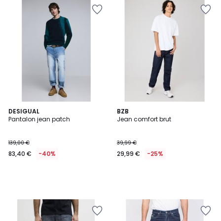
DESIGUAL
BZB
Pantalon jean patch
Jean comfort brut
139,00 €
39,99 €
83,40 €
-40%
29,99 €
-25%