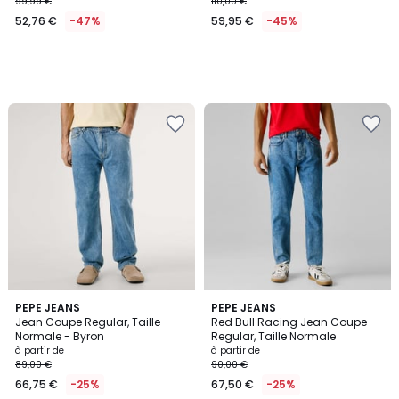
99,99 €
110,00 €
52,76 €
-47%
59,95 €
-45%
5
2
PEPE JEANS
4
PEPE JEANS
/
Jean Coupe Regular, Taille
Red Bull Racing Jean Coupe
Couleurs
Couleurs
5
Normale - Byron
Regular, Taille Normale
à partir de
à partir de
89,00 €
90,00 €
66,75 €
-25%
67,50 €
-25%