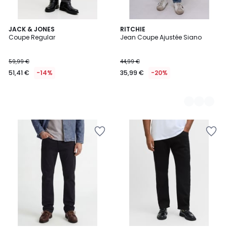
JACK & JONES
2
RITCHIE
Coupe Regular
Jean Coupe Ajustée Siano
Couleurs
59,99 €
44,99 €
51,41 €
-14%
35,99 €
-20%