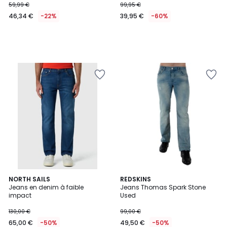
59,99 €
99,95 €
46,34 €
-22%
39,95 €
-60%
2
NORTH SAILS
REDSKINS
Jeans en denim à faible
Jeans Thomas Spark Stone
Couleurs
impact
Used
130,00 €
99,00 €
65,00 €
-50%
49,50 €
-50%