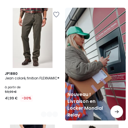
Nouveau
!
Livraison
en
Locker
Mondial
Relay
2
JP1880
Jean coloré, finition FLEXNAMIC®
Couleurs
à partir de
59,99 €
Nouveau !
41,99 €
-30%
Livraison en
Locker Mondial
Relay