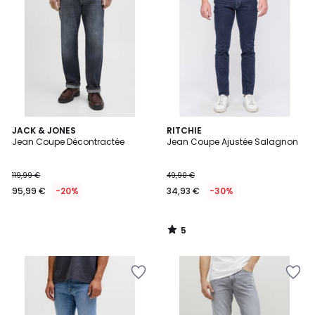
5
JACK & JONES
RITCHIE
/
Jean Coupe Décontractée
Jean Coupe Ajustée Salagnon
5
119,99 €
49,90 €
95,99 €
-20%
34,93 €
-30%
5
/
5