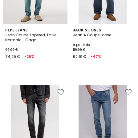
PEPE JEANS
JACK & JONES
Jean Coupe Tapered, Taille
Jean À Coupe Loose
Normale - Cage
à partir de
99,00 €
119,99 €
74,25 €
-25%
62,61 €
-47%