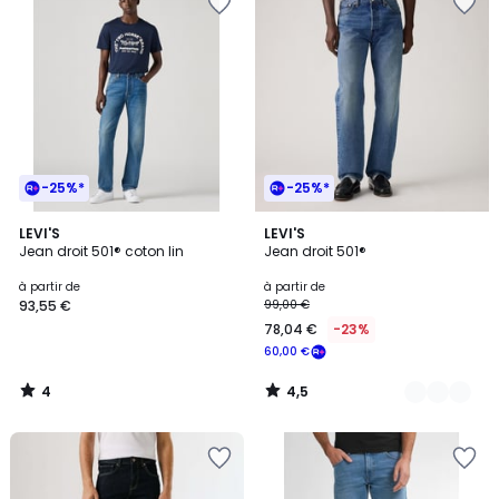
-25%*
-25%*
4
4,5
LEVI'S
17
LEVI'S
/
/ 5
Jean droit 501® coton lin
Jean droit 501®
Couleurs
5
à partir de
à partir de
93,55 €
99,00 €
78,04 €
-23%
60,00 €
4
4,5
/
/
5
5