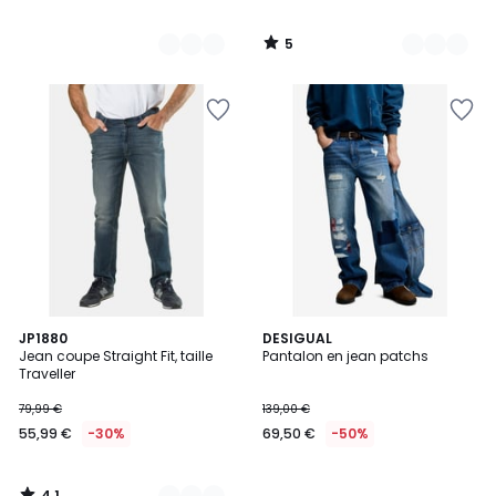
5
/
5
4,1
2
JP1880
DESIGUAL
/ 5
Jean coupe Straight Fit, taille
Pantalon en jean patchs
Couleurs
Traveller
79,99 €
139,00 €
55,99 €
-30%
69,50 €
-50%
4,1