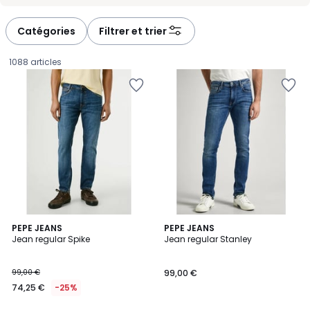
-
-
défiler
défiler
à
à
Catégories
Filtrer et trier
gauche
droite
1088 articles
5
5
4
PEPE JEANS
PEPE JEANS
/
/
Jean regular Spike
Jean regular Stanley
Couleurs
5
5
74,25
99,00 €
99,00 €
€
74,25 €
-25%
au
lieu