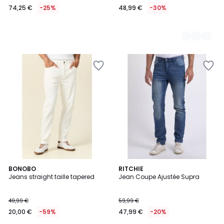
74,25 €
-25%
48,99 €
-30%
BONOBO
RITCHIE
Jeans straight taille tapered
Jean Coupe Ajustée Supra
49,99 €
59,99 €
20,00 €
-59%
47,99 €
-20%