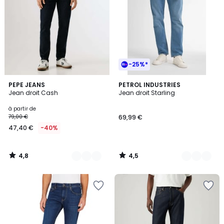
-25%*
4,8
4,5
7
PEPE JEANS
3
PETROL INDUSTRIES
/ 5
/ 5
Jean droit Cash
Jean droit Starling
Couleurs
Couleurs
à partir de
79,00 €
69,99 €
47,40 €
-40%
4,8
4,5
/
/
5
5