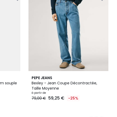
3
PEPE JEANS
Couleurs
im souple
Bexley - Jean Coupe Décontractée,
Taille Moyenne
à partir de
59,25 €
79,00 €
-25%