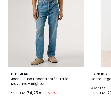
8
PEPE JEANS
BONOBO
Couleurs
Jean Coupe Décontractée, Taille
Jeans large
Moyenne - Brighton
à partir de
74,25 €
2
99,00 €
-25%
39,99 €