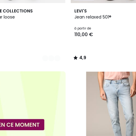
3
4,9
E COLLECTIONS
LEVI'S
Couleurs
/ 5
r loose
Jean relaxed 501®
à partir de
110,00 €
4,9
/
5