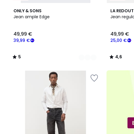
2
5
4
4,6
ONLY & SONS
LA REDOUT
Couleurs
/
Couleurs
/ 5
Jean ample Edge
Jean regula
5
49,99
49,99 €
49,99 €
€
souscrivez
39,99 €
25,00 €
à
notre
5
4,6
programme
/
/
pour
5
5
payer
à
la
place
39,99
€.