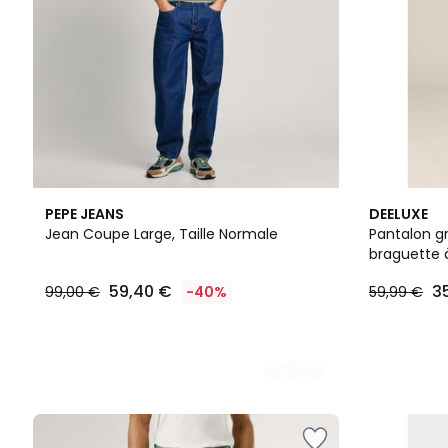
2
PEPE JEANS
DEELUXE
Couleurs
Jean Coupe Large, Taille Normale
Pantalon g
braguette à
CARLOS
59,40 €
3
99,00 €
-40%
59,99 €