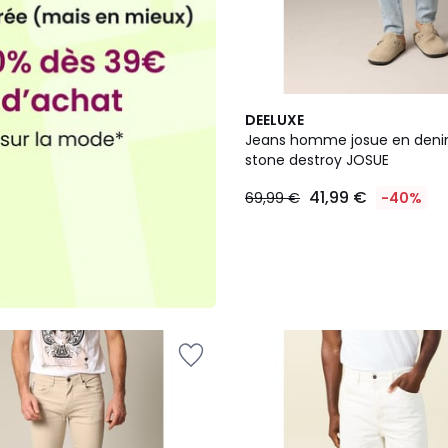
DEELUXE
Jeans homme josue en denim
stone destroy JOSUE
41,99 €
69,99 €
-40%