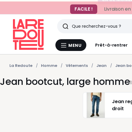
FACILE !
Livraison en
Rechercher
Derniers
Prêt-à-rentrer
MENU
Menu
articles
La
Redoute
vus
La Redoute
Homme
Vêtements
Jean
Jean bo
Jean bootcut, large homme
Jean reg
droit