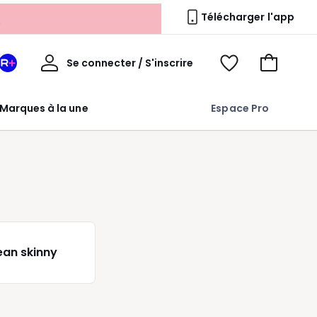
s
Télécharger l'app
Mon
Se connecter / S'inscrire
Mon
Voir
Voir
compte
espace
mes
mon
La
favoris
panier
Marques à la une
Espace Pro
Redoute
+
ean skinny