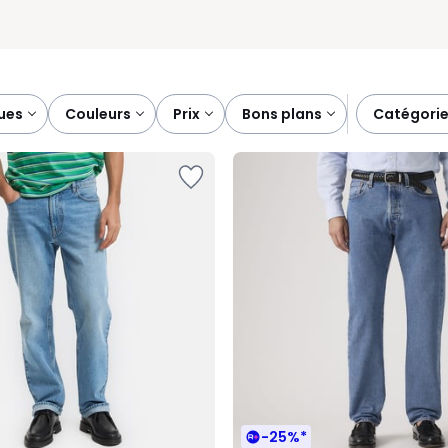
ques
couleurs
prix
bons plans
catégori
-25%*