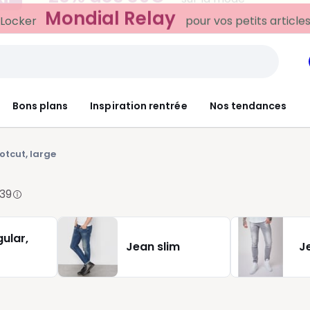
Mondial Relay
 Locker
pour vos petits article
Bons plans
Inspiration rentrée
Nos tendances
otcut, large
139
ular,
Jean slim
J