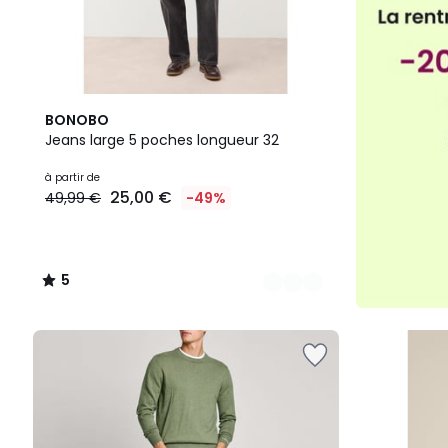
6
5
BONOBO
Couleurs
/
Jeans large 5 poches longueur 32
5
à partir de
25,00 €
49,99 €
-49%
5
/
5