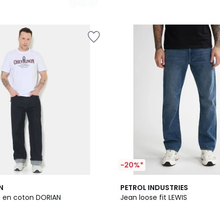
-20%*
3
N
PETROL INDUSTRIES
Couleurs
e en coton DORIAN
Jean loose fit LEWIS