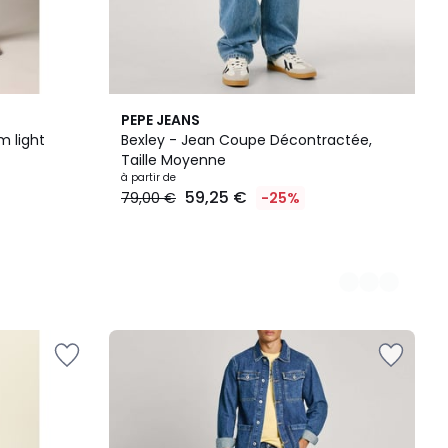
4
PEPE JEANS
Couleurs
 light
Bexley - Jean Coupe Décontractée,
Taille Moyenne
à partir de
59,25 €
79,00 €
-25%