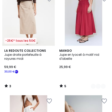
-25€* tous les 50€
3
5
LA REDOUTE COLLECTIONS
2
MANGO
/
/
Jupe droite portefeuille à
Jupe en lyocell à motif nid
Couleurs
5
5
rayures midi
d'abeille
59,99 €
25,99 €
30,00 €
3
5
/
/
5
5