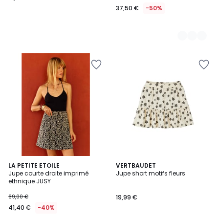
37,50 €
-50%
2
LA PETITE ETOILE
2
VERTBAUDET
Jupe courte droite imprimé
Jupe short motifs fleurs
Couleurs
Couleurs
ethnique JUSY
69,00 €
19,99 €
41,40 €
-40%