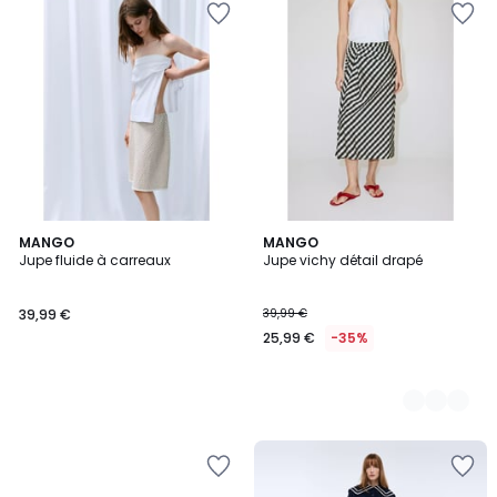
MANGO
2
MANGO
Jupe fluide à carreaux
Jupe vichy détail drapé
Couleurs
39,99 €
39,99 €
25,99 €
-35%