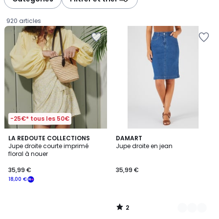
gauche
droite
920 articles
-25€* tous les 50€
2
LA REDOUTE COLLECTIONS
2
DAMART
/
Jupe droite courte imprimé
Jupe droite en jean
Couleurs
5
floral à nouer
35,99
35,99 €
35,99 €
€
18,00 €
souscrivez
à
notre
2
programme
/
5