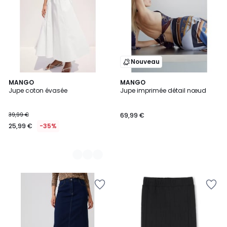
Nouveau
3
MANGO
MANGO
Jupe coton évasée
Jupe imprimée détail nœud
Couleurs
39,99 €
69,99 €
25,99 €
-35%