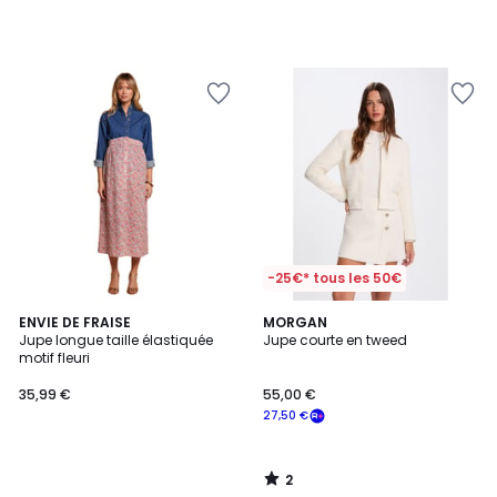
-25€* tous les 50€
2
ENVIE DE FRAISE
MORGAN
/
Jupe longue taille élastiquée
Jupe courte en tweed
5
motif fleuri
35,99 €
55,00 €
27,50 €
2
/