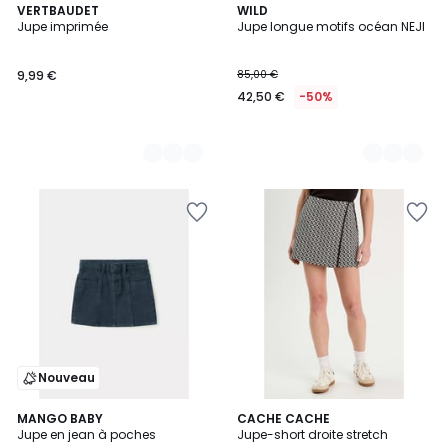
3
VERTBAUDET
2
WILD
Jupe imprimée
Jupe longue motifs océan NEJI
Couleurs
Couleurs
9,99 €
85,00 €
42,50 €
-50%
Nouveau
MANGO BABY
CACHE CACHE
Jupe en jean à poches
Jupe-short droite stretch