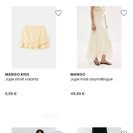
5
2
MANGO KIDS
MANGO
Jupe short volants
Jupe midi asymétrique
Couleurs
9,99 €
49,99 €