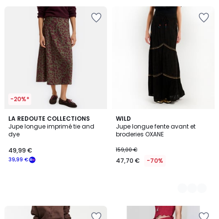
pour
payer
à
la
place
18,00
€.
-20%*
LA REDOUTE COLLECTIONS
2
WILD
Jupe longue imprimé tie and
Jupe longue fente avant et
Couleurs
dye
broderies OXANE
49,99 €
159,00 €
39,99 €
47,70 €
-70%