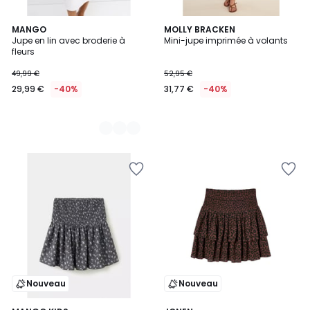
2
MANGO
MOLLY BRACKEN
Jupe en lin avec broderie à
Mini-jupe imprimée à volants
Couleurs
fleurs
49,99 €
52,95 €
29,99 €
-40%
31,77 €
-40%
Nouveau
Nouveau