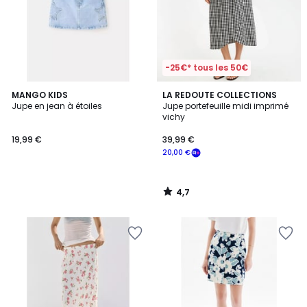
-25€* tous les 50€
4,7
MANGO KIDS
LA REDOUTE COLLECTIONS
/ 5
Jupe en jean à étoiles
Jupe portefeuille midi imprimé
vichy
19,99 €
39,99 €
20,00 €
4,7
/
5