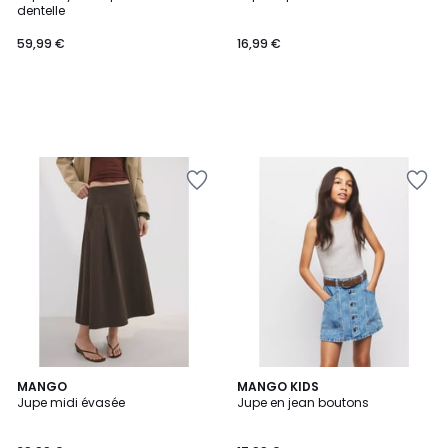
dentelle
59,99 €
16,99 €
2
MANGO
MANGO KIDS
Jupe midi évasée
Jupe en jean boutons
Couleurs