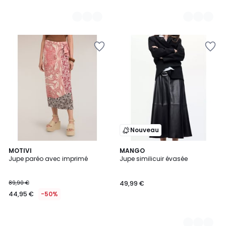
Nouveau
MOTIVI
2
MANGO
Jupe paréo avec imprimé
Jupe similicuir évasée
Couleurs
89,90 €
49,99 €
44,95 €
-50%