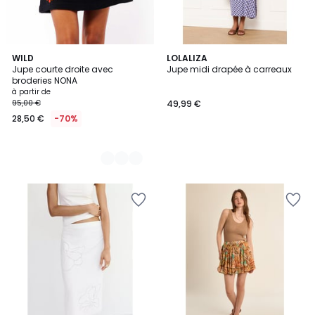
4
WILD
LOLALIZA
Jupe courte droite avec
Jupe midi drapée à carreaux
Couleurs
broderies NONA
à partir de
95,00 €
49,99 €
28,50 €
-70%