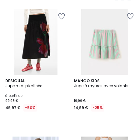
DESIGUAL
MANGO KIDS
Jupe midi pixellisée
Jupe à rayures avec volants
à partir de
99,95 €
19,99 €
49,97 €
-50%
14,99 €
-25%