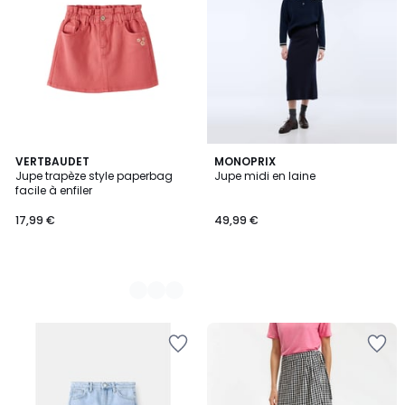
3
VERTBAUDET
MONOPRIX
Jupe trapèze style paperbag
Jupe midi en laine
Couleurs
facile à enfiler
17,99 €
49,99 €