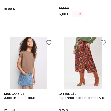
16,99 €
29,99 €
12,00 €
-59%
MANGO KIDS
3
LA FIANCÉE
Jupe en jean à clous
Jupe midi fluide imprimée ALIX
Couleurs
12,99 €
75,00 €