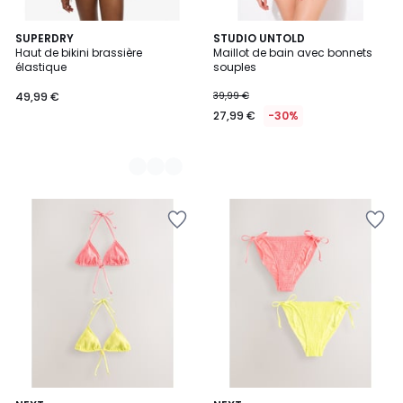
2
SUPERDRY
STUDIO UNTOLD
Haut de bikini brassière
Maillot de bain avec bonnets
Couleurs
élastique
souples
49,99 €
39,99 €
27,99 €
-30%