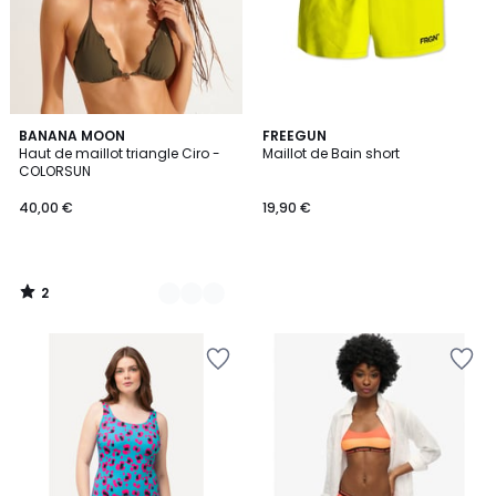
2
5
BANANA MOON
FREEGUN
/
Haut de maillot triangle Ciro -
Maillot de Bain short
Couleurs
5
COLORSUN
40,00 €
19,90 €
2
/
5