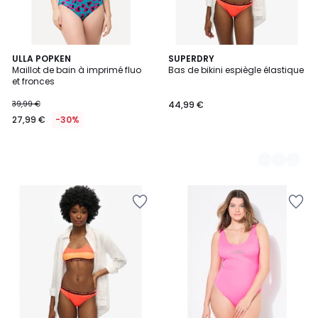
ULLA POPKEN
2
SUPERDRY
Maillot de bain à imprimé fluo
Bas de bikini espiègle élastique
Couleurs
et fronces
39,99 €
44,99 €
27,99 €
-30%