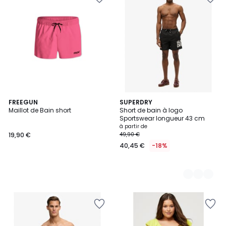
FREEGUN
3
SUPERDRY
Maillot de Bain short
Short de bain à logo
Couleurs
Sportswear longueur 43 cm
à partir de
19,90 €
49,90 €
40,45 €
-18%