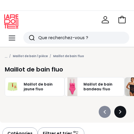
Voir
mon
La
panie
Redoute
Menu
Rechercher
Derniers
...
articles
Maillot de bain 1 pièce
Maillot de bain fluo
vus
Maillot de bain fluo
Maillot de bain
Maillot de bain
jaune fluo
bandeau fluo
Précédent
Suivan
-
-
défiler
défiler
à
à
Catégories
Filtrer et trier