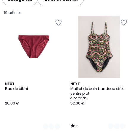
gauche
droite
19 articles
5
2
NEXT
11
NEXT
/
Bas de bikini
Maillot de bain bandeau effet
Couleurs
Couleurs
5
ventre plat
26,00
à partir de
26,00 €
52,00 €
€.
5
/
5