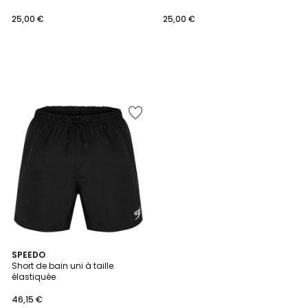
25,00 €
25,00 €
5
SPEEDO
Short de bain uni à taille
Couleurs
élastiquée
46,15 €