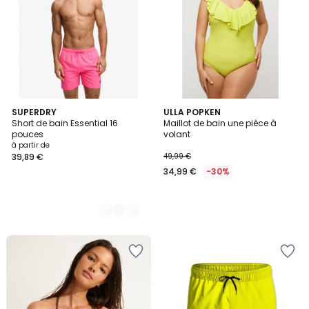
4
SUPERDRY
ULLA POPKEN
Short de bain Essential 16
Maillot de bain une pièce à
Couleurs
pouces
volant
à partir de
39,89 €
49,99 €
34,99 €
-30%