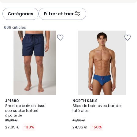
Catégories
Filtrer et trier
668 articles
2
JP1880
NORTH SAILS
Short de bain en tissu
Slips de bain avec bandes
Couleurs
seersucker texturé
latérales
Prix
à partir de
39,99 €
49,90 €
à
27,99 €
-30%
24,95 €
-50%
partir
de