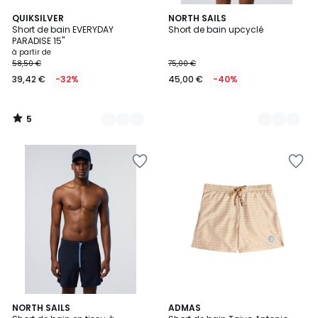
5
2
QUIKSILVER
4
NORTH SAILS
/
Short de bain EVERYDAY
Short de bain upcyclé
Couleurs
Couleurs
5
PARADISE 15"
à partir de
58,50 €
75,00 €
39,42 €
-32%
45,00 €
-40%
5
/
5
2
NORTH SAILS
2
ADMAS