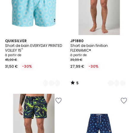
5
5
QUIKSILVER
3
JP1880
/
Short de bain EVERYDAY PRINTED
Short de bain finition
Couleurs
Couleurs
5
VOLLEY 15"
FLEXNAMIC®
à partir de
à partir de
45,00 €
39,99 €
31,50 €
-30%
27,99 €
-30%
5
/
5