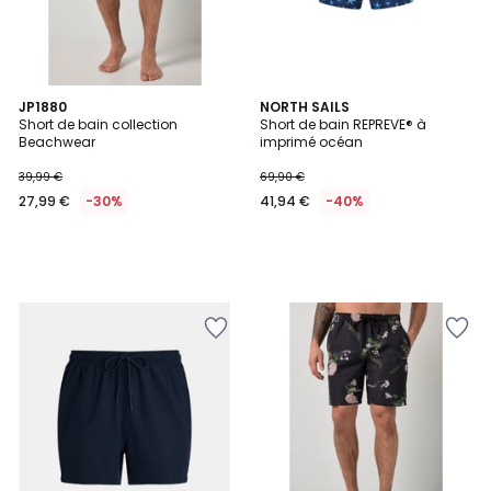
JP1880
NORTH SAILS
Short de bain collection
Short de bain REPREVE® à
Beachwear
imprimé océan
39,99 €
69,90 €
27,99 €
-30%
41,94 €
-40%