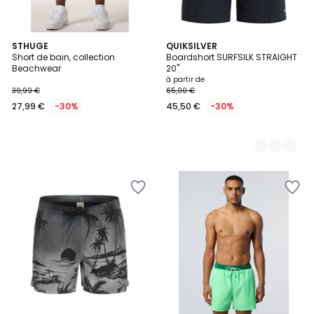
STHUGE
3
QUIKSILVER
Short de bain, collection
Boardshort SURFSILK STRAIGHT
Couleurs
Beachwear
20"
à partir de
39,99 €
65,00 €
27,99 €
-30%
45,50 €
-30%