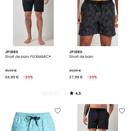
4,5
2
JP1880
JP1880
/ 5
Short de bain, FLEXNAMIC®
Short de bain
Couleurs
49,99 €
39,99 €
34,99 €
-30%
27,99 €
-30%
4,5
/
5