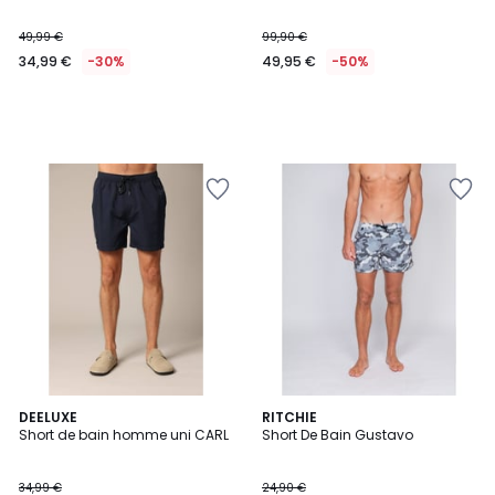
49,99 €
99,90 €
34,99 €
-30%
49,95 €
-50%
4
DEELUXE
2
RITCHIE
Short de bain homme uni CARL
Short De Bain Gustavo
Couleurs
Couleurs
34,99 €
24,90 €