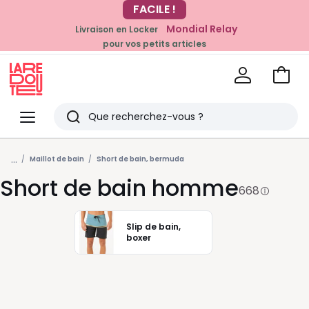
Mondial Relay
Livraison en Locker
EN CE MOMENT
pour vos petits articles
-20% dès 39€*
sur la mode
Voir
mon
La
panie
Redoute
Menu
Rechercher
Derniers
...
articles
Maillot de bain
Short de bain, bermuda
Short de bain homme
vus
668
Slip de bain,
boxer