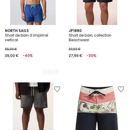
3
NORTH SAILS
JP1880
Short de bain à imprimé
Short de bain, collection
Couleurs
vertical
Beachwear
65,00 €
39,99 €
39,00 €
-40%
27,99 €
-30%