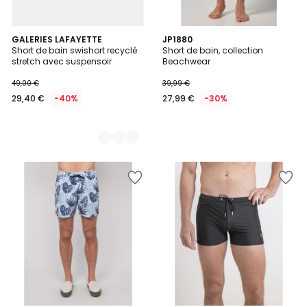
4
GALERIES LAFAYETTE
JP1880
Short de bain swishort recyclé
Short de bain, collection
Couleurs
stretch avec suspensoir
Beachwear
49,00 €
39,99 €
29,40 €
-40%
27,99 €
-30%