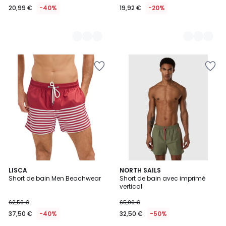
20,99 €
-40%
19,92 €
-20%
2
LISCA
2
NORTH SAILS
Short de bain Men Beachwear
Short de bain avec imprimé
Couleurs
Couleurs
vertical
62,50 €
65,00 €
37,50 €
-40%
32,50 €
-50%