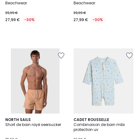
Beachwear
Beachwear
39,99 €
39,99 €
27,99 €
-30%
27,99 €
-30%
3
NORTH SAILS
CADET ROUSSELLE
Short de bain rayé seersucker
Combinaison de bain mibi
Couleurs
protection uv