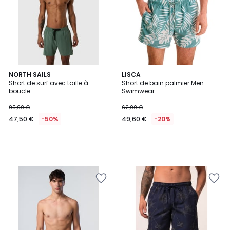
NORTH SAILS
LISCA
Short de surf avec taille à
Short de bain palmier Men
boucle
Swimwear
95,00 €
62,00 €
47,50 €
-50%
49,60 €
-20%