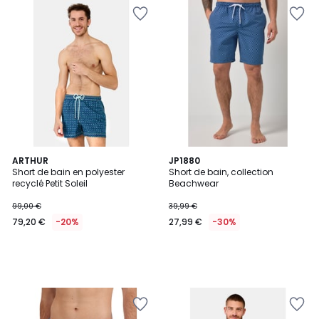
ARTHUR
JP1880
Short de bain en polyester
Short de bain, collection
recyclé Petit Soleil
Beachwear
99,00 €
39,99 €
79,20 €
-20%
27,99 €
-30%