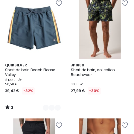
3
2
QUIKSILVER
JP1880
/
Short de bain Beach Please
Short de bain, collection
Couleurs
5
Volley
Beachwear
à partir de
58,50 €
39,99 €
39,42 €
-32%
27,99 €
-30%
3
/
5