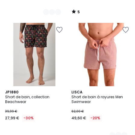
5
/
5
JP1880
2
LISCA
Short de bain, collection
Short de bain à rayures Men
Couleurs
Beachwear
Swimwear
39,99 €
62,00 €
27,99 €
-30%
49,60 €
-20%