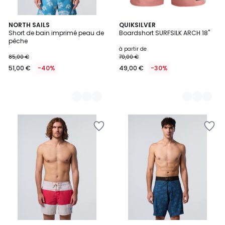
4
NORTH SAILS
3
QUIKSILVER
Short de bain imprimé peau de
Boardshort SURFSILK ARCH 18"
Couleurs
Couleurs
pêche
à partir de
85,00 €
70,00 €
51,00 €
-40%
49,00 €
-30%