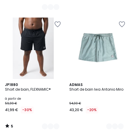
27,99
€
au
lieu
de
39,99
€
30%
de
réduction
appliquée.
5
2
JP1880
2
ADMAS
/
Short de bain, FLEXNAMIC®
Short de bain Iwa Antonio Miro
Couleurs
Couleurs
5
à partir de
59,99 €
54,00 €
41,99 €
-30%
43,20 €
-20%
5
/