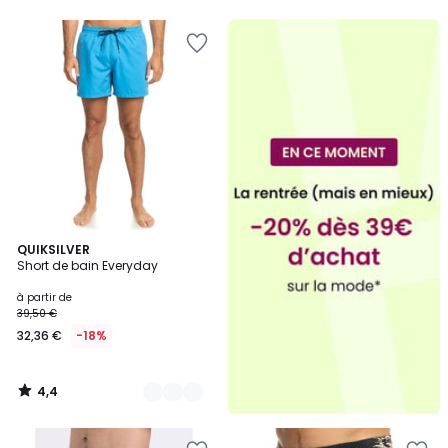
5
4,4
3
QUIKSILVER
/ 5
Short de bain Everyday
Couleurs
à partir de
39,50 €
32,36 €
-18%
4,4
/
5