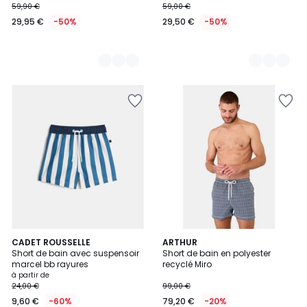
59,90 €
59,00 €
29,95 €
-50%
29,50 €
-50%
CADET ROUSSELLE
ARTHUR
Short de bain avec suspensoir
Short de bain en polyester
marcel bb rayures
recyclé Miro
à partir de
24,00 €
99,00 €
9,60 €
-60%
79,20 €
-20%