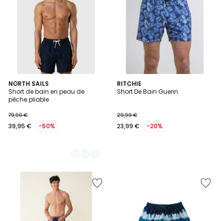
4
NORTH SAILS
RITCHIE
Short de bain en peau de
Short De Bain Guerin
Couleurs
pêche pliable
79,90 €
29,99 €
39,95 €
-50%
23,99 €
-20%