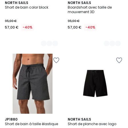
2
NORTH SAILS
2
NORTH SAILS
Short de bain color block
Boardshort avec taille de
Couleurs
Couleurs
mouvement 3D
95,00 €
95,00 €
57,00 €
-40%
57,00 €
-40%
JP1880
NORTH SAILS
Short de bain à taille élastique
Short de planche avec logo