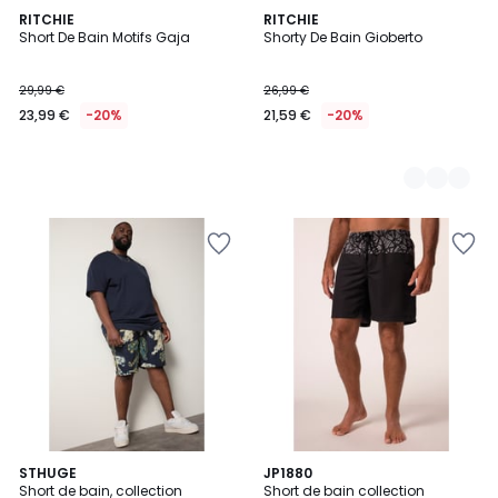
RITCHIE
3
RITCHIE
Short De Bain Motifs Gaja
Shorty De Bain Gioberto
Couleurs
29,99 €
26,99 €
23,99 €
-20%
21,59 €
-20%
STHUGE
JP1880
Short de bain, collection
Short de bain collection