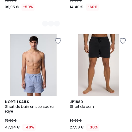
79,90 €
36,00 €
39,95 €
-50%
14,40 €
-60%
5
3
NORTH SAILS
JP1880
/
Short de bain en seersucker
Short de bain
Couleurs
5
rayé
79,90 €
39,99 €
47,94 €
-40%
27,99 €
-30%