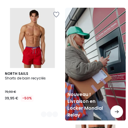
Nouveau
!
Livraison
en
Locker
Mondial
Relay
3
NORTH SAILS
Shorts de bain recyclés
Couleurs
79,90 €
Nouveau !
39,95 €
-50%
Livraison en
Locker Mondial
Relay