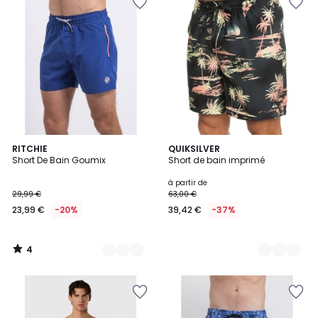
4
7
RITCHIE
4
QUIKSILVER
/
Short De Bain Goumix
Short de bain imprimé
Couleurs
Couleurs
5
à partir de
29,99 €
63,00 €
23,99 €
-20%
39,42 €
-37%
4
/
5