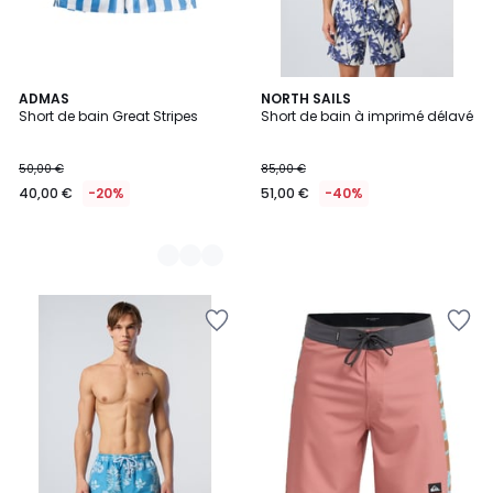
2
ADMAS
NORTH SAILS
Short de bain Great Stripes
Short de bain à imprimé délavé
Couleurs
50,00 €
85,00 €
40,00 €
-20%
51,00 €
-40%