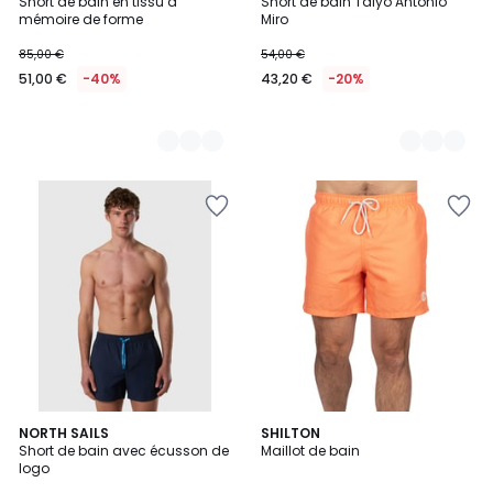
Short de bain en tissu à
Short de bain Taiyo Antonio
Couleurs
Couleurs
mémoire de forme
Miro
85,00 €
54,00 €
51,00 €
-40%
43,20 €
-20%
6
NORTH SAILS
3
SHILTON
Short de bain avec écusson de
Maillot de bain
Couleurs
Couleurs
logo