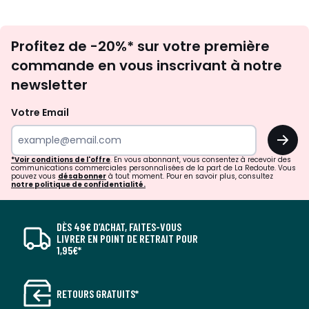
Inscription
Profitez de -20%* sur votre première
newsletter
commande en vous inscrivant à notre
newsletter
Votre Email
OK
*Voir conditions de l'offre
. En vous abonnant, vous consentez à recevoir des
communications commerciales personnalisées de la part de La Redoute. Vous
pouvez vous
désabonner
à tout moment. Pour en savoir plus, consultez
notre politique de confidentialité.
DÈS 49€ D’ACHAT, FAITES-VOUS
LIVRER EN POINT DE RETRAIT POUR
1,95€*
RETOURS GRATUITS*