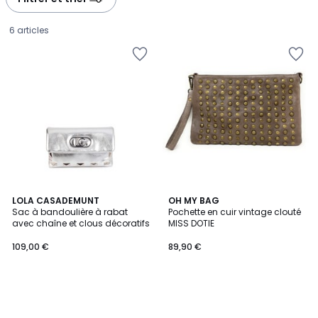
gauche
droite
6 articles
LOLA CASADEMUNT
OH MY BAG
Sac à bandoulière à rabat
Pochette en cuir vintage clouté
avec chaîne et clous décoratifs
MISS DOTIE
109,00
109,00 €
89,90 €
€.