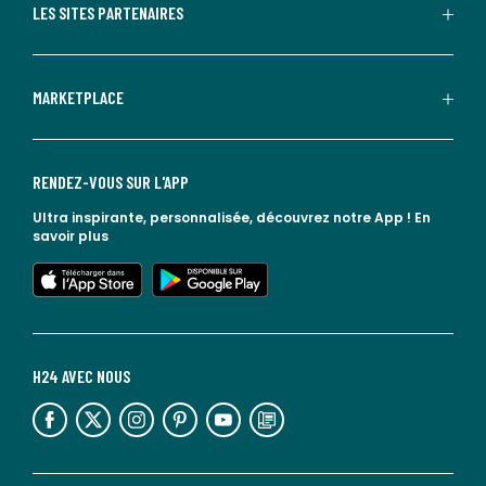
LES SITES PARTENAIRES
MARKETPLACE
RENDEZ-VOUS SUR L'APP
Ultra inspirante, personnalisée, découvrez notre App !
En
savoir plus
lien vers l'app store
lien vers google play
H24 AVEC NOUS
lien vers l'espace réseaux sociaux
lien vers l'espace réseaux sociaux
lien vers l'espace réseaux sociaux
lien vers l'espace réseaux sociaux
lien vers l'espace réseaux sociaux
lien vers le blog la redoute