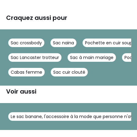
Craquez aussi pour
Sac crossbody
Sac naina
Pochette en cuir soup
Sac Lancaster trotteur
Sac à main mariage
Poche
Cabas femme
Sac cuir clouté
Voir aussi
Le sac banane, l'accessoire à la mode que personne n'avait