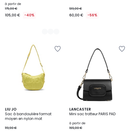
à partir de
175,00 €
139,00 €
105,00 €
-40%
60,00 €
-56%
LIU JO
7
LANCASTER
Sac à bandoulière format
Mini sac trotteur PARIS PAD
Couleurs
moyen en nylon mat
à partir de
119,90 €
165,00 €