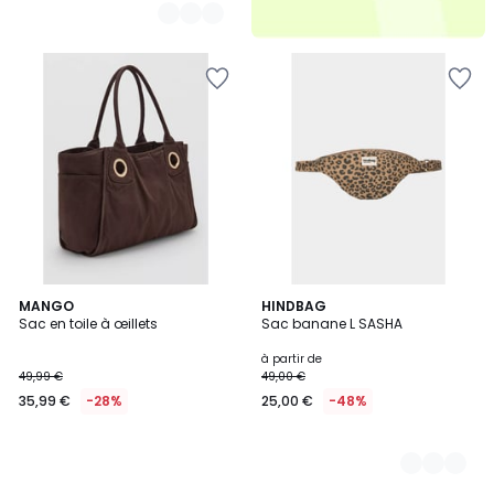
MANGO
12
HINDBAG
Sac en toile à œillets
Sac banane L SASHA
Couleurs
à partir de
49,99 €
49,00 €
35,99 €
-28%
25,00 €
-48%