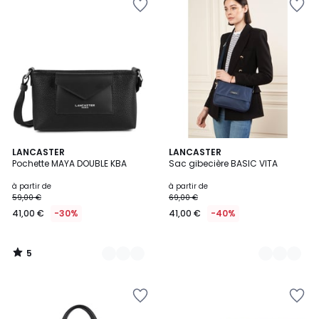
5
9
LANCASTER
4
LANCASTER
/
Pochette MAYA DOUBLE KBA
Sac gibecière BASIC VITA
Couleurs
Couleurs
5
à partir de
à partir de
59,00 €
69,00 €
41,00 €
-30%
41,00 €
-40%
5
/
5