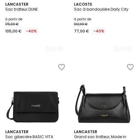
5
LANCASTER
3
LACOSTE
Sac trotteur DUNE
Sac à bandoulière Daily City
Couleurs
Couleurs
à partir de
à partir de
175,00 €
130,00 €
105,00 €
-40%
77,00 €
-40%
4
LANCASTER
6
LANCASTER
Sac gibecière BASIC VITA
Grand sac trotteur, Made in
Couleurs
Couleurs