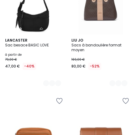
5
LANCASTER
2
LIU JO
Sac besace BASIC LOVE
Sacs à bandoulière format
Couleurs
Couleurs
moyen
à partir de
79,00 €
169,00 €
47,00 €
-40%
80,00 €
-52%