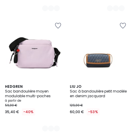
2
HEDGREN
LIU JO
Sac bandoulière moyen
Sac à bandoulière petit modèle
Couleurs
modulable multi-poches
en denim jacquard
à partir de
59,00 €
129,00 €
35,40 €
-40%
60,00 €
-53%