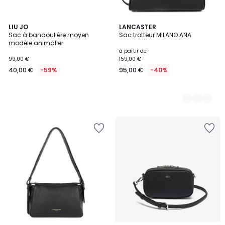
LIU JO
7
LANCASTER
Sac à bandoulière moyen
Sac trotteur MILANO ANA
Couleurs
modèle animalier
à partir de
99,00 €
159,00 €
40,00 €
-59%
95,00 €
-40%