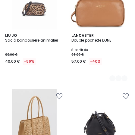
LIU JO
4
LANCASTER
Sac à bandoulière animalier
Double pochette DUNE
Couleurs
à partir de
99,00 €
95,00 €
40,00 €
-59%
57,00 €
-40%