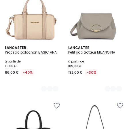
3
LANCASTER
10
LANCASTER
Petit sac polochon BASIC ANA
Petit sac trotteur MILANO PIA
Couleurs
Couleurs
à partir de
à partir de
110,00 €
189,00 €
66,00 €
-40%
132,00 €
-30%