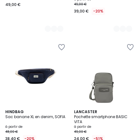
49,00 €
49,00 €
€.
39,00 €
-20%
16
HINDBAG
5
LANCASTER
Sac banane XL en denim, SOFIA
Pochette smartphone BASIC
Couleurs
Couleurs
VITA
à partir de
à partir de
48,00 €
49,00 €
38,40 €
-20%
24,00 €
-51%