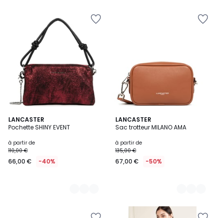
5
5
4
LANCASTER
6
LANCASTER
Pochette SHINY EVENT
Sac trotteur MILANO AMA
Couleurs
Couleurs
à partir de
à partir de
110,00 €
135,00 €
66,00 €
-40%
67,00 €
-50%