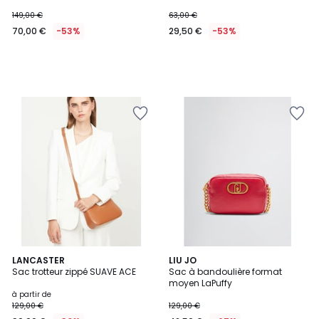
149,00 €
63,00 €
70,00 €
-53%
29,50 €
-53%
5
15
LANCASTER
2
LIU JO
/
Sac trotteur zippé SUAVE ACE
Sac à bandoulière format
Couleurs
Couleurs
5
moyen LaPuffy
à partir de
129,00 €
129,00 €