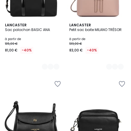
4
LANCASTER
11
LANCASTER
Sac polochon BASIC ANA
Petit sac boite MILANO TRÉSOR
Couleurs
Couleurs
à partir de
à partir de
135,00 €
139,00 €
81,00 €
-40%
83,00 €
-40%