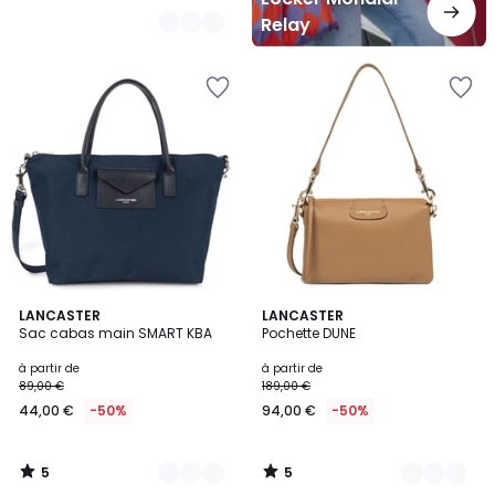
Relay
5
5
10
LANCASTER
11
LANCASTER
/
/
Sac cabas main SMART KBA
Pochette DUNE
Couleurs
Couleurs
5
5
à partir de
à partir de
89,00 €
189,00 €
44,00 €
-50%
94,00 €
-50%
5
5
/
/