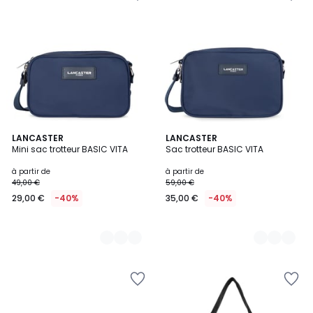
5
LANCASTER
4
LANCASTER
Mini sac trotteur BASIC VITA
Sac trotteur BASIC VITA
Couleurs
Couleurs
à partir de
à partir de
49,00 €
59,00 €
29,00 €
-40%
35,00 €
-40%