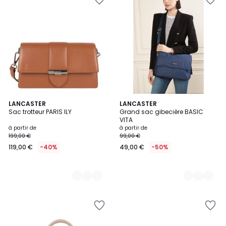
6
LANCASTER
3
LANCASTER
Sac trotteur PARIS ILY
Grand sac gibecière BASIC
Couleurs
Couleurs
VITA
à partir de
à partir de
199,00 €
99,00 €
119,00 €
-40%
49,00 €
-50%