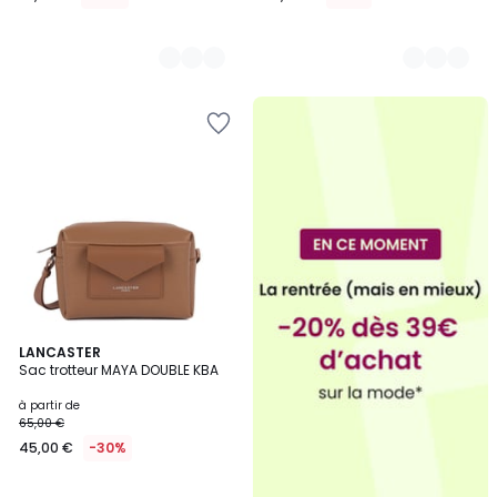
7
LANCASTER
Sac trotteur MAYA DOUBLE KBA
Couleurs
à partir de
65,00 €
45,00 €
-30%