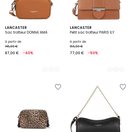
5
LANCASTER
19
LANCASTER
Sac trotteur DONNA AMA
Petit sac trotteur PARIS ILY
Couleurs
Couleurs
à partir de
à partir de
145,00 €
155,00 €
87,00 €
-40%
77,00 €
-50%