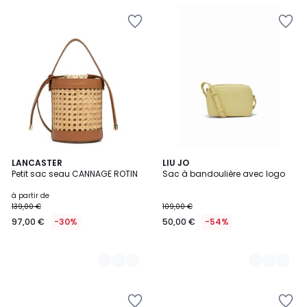
5
LANCASTER
2
LIU JO
Petit sac seau CANNAGE ROTIN
Sac à bandoulière avec logo
Couleurs
Couleurs
à partir de
139,00 €
109,00 €
97,00 €
-30%
50,00 €
-54%