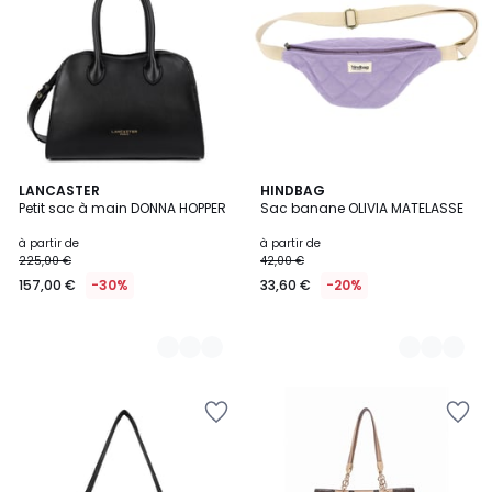
8
LANCASTER
14
HINDBAG
Petit sac à main DONNA HOPPER
Sac banane OLIVIA MATELASSE
Couleurs
Couleurs
à partir de
à partir de
225,00 €
42,00 €
157,00 €
-30%
33,60 €
-20%