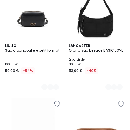
2
LIU JO
4
LANCASTER
Sac à bandoulière petit format
Grand sac besace BASIC LOVE
Couleurs
Couleurs
à partir de
109,00 €
89,00 €
50,00 €
-54%
53,00 €
-40%