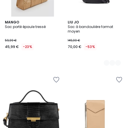
MANGO
3
LIU JO
Sac porté épaule tressé
Sac à bandoulière format
Couleurs
moyen
59,99 €
149,00 €
45,99 €
-23%
70,00 €
-53%