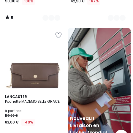
90,00 €
-30%
42,50 €
-67%
5
/
5
Nouveau
!
Livraison
en
Locker
Mondial
Relay
6
LANCASTER
Pochette MADEMOISELLE GRACE
Couleurs
à partir de
139,00 €
Nouveau !
83,00 €
-40%
Livraison en
Locker Mondial