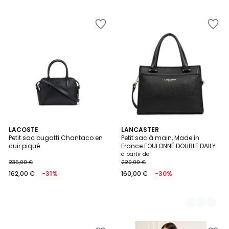
LACOSTE
7
LANCASTER
Petit sac bugatti Chantaco en
Petit sac à main, Made in
Couleurs
cuir piqué
France FOULONNÉ DOUBLE DAILY
à partir de
235,00 €
229,00 €
162,00 €
-31%
160,00 €
-30%