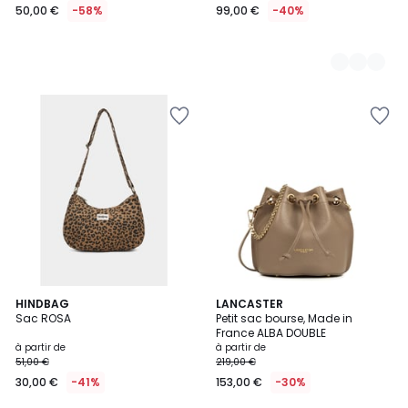
50,00 €
-58%
99,00 €
-40%
5
HINDBAG
4
LANCASTER
Sac ROSA
Petit sac bourse, Made in
Couleurs
Couleurs
France ALBA DOUBLE
à partir de
à partir de
51,00 €
219,00 €
30,00 €
-41%
153,00 €
-30%