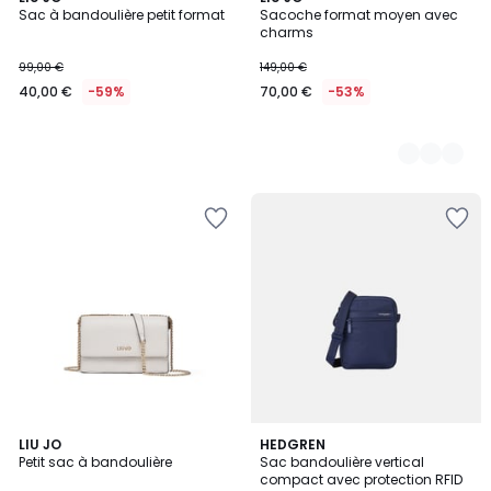
Sac à bandoulière petit format
Sacoche format moyen avec
Couleurs
charms
99,00 €
149,00 €
40,00 €
-59%
70,00 €
-53%
LIU JO
HEDGREN
Petit sac à bandoulière
Sac bandoulière vertical
compact avec protection RFID