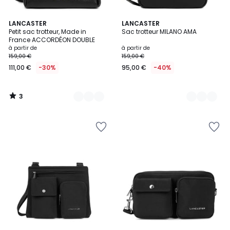
3
9
LANCASTER
7
LANCASTER
/
Petit sac trotteur, Made in
Sac trotteur MILANO AMA
Couleurs
Couleurs
5
France ACCORDÉON DOUBLE
à partir de
à partir de
159,00 €
159,00 €
111,00 €
-30%
95,00 €
-40%
3
/
5