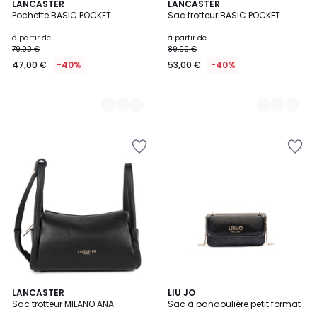
5
LANCASTER
5
LANCASTER
Pochette BASIC POCKET
Sac trotteur BASIC POCKET
Couleurs
Couleurs
à partir de
à partir de
79,00 €
89,00 €
47,00 €
-40%
53,00 €
-40%
7
LANCASTER
LIU JO
Sac trotteur MILANO ANA
Sac à bandoulière petit format
Couleurs