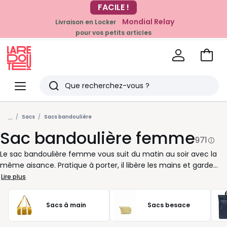
Mondial Relay
Livraison en Locker
EN CE MOMENT
pour vos petits articles
-20% dès 39€*
sur la mode
Voir
mon
La
panie
Redoute
Menu
Rechercher
Derniers
...
articles
Sacs
Sacs bandoulière
Sac bandoulière femme
vus
971
Le sac bandoulière femme vous suit du matin au soir avec la
même aisance. Pratique à porter, il libère les mains et garde
vos essentiels à portée immédiate : téléphone, portefeuille,
Lire plus
clés, lunettes, agenda. Chez La Redoute, nous vous proposons
des modèles adaptés à chaque rythme de vie : petit format
Sacs à main
Sacs besace
pour sortir léger, version plus spacieuse pour les journées bien
remplies, ligne souple pour un porté décontracté ou forme